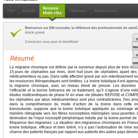
Résumé
PDF
Article
Tableaux
Références
Mots clés
Bienvenue sur EM-consulte, la référence des professionnels de santé.
Article gratuit.
c
Connectez-vous pour en bénéficier!
vo
Résumé
co
La migraine chronique est définie par la survenue depuis plus de trois moi
15
jours de céphalées par mois, dont huit jours de céphalées ayant des c
médicamenteux ou pas. Dans cette affection grave par son retentissement soci
les ressources thérapeutiques sont limitées. La toxine botulique A est appr
la migraine chronique, avec un niveau élevé de preuve. Les données ré
l’efficacité et la bonne tolérance de ce traitement, qu’il s’agisse d’une 
études multicentriques de phase IV en vraie vie (études REPOSE et COMPEL
les céphalées par abus médicamenteux sont plus contradictoires. Des pro
dans la compréhension du mode d’action de la toxine dans cette ind
transsuturale, suppose que la toxine botulique appliquée au voisinage d
manière rétrograde vers les fibres nociceptives méningées sous-jacentes
diminution de l’input nociceptif périphérique induite par la toxine permet de 
fréquence des migraines. La situation des migraineux chroniques en France 
toxine botulique, efficace et bien toléré, n’y a pas l’autorisation de mise 
chance des patients français par rapport aux patients des autres pays dével