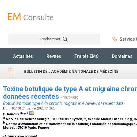
Rechercher
Service C
Rechercher
Actualités
Revues
Traités EMC
Domaines
BULLETIN DE L'ACADÉMIE NATIONALE DE MÉDECINE
Toxine botulique de type A et migraine chro
données récentes
- 18/04/20
Botulinum toxin type A in chronic migraine: A review of recent data
Doi : 10.1016/j.banm.2020.01.020
a
,
⁎
,
b
D. Ranoux
a
Service de neurochirurgie, CHU de Dupuytren, 2, avenue Martin Luther-King, 
b
Centre d’évaluation et de traitement de la douleur, Fondation ophtalmologique
Moreau, 75019 Paris, France
⁎
Auteur correspondant.