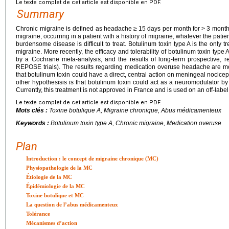
Le texte complet de cet article est disponible en PDF.
Summary
Chronic migraine is defined as headache
≥
15
days per month for
>
3 month
migraine, occurring in a patient with a history of migraine, whatever the pati
burdensome disease is difficult to treat. Botulinum toxin type A is the only t
migraine. More recently, the efficacy and tolerability of botulinum toxin ty
by a Cochrane meta-analysis, and the results of long-term prospective, 
REPOSE trials). The results regarding medication overuse headache are mor
that botulinum toxin could have a direct, central action on meningeal nocice
other hypothesisis is that botulinum toxin could act as a neuromodulator by 
Currently, this treatment is not approved in France and is used on an off-label
Le texte complet de cet article est disponible en PDF.
Mots clés :
Toxine botulique A, Migraine chronique, Abus médicamenteux
Keywords :
Botulinum toxin type A, Chronic migraine, Medication overuse
Plan
Introduction : le concept de migraine chronique (MC)
Physiopathologie de la MC
Étiologie de la MC
Épidémiologie de la MC
Toxine botulique et MC
La question de l’abus médicamenteux
Tolérance
Mécanismes d’action