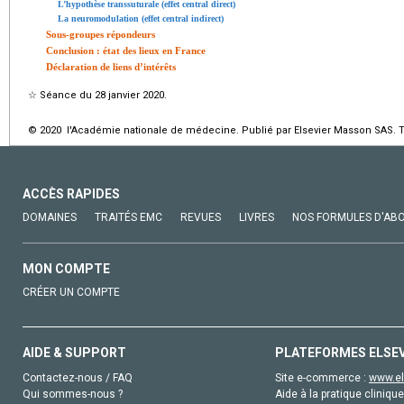
L’hypothèse transsuturale (effet central direct)
La neuromodulation (effet central indirect)
Sous-groupes répondeurs
Conclusion : état des lieux en France
Déclaration de liens d’intérêts
☆
Séance du 28 janvier 2020.
© 2020 l'Académie nationale de médecine. Publié par Elsevier Masson SAS. To
ACCÈS RAPIDES
DOMAINES
TRAITÉS EMC
REVUES
LIVRES
NOS FORMULES D'AB
MON COMPTE
CRÉER UN COMPTE
AIDE & SUPPORT
PLATEFORMES ELSE
Contactez-nous / FAQ
Site e-commerce :
www.el
Qui sommes-nous ?
Aide à la pratique clinique