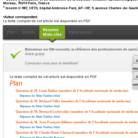
Moreau, 75019 Paris, France
c
Inserm U 987, CETD, hôpital Ambroise Paré, AP–HP, 9, avenue Charles-de-Gaulle
⁎
Auteur correspondant.
Le texte complet de cet article est disponible en PDF.
Résumé
PDF
Article
Références
Mots clés
Bienvenue sur EM-consulte, la référence des professionnels de santé.
Article gratuit.
c
Connectez-vous pour en bénéficier!
vo
Le texte complet de cet article est disponible en PDF.
Plan
co
Question de M. Louis Dufier (membre de l’Académie nationale de médecine)
Réponse de Mme Nadine Attal
Question de M. Richard Villet (membre de l’Académie nationale de médecine)
Réponse de Mme Nadine Attal
Question de M. Bernard Lechevalier (membre de l’Académie nationale de médecin
Réponse de Mme Nadine Attal
Question de M. Jean François Allilaire (membre de l’Académie nationale de médec
Réponse de Mme Nadine Attal
Question de M. Claude-Henri Chouard (membre de l’Académie nationale de méde
Réponse de Mme Danièle Ranoux