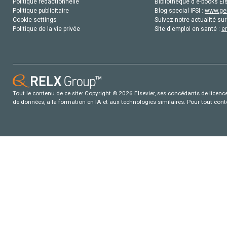
Politique rédactionnelle
Bibliothèque d'e-books Els
Politique publicitaire
Blog special IFSI :
www.gen
Cookie settings
Suivez notre actualité sur
Politique de la vie privée
Site d'emploi en santé :
e
Tout le contenu de ce site: Copyright © 2026 Elsevier, ses concédants de licence e
de données, a la formation en IA et aux technologies similaires. Pour tout con