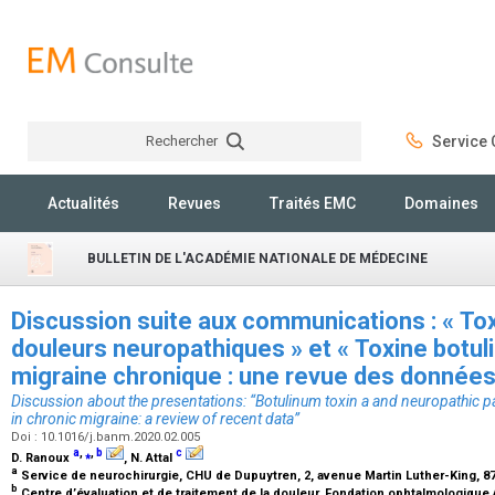
Rechercher
Service C
Rechercher
Actualités
Revues
Traités EMC
Domaines
BULLETIN DE L'ACADÉMIE NATIONALE DE MÉDECINE
Discussion suite aux communications : « Tox
douleurs neuropathiques » et « Toxine botul
migraine chronique : une revue des donnée
Discussion about the presentations: “Botulinum toxin a and neuropathic p
in chronic migraine: a review of recent data”
Doi : 10.1016/j.banm.2020.02.005
a
,
⁎
,
b
c
D. Ranoux
, N. Attal
a
Service de neurochirurgie, CHU de Dupuytren, 2, avenue Martin Luther-King, 
b
Centre d’évaluation et de traitement de la douleur, Fondation ophtalmologique