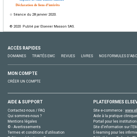
Déclaration de liens d’intérêts
☆
Séance du 28 janvier 2020.
© 2020 Publié par Elsevier Masson SAS.
ACCÈS RAPIDES
DOMAINES
TRAITÉS EMC
REVUES
LIVRES
NOS FORMULES D'AB
MON COMPTE
CRÉER UN COMPTE
AIDE & SUPPORT
PLATEFORMES ELSE
Contactez-nous / FAQ
Site e-commerce :
www.el
Qui sommes-nous ?
Aide à la pratique clinique
Mentions légales
Portail pour les institution
© - Avertissements
Site d'information sur l'E
Termes et conditions d'utilisation
E-learning pour les infirmi