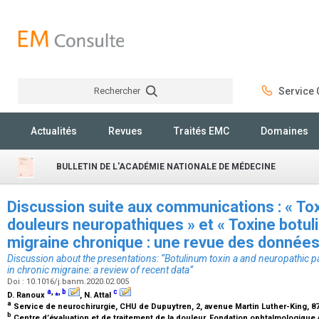
Rechercher
Service C
Rechercher
Actualités
Revues
Traités EMC
Domaines
BULLETIN DE L'ACADÉMIE NATIONALE DE MÉDECINE
Discussion suite aux communications : « Tox
douleurs neuropathiques » et « Toxine botul
migraine chronique : une revue des donnée
Discussion about the presentations: “Botulinum toxin a and neuropathic p
in chronic migraine: a review of recent data”
Doi : 10.1016/j.banm.2020.02.005
a
,
⁎
,
b
c
D. Ranoux
, N. Attal
a
Service de neurochirurgie, CHU de Dupuytren, 2, avenue Martin Luther-King, 
b
Centre d’évaluation et de traitement de la douleur, Fondation ophtalmologique