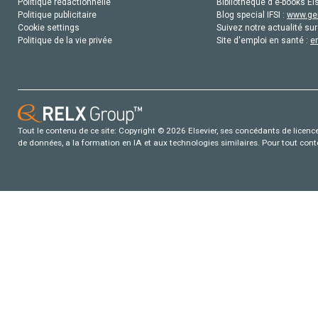
Politique rédactionnelle
Bibliothèque d'e-books Els
Politique publicitaire
Blog special IFSI :
www.gen
Cookie settings
Suivez notre actualité sur
Politique de la vie privée
Site d'emploi en santé :
e
Tout le contenu de ce site: Copyright © 2026 Elsevier, ses concédants de licence e
de données, a la formation en IA et aux technologies similaires. Pour tout con