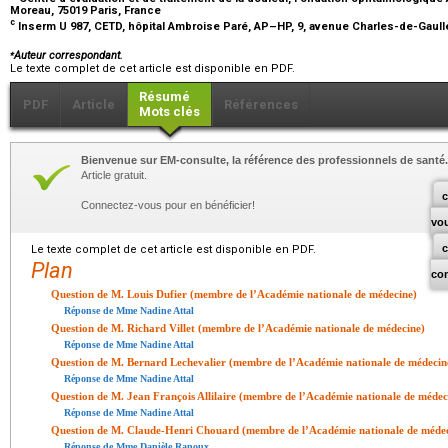
Moreau, 75019 Paris, France
c
Inserm U 987, CETD, hôpital Ambroise Paré, AP–HP, 9, avenue Charles-de-Gaulle
⁎
Auteur correspondant.
Le texte complet de cet article est disponible en PDF.
Résumé
PDF
Article
Références
Mots clés
Bienvenue sur EM-consulte, la référence des professionnels de santé.
Article gratuit.
c
Connectez-vous pour en bénéficier!
vo
Le texte complet de cet article est disponible en PDF.
Plan
co
Question de M. Louis Dufier (membre de l’Académie nationale de médecine)
Réponse de Mme Nadine Attal
Question de M. Richard Villet (membre de l’Académie nationale de médecine)
Réponse de Mme Nadine Attal
Question de M. Bernard Lechevalier (membre de l’Académie nationale de médecin
Réponse de Mme Nadine Attal
Question de M. Jean François Allilaire (membre de l’Académie nationale de médec
Réponse de Mme Nadine Attal
Question de M. Claude-Henri Chouard (membre de l’Académie nationale de méde
Réponse de Mme Danièle Ranoux