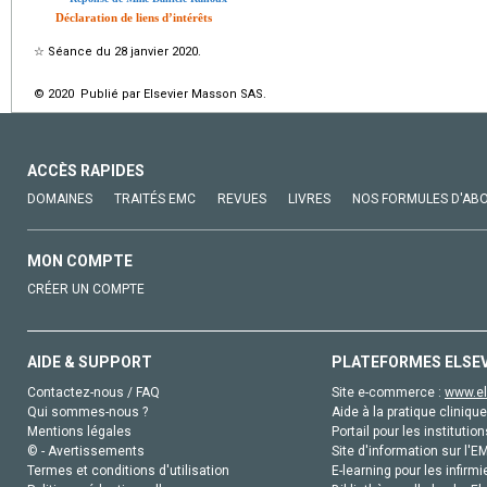
Déclaration de liens d’intérêts
☆
Séance du 28 janvier 2020.
© 2020 Publié par Elsevier Masson SAS.
ACCÈS RAPIDES
DOMAINES
TRAITÉS EMC
REVUES
LIVRES
NOS FORMULES D'AB
MON COMPTE
CRÉER UN COMPTE
AIDE & SUPPORT
PLATEFORMES ELSE
Contactez-nous / FAQ
Site e-commerce :
www.el
Qui sommes-nous ?
Aide à la pratique clinique
Mentions légales
Portail pour les institution
© - Avertissements
Site d'information sur l'E
Termes et conditions d'utilisation
E-learning pour les infirmi