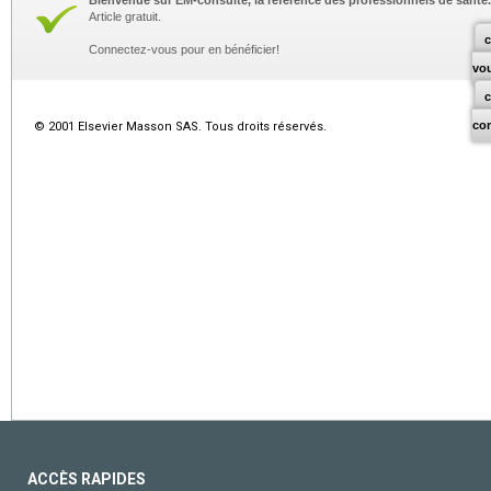
Bienvenue sur EM-consulte, la référence des professionnels de santé.
Article gratuit.
c
Connectez-vous pour en bénéficier!
vo
co
© 2001 Elsevier Masson SAS. Tous droits réservés.
ACCÈS RAPIDES