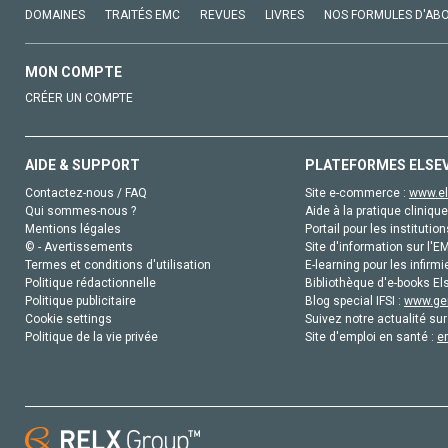
DOMAINES
TRAITÉS EMC
REVUES
LIVRES
NOS FORMULES D'AB
MON COMPTE
CRÉER UN COMPTE
AIDE & SUPPORT
PLATEFORMES ELSE
Contactez-nous / FAQ
Site e-commerce :
www.el
Qui sommes-nous ?
Aide à la pratique clinique
Mentions légales
Portail pour les institution
© - Avertissements
Site d'information sur l'E
Termes et conditions d'utilisation
E-learning pour les infirmi
Politique rédactionnelle
Bibliothèque d'e-books Els
Politique publicitaire
Blog special IFSI :
www.gen
Cookie settings
Suivez notre actualité sur
Politique de la vie privée
Site d'emploi en santé :
e