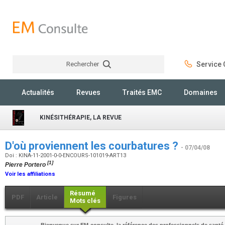
Rechercher
Service C
Rechercher
Actualités
Revues
Traités EMC
Domaines
KINÉSITHÉRAPIE, LA REVUE
D'où proviennent les courbatures ?
- 07/04/08
Doi : KINA-11-2001-0-0-ENCOURS-101019-ART13
[1]
Pierre Portero
Voir les affiliations
Résumé
PDF
Article
Figures
Mots clés