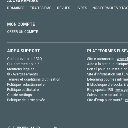
ACCÈS RAPIDES
DOMAINES
TRAITÉS EMC
REVUES
LIVRES
NOS FORMULES D'AB
MON COMPTE
CRÉER UN COMPTE
AIDE & SUPPORT
PLATEFORMES ELSE
Contactez-nous / FAQ
Site e-commerce :
www.el
Qui sommes-nous ?
Aide à la pratique clinique
Mentions légales
Portail pour les institution
© - Avertissements
Site d'information sur l'E
Termes et conditions d'utilisation
E-learning pour les infirmi
Politique rédactionnelle
Bibliothèque d'e-books Els
Politique publicitaire
Blog special IFSI :
www.gen
Cookie settings
Suivez notre actualité sur
Politique de la vie privée
Site d'emploi en santé :
e