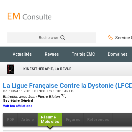
Rechercher
Service C
Rechercher
Actualités
Revues
Traités EMC
Domaines
KINÉSITHÉRAPIE, LA REVUE
La Ligue Française Contre la Dystonie (LFC
Doi : KINA-11-2001-0-0-ENCOURS-101019-ART15
[1]
Entretien avec Jean-Pierre Bleton
:
Secrétaire Général
Voir les affiliations
Résumé
PDF
Article
Figures
Références
Mots clés