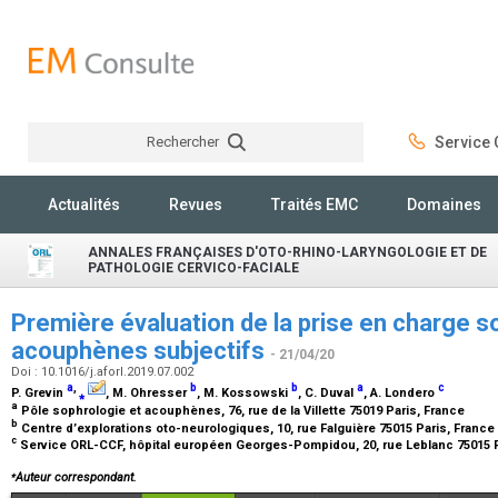
Rechercher
Service C
Rechercher
Actualités
Revues
Traités EMC
Domaines
ANNALES FRANÇAISES D'OTO-RHINO-LARYNGOLOGIE ET DE
PATHOLOGIE CERVICO-FACIALE
Première évaluation de la prise en charge 
acouphènes subjectifs
- 21/04/20
Doi : 10.1016/j.aforl.2019.07.002
a
,
b
b
a
c
P. Grevin
⁎
, M. Ohresser
, M. Kossowski
, C. Duval
, A. Londero
a
Pôle sophrologie et acouphènes, 76, rue de la Villette 75019 Paris, France
b
Centre d’explorations oto-neurologiques, 10, rue Falguière 75015 Paris, France
c
Service ORL-CCF, hôpital européen Georges-Pompidou, 20, rue Leblanc 75015 
⁎
Auteur correspondant.