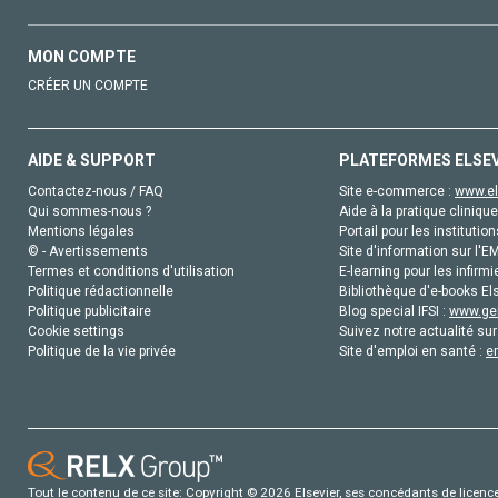
MON COMPTE
CRÉER UN COMPTE
AIDE & SUPPORT
PLATEFORMES ELSE
Contactez-nous / FAQ
Site e-commerce :
www.el
Qui sommes-nous ?
Aide à la pratique clinique
Mentions légales
Portail pour les institution
© - Avertissements
Site d'information sur l'E
Termes et conditions d'utilisation
E-learning pour les infirmi
Politique rédactionnelle
Bibliothèque d'e-books Els
Politique publicitaire
Blog special IFSI :
www.gen
Cookie settings
Suivez notre actualité sur
Politique de la vie privée
Site d'emploi en santé :
e
Tout le contenu de ce site: Copyright © 2026 Elsevier, ses concédants de licence e