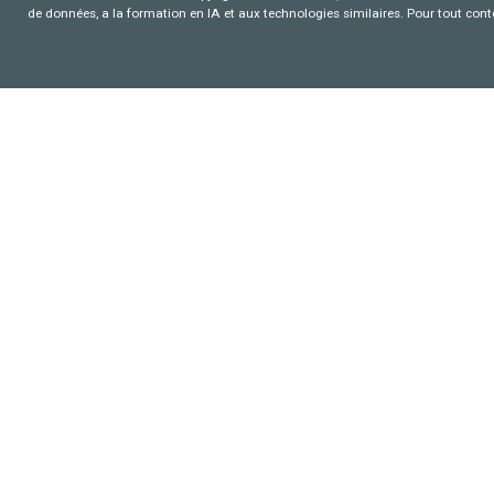
de données, a la formation en IA et aux technologies similaires. Pour tout con