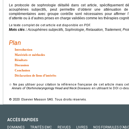
Le protocole de sophrologie détaillé dans cet article, spécifiquement 
acouphènes subjectifs, peut permettre d’obtenir une atténuation de
complémentaires avec groupe contrôle sont nécessaires pour affirmer l’
d’attente ou à d’autres prises en charge validées comme les thérapies cogni
Le texte complet de cet article est disponible en PDF.
Mots clés :
Acouphènes subjectifs, Sophrologie, Relaxation, Traitement, Pro
Plan
Introduction
Matériels et méthodes
Résultats
Discussion
Conclusion
Déclaration de liens d’intérêts
☆
Ne pas utiliser pour citation la référence française de cet article mais cel
Annals of Otorhinolaryngology Head and Neck Diseases
en utilisant le DOI ci-de
© 2020 Elsevier Masson SAS. Tous droits réservés.
ACCÈS RAPIDES
DOMAINES
TRAITÉS EMC
REVUES
LIVRES
NOS FORMULES D'AB