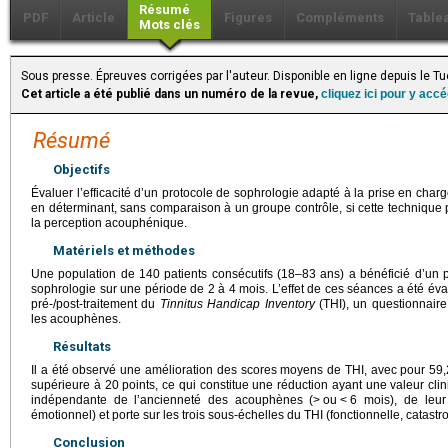
Résumé
PDF
Article
Figures
Compléments
Table
Mots clés
Sous presse. Épreuves corrigées par l'auteur. Disponible en ligne depuis le T
Cet article a été publié dans un numéro de la revue,
cliquez ici pour y acc
Résumé
Objectifs
Évaluer l’efficacité d’un protocole de sophrologie adapté à la prise en char
en déterminant, sans comparaison à un groupe contrôle, si cette technique 
la perception acouphénique.
Matériels et méthodes
Une population de 140 patients consécutifs (18–83 ans) a bénéficié d’un
sophrologie sur une période de 2 à 4 mois. L’effet de ces séances a été év
pré-/post-traitement du
Tinnitus Handicap Inventory
(THI), un questionnaire
les acouphènes.
Résultats
Il a été observé une amélioration des scores moyens de THI, avec pour 59,
supérieure à 20 points, ce qui constitue une réduction ayant une valeur clini
indépendante de l’ancienneté des acouphènes (>
ou
<
6 mois), de leur
émotionnel) et porte sur les trois sous-échelles du THI (fonctionnelle, catast
Conclusion