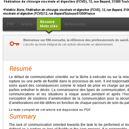
Fédération de chirurgie viscérale et digestive (FCVD), 12, rue Bayard, 31000 Tou
⁎
Frédéric Borie, Fédération de chirurgie viscérale et digestive (FCVD), 12, rue Bayard, 3
viscérale et digestive (FCVD)12, rue BayardToulouse31000France
Résumé
PDF
Article
Références
Mots clés
Bienvenue sur EM-consulte, la référence des professionnels de santé.
L’accès au texte intégral de cet article nécessite un abonnement.
Résumé
Le défaut de communication orientée sur la tâche à exécuter ou sur la rela
rupture ou une perte de fluidité dans le processus de soin. Il est respons
soins ayant des conséquences comme le retard de prise en charge qui peuv
parfois entraîner le décès. La connaissance des types de communication, 
communications et les situations à risque avant pendant et après l’hos
conception de solutions d’amélioration de la communication pour la sécurité
d’améliorations ont été définis en fonction de chaque parcours de soin du pat
Le texte complet de cet article est disponible en PDF.
Summary
The lack of communication oriented towards the task to be performed or towa
defined as a rupture or loss of fluidity in the care process. It is responsibl