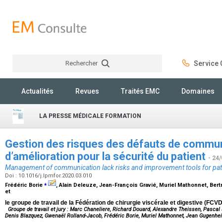
Rechercher
Service C
Rechercher
Actualités
Revues
Traités EMC
Domaines
LA PRESSE MÉDICALE FORMATION
Gestion des risques des défauts de communi
d’amélioration pour la sécurité du patient
- 24
Management of communication lack risks and improvement tools for pati
Doi : 10.1016/j.lpmfor.2020.03.010
⁎
Frédéric Borie
, Alain Deleuze, Jean-François Gravié, Muriel Mathonnet, Ber
et
le groupe de travail de la Fédération de chirurgie viscérale et digestive (FCVD
Groupe de travail et jury : Marc Chaneliere, Richard Douard, Alexandre Theissen, Pascal S
Denis Blazquez, Gwenaël Rolland-Jacob, Frédéric Borie, Muriel Mathonnet, Jean Gugenheim