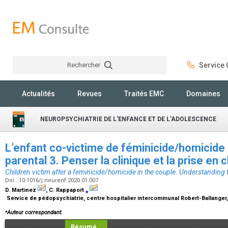
Rechercher
Service C
Rechercher
Actualités
Revues
Traités EMC
Domaines
NEUROPSYCHIATRIE DE L'ENFANCE ET DE L'ADOLESCENCE
L’enfant co-victime de féminicide/homicide 
parental 3. Penser la clinique et la prise en 
Children victim after a feminicide/homicide in the couple. Understanding t
Doi : 10.1016/j.neurenf.2020.01.007
D. Martinez
, C. Rappaport
⁎
Service de pédopsychiatrie, centre hospitalier intercommunal Robert-Ballanger
⁎
Auteur correspondant.
Résumé