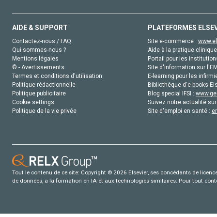
AIDE & SUPPORT
PLATEFORMES ELSE
Contactez-nous / FAQ
Site e-commerce :
www.el
Qui sommes-nous ?
Aide à la pratique clinique
Mentions légales
Portail pour les institution
© - Avertissements
Site d'information sur l'E
Termes et conditions d'utilisation
E-learning pour les infirmi
Politique rédactionnelle
Bibliothèque d'e-books Els
Politique publicitaire
Blog special IFSI :
www.gen
Cookie settings
Suivez notre actualité sur
Politique de la vie privée
Site d'emploi en santé :
e
Tout le contenu de ce site: Copyright © 2026 Elsevier, ses concédants de licence e
de données, a la formation en IA et aux technologies similaires. Pour tout con