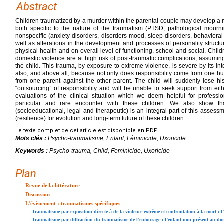
Abstract
Children traumatized by a murder within the parental couple may develop a m
both specific to the nature of the traumatism (PTSD, pathological mourn
nonspecific (anxiety disorders, disorders mood, sleep disorders, behaviora
well as alterations in the development and processes of personality struct
physical health and on overall level of functioning, school and social. Child
domestic violence are at high risk of post-traumatic complications, assuming
the child. This trauma, by exposure to extreme violence, is severe by its in
also, and above all, because not only does responsibility come from one h
from one parent against the other parent. The child will suddenly lose hi
“outsourcing” of responsibility and will be unable to seek support from eit
evaluations of the clinical situation which we deem helpful for profess
particular and rare encounter with these children. We also show tha
(socioeducational, legal and therapeutic) is an integral part of this assessme
(resilience) for evolution and long-term future of these children.
Le texte complet de cet article est disponible en PDF.
Mots clés :
Psycho-traumatisme, Enfant, Féminicide, Uxoricide
Keywords :
Psycho-trauma, Child, Feminicide, Uxoricide
Plan
Revue de la littérature
Discussion
L’évènement : traumatismes spécifiques
Traumatisme par exposition directe à de la violence extrême et confrontation à la mort : l
Traumatisme par diffraction du traumatisme de l’entourage : l’enfant non présent au dom