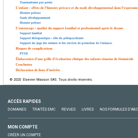
Traumatismes par pertes
L’enfant : effets de l’histoire précoce et du stade développemental dans l’expressi
Histoire précoce
Stade développemental
Histoire précoce
L’entourage : qualité du support familial et professionnel après le drame
Support familial
Support thérapeutique : rôle du pédopsychiatre
Support du juge des enfants et des services de protection de l’enfance.
Risques de complications
PTSD
Élaboration d’une grille d’évaluation clinique des enfants témoins de féminicide
Conclusion
Déclaration de liens d’intérêts
© 2020 Elsevier Masson SAS. Tous droits réservés.
ACCÈS RAPIDES
DOMAINES
TRAITÉS EMC
REVUES
LIVRES
NOS FORMULES D'AB
MON COMPTE
CRÉER UN COMPTE