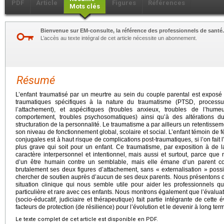
PDF
Article
Figures
Références
Mots clés
Bienvenue sur EM-consulte, la référence des professionnels de santé.
L’accès au texte intégral de cet article nécessite un abonnement.
Résumé
L’enfant traumatisé par un meurtre au sein du couple parental est exposé
traumatiques spécifiques à la nature du traumatisme (PTSD, processu
l’attachement), et aspécifiques (troubles anxieux, troubles de l’hum
comportement, troubles psychosomatiques) ainsi qu’à des altérations 
structuration de la personnalité. Le traumatisme a par ailleurs un retentissem
son niveau de fonctionnement global, scolaire et social. L’enfant témoin de 
conjugales est à haut risque de complications post-traumatiques, si l’on fait 
plus grave qui soit pour un enfant. Ce traumatisme, par exposition à de 
caractère interpersonnel et intentionnel, mais aussi et surtout, parce qu
d’un être humain contre un semblable, mais elle émane d’un parent cont
brutalement ses deux figures d’attachement, sans « externalisation » possib
chercher de soutien auprès d’aucun de ses deux parents. Nous présentons dans
situation clinique qui nous semble utile pour aider les professionnels qu
particulière et rare avec ces enfants. Nous montrons également que l’évalu
(socio-éducatif, judiciaire et thérapeutique) fait partie intégrante de cette
facteurs de protection (de résilience) pour l’évolution et le devenir à long te
Le texte complet de cet article est disponible en PDF.