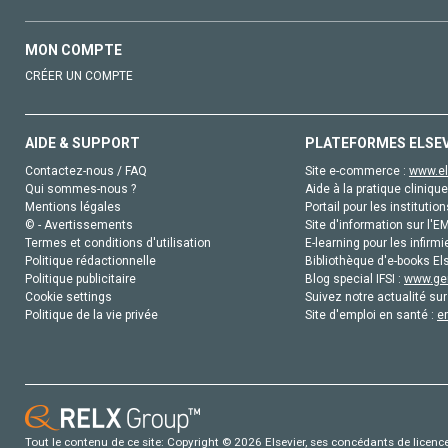
MON COMPTE
CRÉER UN COMPTE
AIDE & SUPPORT
PLATEFORMES ELSE
Contactez-nous / FAQ
Site e-commerce :
www.el
Qui sommes-nous ?
Aide à la pratique clinique
Mentions légales
Portail pour les institution
© - Avertissements
Site d'information sur l'E
Termes et conditions d'utilisation
E-learning pour les infirmi
Politique rédactionnelle
Bibliothèque d'e-books Els
Politique publicitaire
Blog special IFSI :
www.gen
Cookie settings
Suivez notre actualité sur
Politique de la vie privée
Site d'emploi en santé :
e
Tout le contenu de ce site: Copyright © 2026 Elsevier, ses concédants de licence e