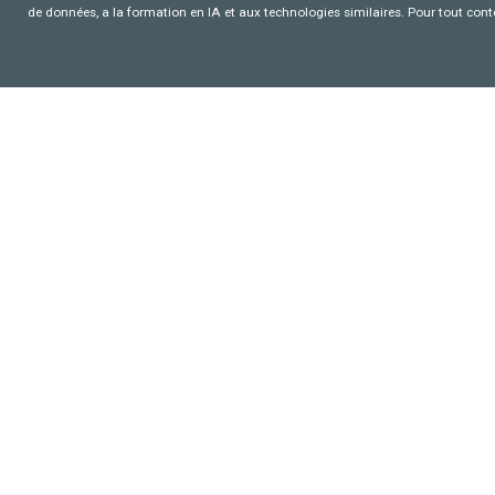
de données, a la formation en IA et aux technologies similaires. Pour tout con