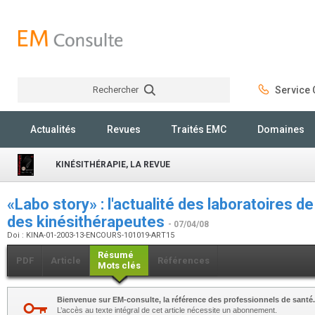
Rechercher
Service C
Rechercher
Actualités
Revues
Traités EMC
Domaines
KINÉSITHÉRAPIE, LA REVUE
«Labo story» : l'actualité des laboratoires d
des kinésithérapeutes
- 07/04/08
Doi : KINA-01-2003-13-ENCOURS-101019-ART15
Résumé
PDF
Article
Références
Mots clés
Bienvenue sur EM-consulte, la référence des professionnels de santé.
L’accès au texte intégral de cet article nécessite un abonnement.