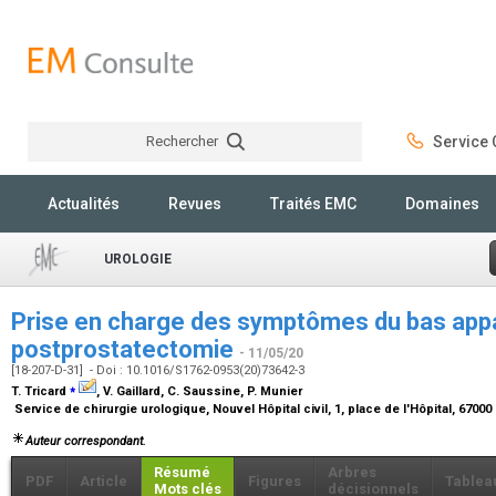
Rechercher
Service C
Rechercher
Actualités
Revues
Traités EMC
Domaines
UROLOGIE
Prise en charge des symptômes du bas appar
postprostatectomie
- 11/05/20
[18-207-D-31] - Doi : 10.1016/S1762-0953(20)73642-3
⁎
T. Tricard
, V. Gaillard, C. Saussine, P. Munier
Service de chirurgie urologique, Nouvel Hôpital civil, 1, place de l'Hôpital, 6700
Auteur correspondant.
Résumé
Arbres
PDF
Article
Figures
Tablea
Mots clés
décisionnels