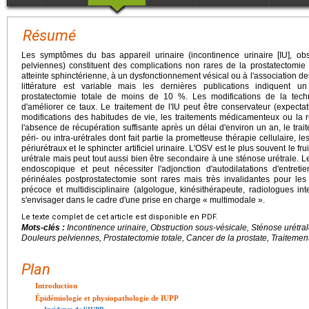
Résumé
Les symptômes du bas appareil urinaire (incontinence urinaire [IU], obs
pelviennes) constituent des complications non rares de la prostatectomie 
atteinte sphinctérienne, à un dysfonctionnement vésical ou à l'association d
littérature est variable mais les dernières publications indiquent un
prostatectomie totale de moins de 10 %. Les modifications de la techn
d'améliorer ce taux. Le traitement de l'IU peut être conservateur (expectati
modifications des habitudes de vie, les traitements médicamenteux ou la r
l'absence de récupération suffisante après un délai d'environ un an, le trait
péri- ou intra-urétrales dont fait partie la prometteuse thérapie cellulaire, l
périurétraux et le sphincter artificiel urinaire. L'OSV est le plus souvent le f
urétrale mais peut tout aussi bien être secondaire à une sténose urétrale. L
endoscopique et peut nécessiter l'adjonction d'autodilatations d'entretie
périnéales postprostatectomie sont rares mais très invalidantes pour les
précoce et multidisciplinaire (algologue, kinésithérapeute, radiologues inte
s'envisager dans le cadre d'une prise en charge « multimodale ».
Le texte complet de cet article est disponible en PDF.
Mots-clés :
Incontinence urinaire, Obstruction sous-vésicale, Sténose urétr
Douleurs pelviennes, Prostatectomie totale, Cancer de la prostate, Traitement
Plan
Introduction
Épidémiologie et physiopathologie de IUPP