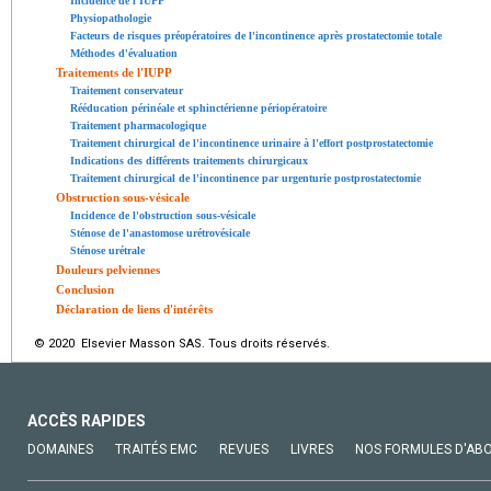
Incidence de l'IUPP
Physiopathologie
Facteurs de risques préopératoires de l'incontinence après prostatectomie totale
Méthodes d'évaluation
Traitements de l'IUPP
Traitement conservateur
Rééducation périnéale et sphinctérienne périopératoire
Traitement pharmacologique
Traitement chirurgical de l'incontinence urinaire à l'effort postprostatectomie
Indications des différents traitements chirurgicaux
Traitement chirurgical de l'incontinence par urgenturie postprostatectomie
Obstruction sous-vésicale
Incidence de l'obstruction sous-vésicale
Sténose de l'anastomose urétrovésicale
Sténose urétrale
Douleurs pelviennes
Conclusion
Déclaration de liens d'intérêts
© 2020 Elsevier Masson SAS. Tous droits réservés.
ACCÈS RAPIDES
DOMAINES
TRAITÉS EMC
REVUES
LIVRES
NOS FORMULES D'AB