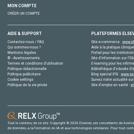
MON COMPTE
CRÉER UN COMPTE
AIDE & SUPPORT
PLATEFORMES ELSE
Contactez-nous / FAQ
Site e-commerce :
www.el
Qui sommes-nous ?
Aide à la pratique clinique
Mentions légales
Portail pour les institution
© - Avertissements
Site d'information sur l'E
Termes et conditions d'utilisation
E-learning pour les infirmi
Politique rédactionnelle
Bibliothèque d'e-books Els
Politique publicitaire
Blog special IFSI :
www.gen
Cookie settings
Suivez notre actualité sur
Politique de la vie privée
Site d'emploi en santé :
e
Tout le contenu de ce site: Copyright © 2026 Elsevier, ses concédants de licence e
de données, a la formation en IA et aux technologies similaires. Pour tout con