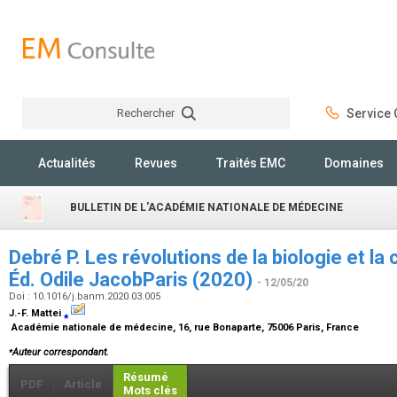
Rechercher
Service C
Rechercher
Actualités
Revues
Traités EMC
Domaines
BULLETIN DE L'ACADÉMIE NATIONALE DE MÉDECINE
Debré P. Les révolutions de la biologie et la
Éd. Odile JacobParis (2020)
- 12/05/20
Doi : 10.1016/j.banm.2020.03.005
J.-F. Mattei
⁎
Académie nationale de médecine, 16, rue Bonaparte, 75006 Paris, France
⁎
Auteur correspondant.
Résumé
PDF
Article
Mots clés