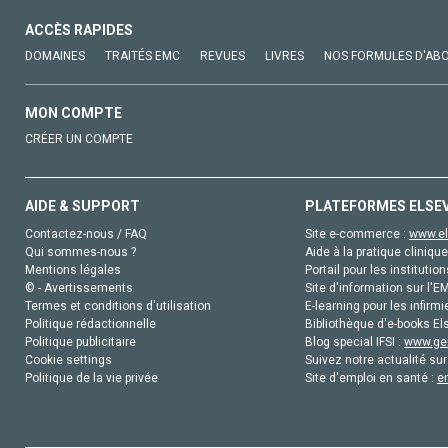
ACCÈS RAPIDES
DOMAINES
TRAITÉS EMC
REVUES
LIVRES
NOS FORMULES D'AB
MON COMPTE
CRÉER UN COMPTE
AIDE & SUPPORT
PLATEFORMES ELSE
Contactez-nous / FAQ
Site e-commerce :
www.el
Qui sommes-nous ?
Aide à la pratique clinique
Mentions légales
Portail pour les institution
© - Avertissements
Site d'information sur l'E
Termes et conditions d'utilisation
E-learning pour les infirmi
Politique rédactionnelle
Bibliothèque d'e-books Els
Politique publicitaire
Blog special IFSI :
www.gen
Cookie settings
Suivez notre actualité sur
Politique de la vie privée
Site d'emploi en santé :
e