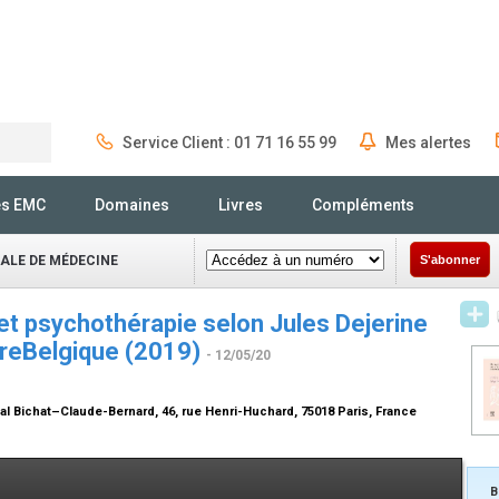
Service Client : 01 71 16 55 99
Mes alertes
Rechercher
és EMC
Domaines
Livres
Compléments
NALE DE MÉDECINE
S'abonner
et psychothérapie selon Jules Dejerine
creBelgique (2019)
- 12/05/20
al Bichat–Claude-Bernard, 46, rue Henri-Huchard, 75018 Paris, France
B