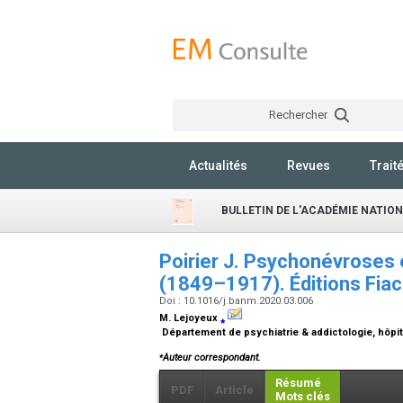
Rechercher
Actualités
Revues
Trait
BULLETIN DE L'ACADÉMIE NATIO
Poirier J. Psychonévroses 
(1849–1917). Éditions Fia
Doi : 10.1016/j.banm.2020.03.006
M. Lejoyeux
⁎
Département de psychiatrie & addictologie, hôpit
⁎
Auteur correspondant.
Résumé
PDF
Article
Mots clés