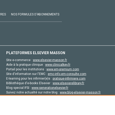
VRES
NOS FORMULES D'ABONNEMENTS
PLATEFORMES ELSEVIER MASSON
Site e-commerce :
www.elsevier-masson.fr
Aide à la pratique clinique :
www.clinicalkey.fr
Portail pour les institutions :
www.em-premium.com
Site d'information sur l'EMC :
emc-info.em-consulte.com
E-learning pour les infirmier(e)s :
pratique-infirmiere.com
Bibliothèque d'e-books Elsevier :
www.elsevierelibrary.fr
Blog special IFSI :
www.generationelsevier.fr
Suivez notre actualité sur notre blog :
www.blog-elsevier-masson.fr
Site d'emploi en santé :
emploisante.com