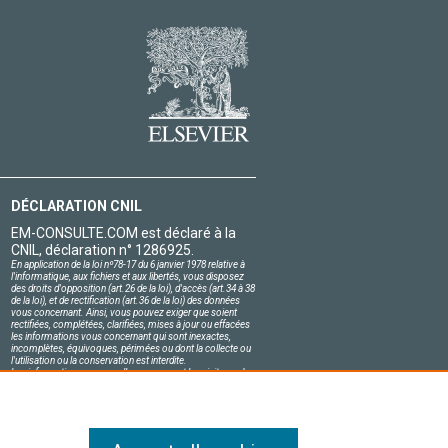
DÉCLARATION CNIL
EM-CONSULTE.COM est déclaré à la
CNIL, déclaration n° 1286925.
En application de la loi nº78-17 du 6 janvier 1978 relative à
l'informatique, aux fichiers et aux libertés, vous disposez
des droits d'opposition (art.26 de la loi), d'accès (art.34 à 38
de la loi), et de rectification (art.36 de la loi) des données
vous concernant. Ainsi, vous pouvez exiger que soient
rectifiées, complétées, clarifiées, mises à jour ou effacées
les informations vous concernant qui sont inexactes,
incomplètes, équivoques, périmées ou dont la collecte ou
l'utilisation ou la conservation est interdite.
Les informations personnelles concernant les visiteurs de
notre site, y compris leur identité, sont confidentielles.
Le responsable du site s'engage sur l'honneur à respecter
les conditions légales de confidentialité applicables en
France et à ne pas divulguer ces informations à des tiers.