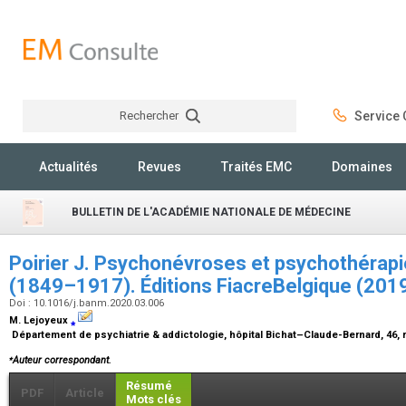
Rechercher
Service C
Rechercher
Actualités
Revues
Traités EMC
Domaines
BULLETIN DE L'ACADÉMIE NATIONALE DE MÉDECINE
Poirier J. Psychonévroses et psychothérapi
(1849–1917). Éditions FiacreBelgique (201
Doi : 10.1016/j.banm.2020.03.006
M. Lejoyeux
⁎
Département de psychiatrie & addictologie, hôpital Bichat–Claude-Bernard, 46, 
⁎
Auteur correspondant.
Résumé
PDF
Article
Mots clés