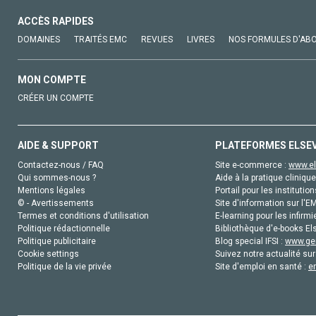
ACCÈS RAPIDES
DOMAINES
TRAITÉS EMC
REVUES
LIVRES
NOS FORMULES D'AB
MON COMPTE
CRÉER UN COMPTE
AIDE & SUPPORT
PLATEFORMES ELSE
Contactez-nous / FAQ
Site e-commerce :
www.el
Qui sommes-nous ?
Aide à la pratique clinique
Mentions légales
Portail pour les institution
© - Avertissements
Site d'information sur l'E
Termes et conditions d'utilisation
E-learning pour les infirmi
Politique rédactionnelle
Bibliothèque d'e-books Els
Politique publicitaire
Blog special IFSI :
www.gen
Cookie settings
Suivez notre actualité sur
Politique de la vie privée
Site d'emploi en santé :
e