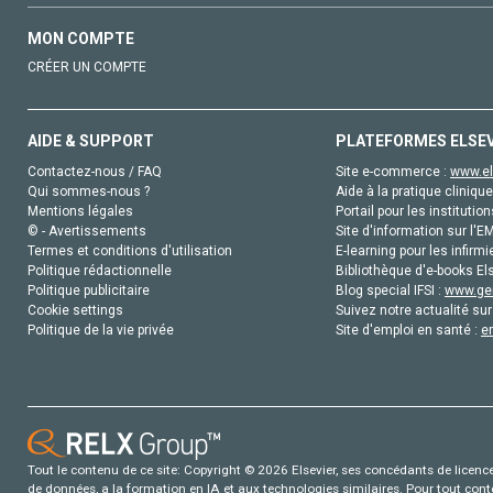
MON COMPTE
CRÉER UN COMPTE
AIDE & SUPPORT
PLATEFORMES ELSE
Contactez-nous / FAQ
Site e-commerce :
www.el
Qui sommes-nous ?
Aide à la pratique clinique
Mentions légales
Portail pour les institution
© - Avertissements
Site d'information sur l'E
Termes et conditions d'utilisation
E-learning pour les infirmi
Politique rédactionnelle
Bibliothèque d'e-books Els
Politique publicitaire
Blog special IFSI :
www.gen
Cookie settings
Suivez notre actualité sur
Politique de la vie privée
Site d'emploi en santé :
e
Tout le contenu de ce site: Copyright © 2026 Elsevier, ses concédants de licence e
de données, a la formation en IA et aux technologies similaires. Pour tout con