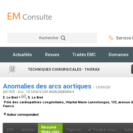
Rechercher
Service C
Rechercher
Actualités
Revues
Traités EMC
Domaines
TECHNIQUES CHIRURGICALES - THORAX
Anomalies des arcs aortiques
- 13/05/20
[42-767] - Doi : 10.1016/S1241-8226(20)83354-4
⁎
E. Le Bret
, S. Le Bret
Pôle des cardiopathies congénitales, Hôpital Marie-Lannelongue, 133, avenue d
France
Auteur correspondant.
Résumé
PDF
Article
Figures
Testez-vous
Tabl
Mots clés