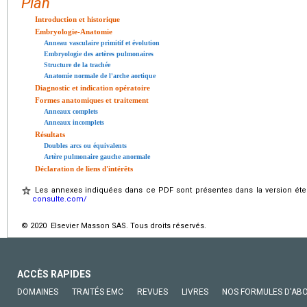
Plan
Introduction et historique
Embryologie-Anatomie
Anneau vasculaire primitif et évolution
Embryologie des artères pulmonaires
Structure de la trachée
Anatomie normale de l'arche aortique
Diagnostic et indication opératoire
Formes anatomiques et traitement
Anneaux complets
Anneaux incomplets
Résultats
Doubles arcs ou équivalents
Artère pulmonaire gauche anormale
Déclaration de liens d'intérêts
Les annexes indiquées dans ce PDF sont présentes dans la version éten
consulte.com/
© 2020 Elsevier Masson SAS. Tous droits réservés.
ACCÈS RAPIDES
DOMAINES
TRAITÉS EMC
REVUES
LIVRES
NOS FORMULES D'AB