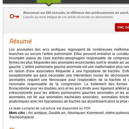
Bienvenue sur EM-consulte, la référence des professionnels de santé.
L’accès au texte intégral de cet article nécessite un abonnement.
EMC D
Résumé
Les anomalies des arcs aortiques regroupent de nombreuses malformati
branches ou encore l'artère pulmonaire. Elles peuvent entraîner la constit
incomplet autour de l'axe trachéo-œsophagien responsable de compress
formes les plus fréquentes des anomalies encerclantes sont le double arc aorti
gauche. L'artère pulmonaire gauche anormale est une malformation plus rare
en raison d'une association fréquente à une hypoplasie de trachée. Enfi
exceptionnelle qui peut nécessiter une intervention lourde de décroiseme
anomalies requiert une fibroscopie pour l'exploration de la trachée et 
l'anomalie responsable de la compression. Le traitement des formes 
thoracotomie pour les doubles arcs et les arcs droits avec ligament artériel 
extracorporelle pour les artères pulmonaires gauches anormales et les ao
anomalies est lié aux anomalies trachéales associées, anomalies foncti
anatomiques avec les hypoplasies de trachée qui alourdissent alors la prise
Le texte complet de cet article est disponible en PDF.
Mots-clés :
Arc aortique, Double arc, Neuhauser, Kommerell, Artère pulmona
Trachéomalacie