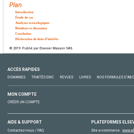
Plan
Introduction
Étude de cas
Analyses toxicologiques
Résultats et discussion
Conclusion
Déclaration de liens d’intérêts
© 2019 Publié par Elsevier Masson SAS.
ACCÈS RAPIDES
DOMAINES
TRAITÉS EMC
REVUES
LIVRES
NOS FORMULES D'AB
MON COMPTE
CRÉER UN COMPTE
AIDE & SUPPORT
PLATEFORMES ELSE
Contactez-nous / FAQ
Site e-commerce :
www.el