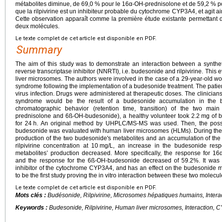
métabolites diminue, de 69,0 % pour le 16α-OH-prednisolone et de 59,2 % po
que la rilpivirine est un inhibiteur probable du cytochrome CYP3A4, et agit a
Cette observation apparaît comme la première étude existante permettant de 
deux molécules.
Le texte complet de cet article est disponible en PDF.
Summary
The aim of this study was to demonstrate an interaction between a synthe
reverse transcriptase inhibitor (NNRTI), i.e. budesonide and rilpivirine. This
liver microsomes. The authors were involved in the case of a 29-year-old w
syndrome following the implementation of a budesonide treatment. The patient 
virus infection. Drugs were administered at therapeutic doses. The clinician
syndrome would be the result of a budesonide accumulation in the bod
chromatographic behavior (retention time, transition) of the two mai
prednisolone and 6ß-OH-budesonide), a healthy volunteer took 2.2
mg of b
for 24
h. An original method by UHPLC/MS-MS was used. Then, the possibl
budesonide was evaluated with human liver microsomes (HLMs). During the 
production of the two budesonide's metabolites and an accumulation of th
rilpivirine concentration at 10
mg/L, an increase in the budesonide res
metabolites’ production decreased. More specifically, the response for 
and the response for the 6ß-OH-budesonide decreased of 59.2%. It was co
inhibitor of the cytochrome CYP3A4, and has an effect on the budesonide m
to be the first study proving the in vitro interaction between these two molecul
Le texte complet de cet article est disponible en PDF.
Mots clés :
Budésonide, Rilpivirine, Microsomes hépatiques humains, Inter
Keywords :
Budesonide, Rilpivirine, Human liver microsomes, Interaction,