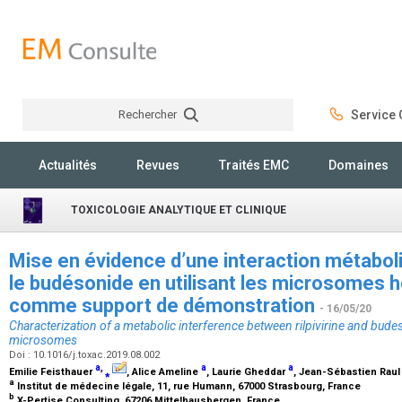
Rechercher
Service C
Rechercher
Actualités
Revues
Traités EMC
Domaines
TOXICOLOGIE ANALYTIQUE ET CLINIQUE
Mise en évidence d’une interaction métaboliqu
le budésonide en utilisant les microsomes 
comme support de démonstration
- 16/05/20
Characterization of a metabolic interference between rilpivirine and bude
microsomes
Doi : 10.1016/j.toxac.2019.08.002
a
,
a
a
Emilie Feisthauer
⁎
, Alice Ameline
, Laurie Gheddar
, Jean-Sébastien Rau
a
Institut de médecine légale, 11, rue Humann, 67000 Strasbourg, France
b
X-Pertise Consulting, 67206 Mittelhausbergen, France