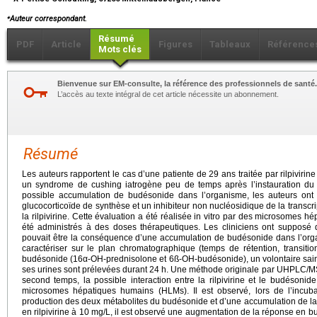
⁎
Auteur correspondant.
Résumé
PDF
Article
Figures
Tableaux
Référence
Mots clés
Bienvenue sur EM-consulte, la référence des professionnels de santé.
L’accès au texte intégral de cet article nécessite un abonnement.
Résumé
Les auteurs rapportent le cas d’une patiente de 29 ans traitée par rilpivirin
un syndrome de cushing iatrogène peu de temps après l’instauration du
possible accumulation de budésonide dans l’organisme, les auteurs ont 
glucocorticoïde de synthèse et un inhibiteur non nucléosidique de la transcr
la rilpivirine. Cette évaluation a été réalisée in vitro par des microsomes
été administrés à des doses thérapeutiques. Les cliniciens ont supposé
pouvait être la conséquence d’une accumulation de budésonide dans l’org
caractériser sur le plan chromatographique (temps de rétention, transiti
budésonide (16α-OH-prednisolone et 6ß-OH-budésonide), un volontaire sa
ses urines sont prélevées durant 24
h. Une méthode originale par UHPLC/MS
second temps, la possible interaction entre la rilpivirine et le budéson
microsomes hépatiques humains (HLMs). Il est observé, lors de l’incuba
production des deux métabolites du budésonide et d’une accumulation de l
en rilpivirine à 10
mg/L, il est observé une augmentation de la réponse en b