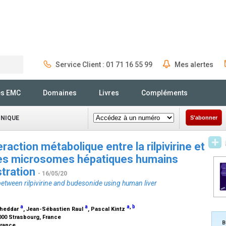
Service Client : 01 71 16 55 99
Mes alertes
Rechercher
és EMC
Domaines
Livres
Compléments
INIQUE
S'abonner
action métabolique entre la rilpivirine et
 les microsomes hépatiques humains
tration
- 16/05/20
between rilpivirine and budesonide using human liver
a
a
a
,
b
 Gheddar
, Jean-Sébastien Raul
, Pascal Kintz
000 Strasbourg, France
B
France