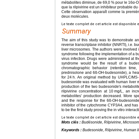
métabolites diminue, de 69,0 % pour le 16α-O
que la rilpivirine est un inhibiteur probable 
Cette observation apparaît comme la première 
deux molécules.
Le texte complet de cet article est disponible 
Summary
The aim of this study was to demonstrate an
reverse transcriptase inhibitor (NNRTI), i.e. 
liver microsomes. The authors were involved 
syndrome following the implementation of a bud
virus infection. Drugs were administered at t
syndrome would be the result of a budeso
chromatographic behavior (retention time
prednisolone and 6ß-OH-budesonide), a healt
for 24
h. An original method by UHPLC/MS-MS
budesonide was evaluated with human liver m
production of the two budesonide's metaboli
rilpivirine concentration at 10
mg/L, an inc
metabolites’ production decreased. More sp
and the response for the 6ß-OH-budesonide 
inhibitor of the cytochrome CYP3A4, and has 
to be the first study proving the in vitro inter
Le texte complet de cet article est disponible 
Mots clés :
Budésonide, Rilpivirine, Microso
Keywords :
Budesonide, Rilpivirine, Human l