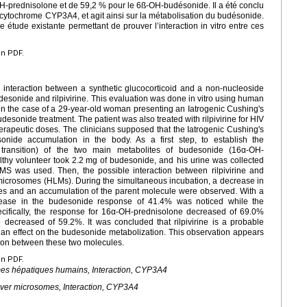
H-prednisolone et de 59,2 % pour le 6ß-OH-budésonide. Il a été conclu
du cytochrome CYP3A4, et agit ainsi sur la métabolisation du budésonide.
étude existante permettant de prouver l’interaction in vitro entre ces
en PDF.
 interaction between a synthetic glucocorticoid and a non-nucleoside
budesonide and rilpivirine. This evaluation was done in vitro using human
in the case of a 29-year-old woman presenting an Iatrogenic Cushing's
esonide treatment. The patient was also treated with rilpivirine for HIV
herapeutic doses. The clinicians supposed that the Iatrogenic Cushing's
nide accumulation in the body. As a first step, to establish the
, transition) of the two main metabolites of budesonide (16α-OH-
hy volunteer took 2.2
mg of budesonide, and his urine was collected
 was used. Then, the possible interaction between rilpivirine and
icrosomes (HLMs). During the simultaneous incubation, a decrease in
tes and an accumulation of the parent molecule were observed. With a
rease in the budesonide response of 41.4% was noticed while the
ecifically, the response for 16α-OH-prednisolone decreased of 69.0%
decreased of 59.2%. It was concluded that rilpivirine is a probable
an effect on the budesonide metabolization. This observation appears
action between these two molecules.
en PDF.
mes hépatiques humains, Interaction, CYP3A4
iver microsomes, Interaction, CYP3A4