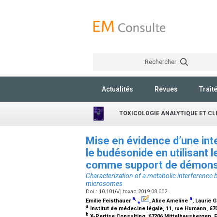
Rechercher
Actualités
Revues
Trait
TOXICOLOGIE ANALYTIQUE ET CL
Mise en évidence d’une inter
le budésonide en utilisant
comme support de démons
Characterization of a metabolic interference 
microsomes
Doi : 10.1016/j.toxac.2019.08.002
a
,
a
Emilie Feisthauer
⁎
, Alice Ameline
, Laurie
a
Institut de médecine légale, 11, rue Humann, 67
b
X-Pertise Consulting, 67206 Mittelhausbergen, 