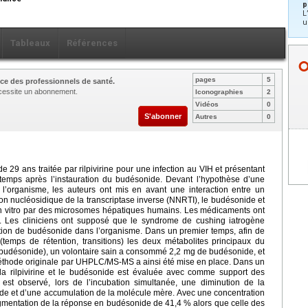
p
L
u
Tableaux
Références
pages
5
ce des professionnels de santé.
nécessite un abonnement.
Iconographies
2
Vidéos
0
S'abonner
Autres
0
e 29 ans traitée par rilpivirine pour une infection au VIH et présentant
emps après l’instauration du budésonide. Devant l’hypothèse d’une
’organisme, les auteurs ont mis en avant une interaction entre un
non nucléosidique de la transcriptase inverse (NNRTI), le budésonide et
ée in vitro par des microsomes hépatiques humains. Les médicaments ont
. Les cliniciens ont supposé que le syndrome de cushing iatrogène
tion de budésonide dans l’organisme. Dans un premier temps, afin de
(temps de rétention, transitions) les deux métabolites principaux du
udésonide), un volontaire sain a consommé 2,2
mg de budésonide, et
thode originale par UHPLC/MS-MS a ainsi été mise en place. Dans un
 la rilpivirine et le budésonide est évaluée avec comme support des
st observé, lors de l’incubation simultanée, une diminution de la
de et d’une accumulation de la molécule mère. Avec une concentration
ugmentation de la réponse en budésonide de 41,4 % alors que celle des