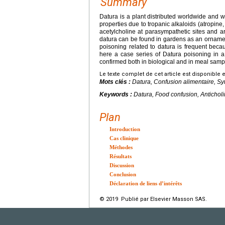
Summary
Datura is a plant distributed worldwide and w
properties due to tropanic alkaloids (atropi
acetylcholine at parasympathetic sites and a
datura can be found in gardens as an ornament
poisoning related to datura is frequent beca
here a case series of Datura poisoning in a 
confirmed both in biological and in meal samp
Le texte complet de cet article est disponible 
Mots clés :
Datura, Confusion alimentaire, Sy
Keywords :
Datura, Food confusion, Antichol
Plan
Introduction
Cas clinique
Méthodes
Résultats
Discussion
Conclusion
Déclaration de liens d’intérêts
© 2019 Publié par Elsevier Masson SAS.