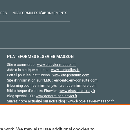
VRES
NOS FORMULES D'ABONNEMENTS
PLATEFORMES ELSEVIER MASSON
Site e-commerce :
www.elsevier-masson.fr
Aide à la pratique clinique :
www.clinicalkey.fr
Portail pour les institutions :
www.em-premium.com
Site d'information sur l'EMC :
emc-info.em-consulte.com
E-learning pour les infirmier(e)s :
pratique-infirmiere.com
Bibliothèque d'e-books Elsevier :
www.elsevierelibrary.fr
Blog special IFSI :
www.generationelsevier.fr
Suivez notre actualité sur notre blog :
www.blog-elsevier-masson.fr
Site d'emploi en santé :
emploisante.com
te work. We may also use additional cookies to