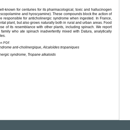
ell-known for centuries for its pharmacological, toxic and hallucinogen
ne, scopolamine and hyoscyamine). These compounds block the action of
re responsible for anticholinergic syndrome when ingested. In France,
al plant, but also grows naturally both in rural and urban areas. Food
use of its resemblance with other plants, including spinach. We report
family who ate spinach inadvertently mixed with Datura, analytically
les.
en PDF.
ndrome anti-cholinergique, Alcaloïdes tropaniques
inergic syndrome, Tropane alkaloids