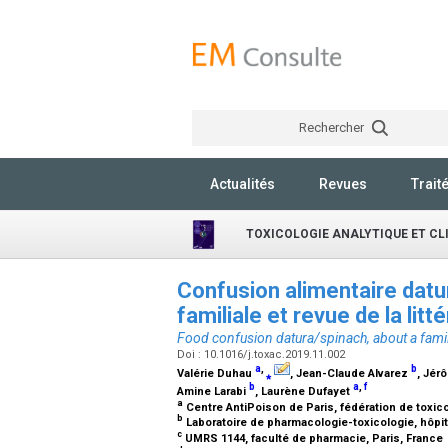
Rechercher
Actualités
Revues
Trait
TOXICOLOGIE ANALYTIQUE ET CL
Confusion alimentaire datur
familiale et revue de la litt
Food confusion datura/spinach, about a famil
Doi : 10.1016/j.toxac.2019.11.002
a
,
b
Valérie Duhau
⁎
, Jean-Claude Alvarez
, Jér
b
a
,
f
Amine Larabi
, Laurène Dufayet
a
Centre AntiPoison de Paris, fédération de toxico
b
Laboratoire de pharmacologie-toxicologie, hôpi
c
UMRS 1144, faculté de pharmacie, Paris, France