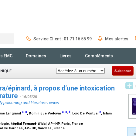
Service Client : 01 71 16 55 99
Mes alertes
Rechercher
és EMC
Domaines
Livres
Compléments
INIQUE
S'abonner
a/épinard, à propos d’une intoxication
érature
- 16/05/20
y poisoning and literature review
a
,
c
a
,
c
,
d
e
ôme Langrand
, Dominique Vodovar
, Loïc De Pontual
, Islam
logie, hôpital Fernand-Widal, AP–HP, Paris, France
tal de Garches, AP–HP, Garches, France
B