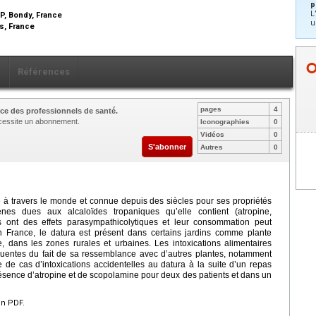
p
L
HP, Bondy, France
u
is, France
x
Références
pages
4
ce des professionnels de santé.
nécessite un abonnement.
Iconographies
0
Vidéos
0
S'abonner
Autres
0
 à travers le monde et connue depuis des siècles pour ses propriétés
ènes dues aux alcaloïdes tropaniques qu’elle contient (atropine,
 ont des effets parasympathicolytiques et leur consommation peut
n France, le datura est présent dans certains jardins comme plante
 dans les zones rurales et urbaines. Les intoxications alimentaires
équentes du fait de sa ressemblance avec d’autres plantes, notamment
e de cas d’intoxications accidentelles au datura à la suite d’un repas
présence d’atropine et de scopolamine pour deux des patients et dans un
en PDF.