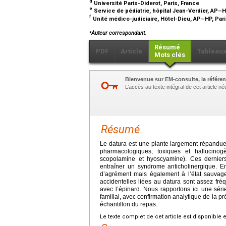
d
Université Paris-Diderot, Paris, France
e
Service de pédiatrie, hôpital Jean-Verdier, AP–
f
Unité médico-judiciaire, Hôtel-Dieu, AP–HP, Par
⁎
Auteur correspondant.
Résumé
PDF
Article
Tableau
Mots clés
Bienvenue sur EM-consulte, la référen
L’accès au texte intégral de cet article 
Résumé
Le datura est une plante largement répandue
pharmacologiques, toxiques et hallucinog
scopolamine et hyoscyamine). Ces derniers
entraîner un syndrome anticholinergique. E
d’agrément mais également à l’état sauvage,
accidentelles liées au datura sont assez fr
avec l’épinard. Nous rapportons ici une séri
familial, avec confirmation analytique de la 
échantillon du repas.
Le texte complet de cet article est disponible 