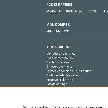
ACCÈS RAPIDES
DOMAINES
TRAITÉS EMC
REVUES
LI
MON COMPTE
CRÉER UN COMPTE
AIDE & SUPPORT
Contactez-nous / FAQ
Qui sommes-nous ?
Mentions légales
© - Avertissements
Termes et conditions d'utilisation
Politique rédactionnelle
Politique publicitaire
Cookie settings
Politique de la vie privée
We use cookies that are necessary to make our si