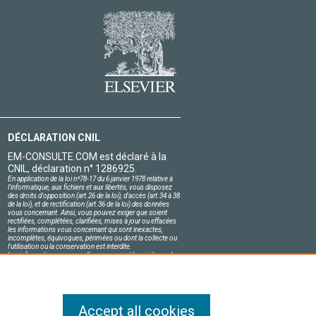
DÉCLARATION CNIL
EM-CONSULTE.COM est déclaré à la
CNIL, déclaration n° 1286925.
En application de la loi nº78-17 du 6 janvier 1978 relative à
l'informatique, aux fichiers et aux libertés, vous disposez
des droits d'opposition (art.26 de la loi), d'accès (art.34 à 38
de la loi), et de rectification (art.36 de la loi) des données
vous concernant. Ainsi, vous pouvez exiger que soient
rectifiées, complétées, clarifiées, mises à jour ou effacées
les informations vous concernant qui sont inexactes,
incomplètes, équivoques, périmées ou dont la collecte ou
l'utilisation ou la conservation est interdite.
Les informations personnelles concernant les visiteurs de
notre site, y compris leur identité, sont confidentielles.
Le responsable du site s'engage sur l'honneur à respecter
les conditions légales de confidentialité applicables en
France et à ne pas divulguer ces informations à des tiers.
Accept all cookies