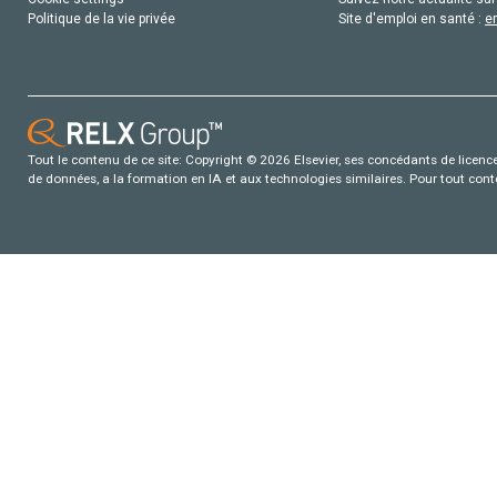
Politique de la vie privée
Site d'emploi en santé :
e
Tout le contenu de ce site: Copyright © 2026 Elsevier, ses concédants de licence e
de données, a la formation en IA et aux technologies similaires. Pour tout con