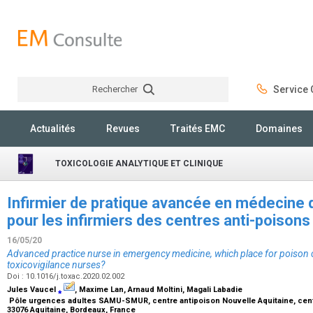
Rechercher
Service C
Rechercher
Actualités
Revues
Traités EMC
Domaines
TOXICOLOGIE ANALYTIQUE ET CLINIQUE
Infirmier de pratique avancée en médecine d
pour les infirmiers des centres anti-poisons
16/05/20
Advanced practice nurse in emergency medicine, which place for poison 
toxicovigilance nurses?
Doi : 10.1016/j.toxac.2020.02.002
Jules Vaucel
⁎
, Maxime Lan, Arnaud Moltini, Magali Labadie
Pôle urgences adultes SAMU-SMUR, centre antipoison Nouvelle Aquitaine, centre 
33076 Aquitaine, Bordeaux, France