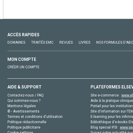
ACCÈS RAPIDES
DOMAINES
TRAITÉS EMC
REVUES
LIVRES
NOS FORMULES D'AB
MON COMPTE
CRÉER UN COMPTE
AIDE & SUPPORT
PLATEFORMES ELSE
Contactez-nous / FAQ
Site e-commerce :
www.el
Qui sommes-nous ?
Aide à la pratique clinique
Mentions légales
Portail pour les institution
© - Avertissements
Site d'information sur l'E
Termes et conditions d'utilisation
E-learning pour les infirmi
Politique rédactionnelle
Bibliothèque d'e-books Els
Politique publicitaire
Blog special IFSI :
www.gen
Cookie settings
Suivez notre actualité sur