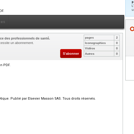
p
L
u
DF.
ces
pages
2
ce des professionnels de santé.
nécessite un abonnement.
Iconographies
0
Vidéos
0
S'abonner
Autres
0
en PDF.
ique. Publié par Elsevier Masson SAS. Tous droits réservés.