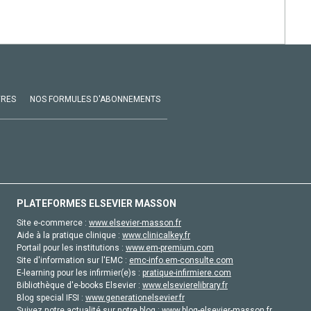
VRES
NOS FORMULES D'ABONNEMENTS
PLATEFORMES ELSEVIER MASSON
Site e-commerce :
www.elsevier-masson.fr
Aide à la pratique clinique :
www.clinicalkey.fr
Portail pour les institutions :
www.em-premium.com
Site d'information sur l'EMC :
emc-info.em-consulte.com
E-learning pour les infirmier(e)s :
pratique-infirmiere.com
Bibliothèque d'e-books Elsevier :
www.elsevierelibrary.fr
Blog special IFSI :
www.generationelsevier.fr
Suivez notre actualité sur notre blog :
www.blog-elsevier-masson.fr