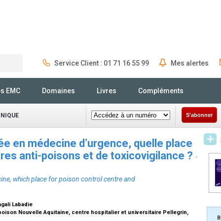
Service Client : 01 71 16 55 99
Mes alertes
Rechercher
és EMC
Domaines
Livres
Compléments
INIQUE
S'abonner
cée en médecine d’urgence, quelle place
tres anti-poisons et de toxicovigilance ?
-
ne, which place for poison control centre and
agali Labadie
on Nouvelle Aquitaine, centre hospitalier et universitaire Pellegrin,
B