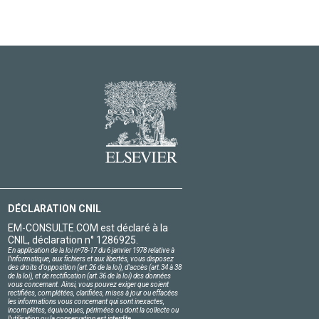
DÉCLARATION CNIL
EM-CONSULTE.COM est déclaré à la
CNIL, déclaration n° 1286925.
En application de la loi nº78-17 du 6 janvier 1978 relative à
l'informatique, aux fichiers et aux libertés, vous disposez
des droits d'opposition (art.26 de la loi), d'accès (art.34 à 38
de la loi), et de rectification (art.36 de la loi) des données
vous concernant. Ainsi, vous pouvez exiger que soient
rectifiées, complétées, clarifiées, mises à jour ou effacées
les informations vous concernant qui sont inexactes,
incomplètes, équivoques, périmées ou dont la collecte ou
l'utilisation ou la conservation est interdite.