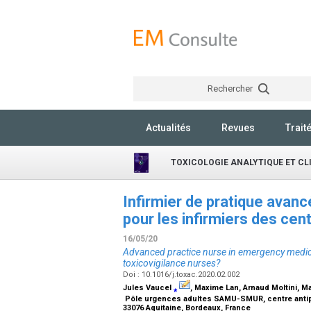
Rechercher
Actualités
Revues
Trait
TOXICOLOGIE ANALYTIQUE ET CL
Infirmier de pratique avan
pour les infirmiers des cen
16/05/20
Advanced practice nurse in emergency medici
toxicovigilance nurses?
Doi : 10.1016/j.toxac.2020.02.002
Jules Vaucel
⁎
, Maxime Lan, Arnaud Moltini, M
Pôle urgences adultes SAMU-SMUR, centre antipois
33076 Aquitaine, Bordeaux, France