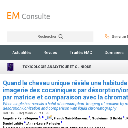
Rechercher
Service C
Rechercher
Actualités
Revues
Traités EMC
Domaines
TOXICOLOGIE ANALYTIQUE ET CLINIQUE
Quand le cheveu unique révèle une habitud
imagerie des cocaïniques par désorption/ion
par matrice et comparaison avec la chromat
When single hair reveals a habit of consumption: Imaging of cocaine by ma
desorption/ionization and comparison with liquid chromatography
Doi : 10.1016/j.toxac.2019.11.001
a
,
b
,
c
c
Angéline Kernalléguen
⁎
, Franck Saint-Marcoux
, Souleiman El Balkhi
, 
a
f
Daniel Lafitte
, Anne-Laure Pelissier
a
Aix Marseille University, plateforme PIT2, 13005 Marseille, France