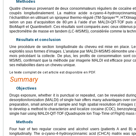
Méthodes
Quatre cheveux provenant de deux consommateurs réguliers de cocaïne et d
coupés longitudinalement. La matrice acide α-cyano-4-hydroxycinnami
l’échantillon en utilisant un sprayeur thermo-régulé (TM-Sprayer™, HTXIma
selon un pas d’acquisition de 80
μm à l’aide d’un MALDI-QIT-TOF puis an
BioMap® et Quantinetix®. Ces résultats sont comparés avec ceux obtenus p
spectrométrie de masse en tandem (LC-MS/MS), considérée comme la techniq
Résultats et conclusion
Une procédure de section longitudinale du cheveu est mise en place. Le
exploités sous formes d’images. L’analyse par MALDI-MS/MS démontre une 
mois précédant la collecte. De plus, les profils de consommation sont 
MS/MS, confirmant que la méthode par imagerie MALDI est efficace pour cara
ses métabolites dans un cheveu unique.
Le texte complet de cet article est disponible en PDF.
Summary
Objectives
Drugs exposure, whether it is punctual or repeated, can be revealed during 
desorption/ionization (MALDI) of single hair offers many advantages over co
preparation, small amount of sample and high spatial resolution of images 
to develop a method to characterize and localize cocaine (COC), benzoylec
single hair using MALDI-QIT-TOF (Quadrupole Ion Trap-Time of Flight) mass 
Methods
Four hair of two regular cocaine and alcohol users (patients A and B) 
longitudinally. The α-cyano-4-hydroxycinnamic acid (CHCA) matrix was s