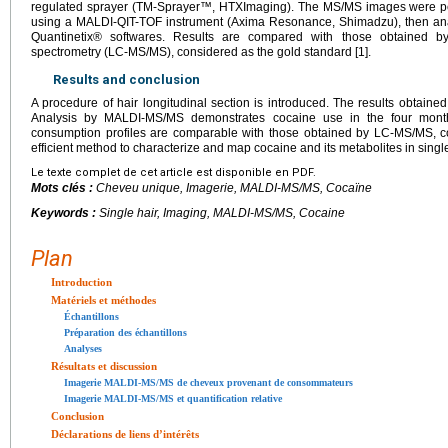
regulated sprayer (TM-Sprayer™, HTXImaging). The MS/MS images were per
using a MALDI-QIT-TOF instrument (Axima Resonance, Shimadzu), then a
Quantinetix® softwares. Results are compared with those obtained b
spectrometry (LC-MS/MS), considered as the gold standard [1].
Results and conclusion
A procedure of hair longitudinal section is introduced. The results obtained
Analysis by MALDI-MS/MS demonstrates cocaine use in the four months 
consumption profiles are comparable with those obtained by LC-MS/MS, c
efficient method to characterize and map cocaine and its metabolites in single
Le texte complet de cet article est disponible en PDF.
Mots clés :
Cheveu unique, Imagerie, MALDI-MS/MS, Cocaïne
Keywords :
Single hair, Imaging, MALDI-MS/MS, Cocaine
Plan
Introduction
Matériels et méthodes
Échantillons
Préparation des échantillons
Analyses
Résultats et discussion
Imagerie MALDI-MS/MS de cheveux provenant de consommateurs
Imagerie MALDI-MS/MS et quantification relative
Conclusion
Déclarations de liens d’intérêts