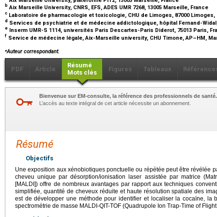
b
Aix Marseille University, CNRS, EFS, ADES UMR 7268, 13005 Marseille, France
c
Laboratoire de pharmacologie et toxicologie, CHU de Limoges, 87000 Limoges,
d
Services de psychiatrie et de médecine addictologique, hôpital Fernand-Widal
e
Inserm UMR-S 1114, universités Paris Descartes-Paris Diderot, 75013 Paris, F
f
Service de médecine légale, Aix-Marseille university, CHU Timone, AP–HM, Mar
⁎
Auteur correspondant.
Résumé
PDF
Article
Figures
Tableaux
Référence
Mots clés
Bienvenue sur EM-consulte, la référence des professionnels de santé.
L’accès au texte intégral de cet article nécessite un abonnement.
Résumé
Objectifs
Une exposition aux xénobiotiques ponctuelle ou répétée peut être révélée pa
cheveu unique par désorption/ionisation laser assistée par matrice (Matr
[MALDI]) offre de nombreux avantages par rapport aux techniques conventi
simplifiée, quantité de cheveux réduite et haute résolution spatiale des i
est de développer une méthode pour identifier et localiser la cocaïne, la
spectrométrie de masse MALDI-QIT-TOF (Quadrupole Ion Trap-Time of Flight [