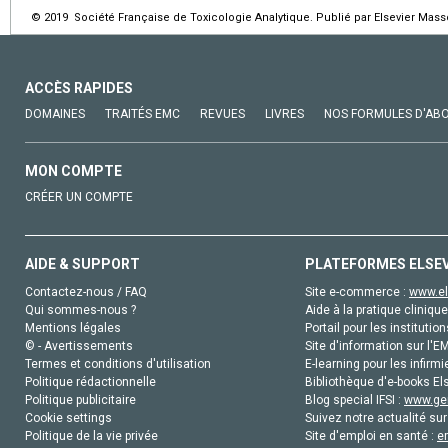
© 2019 Société Française de Toxicologie Analytique. Publié par Elsevier Mass
ACCÈS RAPIDES
DOMAINES
TRAITÉS EMC
REVUES
LIVRES
NOS FORMULES D'AB
MON COMPTE
CRÉER UN COMPTE
AIDE & SUPPORT
PLATEFORMES ELSE
Contactez-nous / FAQ
Site e-commerce :
www.el
Qui sommes-nous ?
Aide à la pratique clinique
Mentions légales
Portail pour les institution
© - Avertissements
Site d'information sur l'E
Termes et conditions d'utilisation
E-learning pour les infirmi
Politique rédactionnelle
Bibliothèque d'e-books Els
Politique publicitaire
Blog special IFSI :
www.gen
Cookie settings
Suivez notre actualité sur
Politique de la vie privée
Site d'emploi en santé :
e