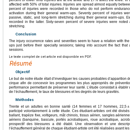
percent of lower limb injuries are at the ankle and 27% affect the knee. In 
affected with 50% of total injuries. Injuries are spread almost equally betw
percent of injuries were recorded in those who do not perform endurance
activation during their general warm-ups. Seventy percent of injuries 
passive, static, and long-term stretching during their general warm-ups. Ei
recorded in the latter. Sixty-seven percent of severe injuries were note
stretching.
Conclusion
The injury occurrence rates and severities seem to have a relation with the 
ups just before their specialty sessions; taking into account the fact that
sessions.
Le texte complet de cet article est disponible en PDF.
Résumé
Objectif
Le but de notre étude était d’investiguer les causes probables d’apparition d
cirque afin de concevoir les programmes les plus appropriés de préventio
performance permettant de préserver leur santé. L’étude consistait à établir 
de l’échauffement, le taux de blessures et les degrés de leurs gravités.
Méthodes
Trente et un adultes en bonne santé (14 femmes et 17 hommes, 22,5
±
participé volontairement à cette étude. Ces étudiant-artistes ont été divis
ballant, trapèze fixe, voltigeurs, mât chinois, tissus aérien, sangles aérienn
aériens (banquine, bascule, portés acrobatiques, roue acrobatique, acrob
prospectif des blessures a été établi. Une observation et une descri
l’échauffement général de chaque étudiant-artiste ont été réalisées avant les