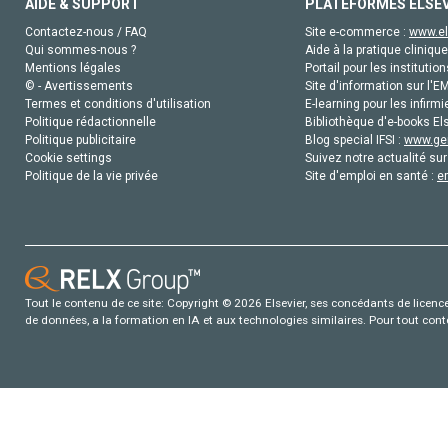
AIDE & SUPPORT
PLATEFORMES ELSE
Contactez-nous / FAQ
Site e-commerce :
www.el
Qui sommes-nous ?
Aide à la pratique clinique
Mentions légales
Portail pour les institution
© - Avertissements
Site d'information sur l'E
Termes et conditions d'utilisation
E-learning pour les infirmi
Politique rédactionnelle
Bibliothèque d'e-books Els
Politique publicitaire
Blog special IFSI :
www.gen
Cookie settings
Suivez notre actualité sur
Politique de la vie privée
Site d'emploi en santé :
e
Tout le contenu de ce site: Copyright © 2026 Elsevier, ses concédants de licence e
de données, a la formation en IA et aux technologies similaires. Pour tout con