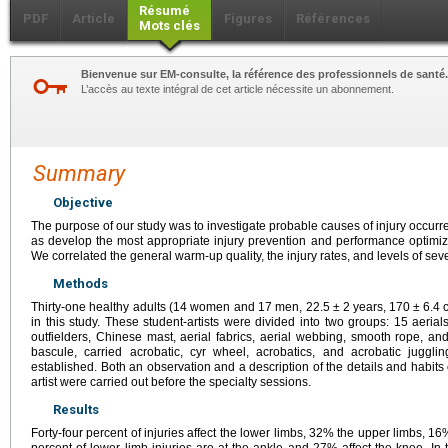
Résumé
PDF
Article
Figures
Références
Mots clés
Bienvenue sur EM-consulte, la référence des professionnels de santé.
L’accès au texte intégral de cet article nécessite un abonnement.
Summary
Objective
The purpose of our study was to investigate probable causes of injury occurr
as develop the most appropriate injury prevention and performance optimiza
We correlated the general warm-up quality, the injury rates, and levels of seve
Methods
Thirty-one healthy adults (14 women and 17 men, 22.5
±
2
years, 170
±
6.4
in this study. These student-artists were divided into two groups: 15 aerial
outfielders, Chinese mast, aerial fabrics, aerial webbing, smooth rope, an
bascule, carried acrobatic, cyr wheel, acrobatics, and acrobatic jugglin
established. Both an observation and a description of the details and habits
artist were carried out before the specialty sessions.
Results
Forty-four percent of injuries affect the lower limbs, 32% the upper limbs, 16