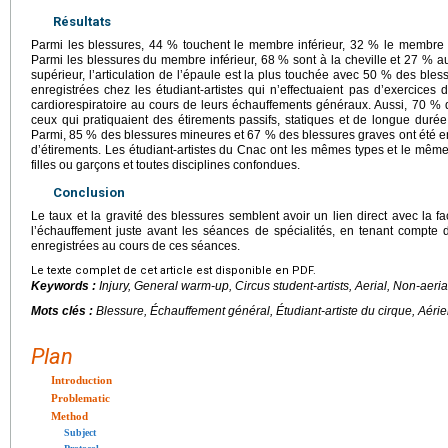
Résultats
Parmi les blessures, 44 % touchent le membre inférieur, 32 % le membre s
Parmi les blessures du membre inférieur, 68 % sont à la cheville et 27 %
supérieur, l’articulation de l’épaule est la plus touchée avec 50 % des bles
enregistrées chez les étudiant-artistes qui n’effectuaient pas d’exercices
cardiorespiratoire au cours de leurs échauffements généraux. Aussi, 70 % 
ceux qui pratiquaient des étirements passifs, statiques et de longue duré
Parmi, 85 % des blessures mineures et 67 % des blessures graves ont été en
d’étirements. Les étudiant-artistes du Cnac ont les mêmes types et le même
filles ou garçons et toutes disciplines confondues.
Conclusion
Le taux et la gravité des blessures semblent avoir un lien direct avec la fa
l’échauffement juste avant les séances de spécialités, en tenant compte d
enregistrées au cours de ces séances.
Le texte complet de cet article est disponible en PDF.
Keywords :
Injury, General warm-up, Circus student-artists, Aerial, Non-aeria
Mots clés :
Blessure, Échauffement général, Étudiant-artiste du cirque, Aéri
Plan
Introduction
Problematic
Method
Subject