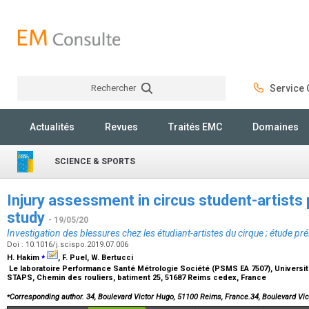
Rechercher
Service C
Rechercher
Actualités
Revues
Traités EMC
Domaines
SCIENCE & SPORTS
Injury assessment in circus student-artists 
study
- 19/05/20
Investigation des blessures chez les étudiant-artistes du cirque ; étude pré
Doi : 10.1016/j.scispo.2019.07.006
⁎
H. Hakim
, F. Puel, W. Bertucci
Le laboratoire Performance Santé Métrologie Société (PSMS EA 7507), Univer
STAPS, Chemin des rouliers, batiment 25, 51687 Reims cedex, France
⁎
Corresponding author. 34, Boulevard Victor Hugo, 51100 Reims, France.34, Boulevard 