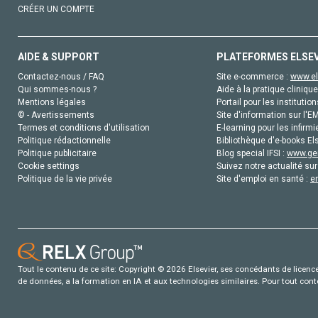
CRÉER UN COMPTE
AIDE & SUPPORT
PLATEFORMES ELSE
Contactez-nous / FAQ
Site e-commerce :
www.el
Qui sommes-nous ?
Aide à la pratique clinique
Mentions légales
Portail pour les institution
© - Avertissements
Site d'information sur l'E
Termes et conditions d'utilisation
E-learning pour les infirmi
Politique rédactionnelle
Bibliothèque d'e-books Els
Politique publicitaire
Blog special IFSI :
www.gen
Cookie settings
Suivez notre actualité sur
Politique de la vie privée
Site d'emploi en santé :
e
Tout le contenu de ce site: Copyright © 2026 Elsevier, ses concédants de licence e
de données, a la formation en IA et aux technologies similaires. Pour tout con