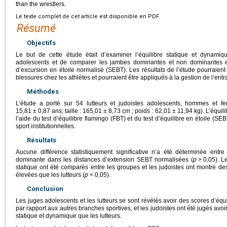
than the wrestlers.
Le texte complet de cet article est disponible en PDF.
Résumé
Objectifs
Le but de cette étude était d’examiner l’équilibre statique et dynamiq
adolescents et de comparer les jambes dominantes et non dominantes e
d’excursion en étoile normalisé (SEBT). Les résultats de l’étude pourraien
blessures chez les athlètes et pourraient être appliqués à la gestion de l’ent
Méthodes
L’étude a porté sur 54 lutteurs et judoistes adolescents, hommes et
15,81
±
0,87 ans; taille : 165,01
±
8,73
cm ; poids : 62,01
±
11,94
kg). L’équil
l’aide du test d’équilibre flamingo (FBT) et du test d’équilibre en étoile (
sport institutionnelles.
Résultats
Aucune différence statistiquement significative n’a été déterminée ent
dominante dans les distances d’extension SEBT normalisées (
p
>
0,05). L
statique ont été comparés entre les groupes et les judoistes ont montré de
élevées que les lutteurs (
p
<
0,05).
Conclusion
Les juges adolescents et les lutteurs se sont révélés avoir des scores d’équ
par rapport aux autres branches sportives, et les judoistes ont été jugés avo
statique et dynamique que les lutteurs.