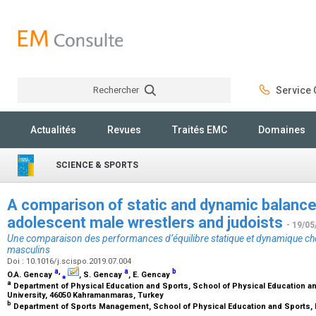
Rechercher
Service C
Rechercher
Actualités
Revues
Traités EMC
Domaines
SCIENCE & SPORTS
A comparison of static and dynamic balanc
adolescent male wrestlers and judoists
- 19/05
Une comparaison des performances d’équilibre statique et dynamique chez 
masculins
Doi : 10.1016/j.scispo.2019.07.004
a
,
a
b
O.A. Gencay
⁎
, S. Gencay
, E. Gencay
a
Department of Physical Education and Sports, School of Physical Education 
University, 46050 Kahramanmaras, Turkey
b
Department of Sports Management, School of Physical Education and Sports, M