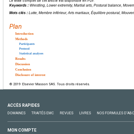
Le texte complet de cet article est disponible en PDF.
Keywords :
Wrestling, Lower extremity, Martial arts, Postural balance, Move
Mots clés :
Lutte, Membre inférieur, Arts martiaux, Équilibre postural, Mouv
Plan
Introduction
Methods
Participants
Protocol
Statistical analyses
Results
Discussion
Conclusion
Disclosure of interest
© 2019 Elsevier Masson SAS. Tous droits réservés.
ACCÈS RAPIDES
DOMAINES
TRAITÉS EMC
REVUES
LIVRES
NOS FORMULES D'AB
MON COMPTE