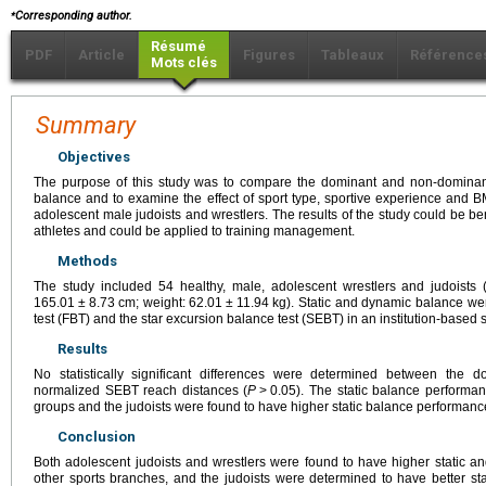
⁎
Corresponding author.
Résumé
PDF
Article
Figures
Tableaux
Référence
Mots clés
Summary
Objectives
The purpose of this study was to compare the dominant and non-dominant
balance and to examine the effect of sport type, sportive experience and B
adolescent male judoists and wrestlers. The results of the study could be bene
athletes and could be applied to training management.
Methods
The study included 54 healthy, male, adolescent wrestlers and judoists
165.01
±
8.73
cm; weight: 62.01
±
11.94
kg). Static and dynamic balance we
test (FBT) and the star excursion balance test (SEBT) in an institution-based
Results
No statistically significant differences were determined between the
normalized SEBT reach distances (
P
>
0.05). The static balance perform
groups and the judoists were found to have higher static balance performance
Conclusion
Both adolescent judoists and wrestlers were found to have higher static 
other sports branches, and the judoists were determined to have better s