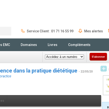
Service Client : 01 71 16 55 99
Mes alertes
Rechercher
és EMC
Domaines
Livres
Compléments
S'abonner
ience dans la pratique diététique
- 22/05/20
practice
ces
B