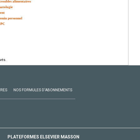
 troubles alimentaires
matologie
ient
hemin personnel
a PC
vés.
VRES
NOS FORMULES D'ABONNEMENTS
PLATEFORMES ELSEVIER MASSON