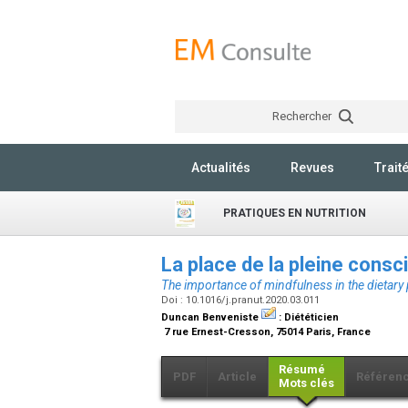
Rechercher
Actualités
Revues
Trait
PRATIQUES EN NUTRITION
La place de la pleine consc
The importance of mindfulness in the dietary 
Doi : 10.1016/j.pranut.2020.03.011
Duncan Benveniste
:
Diététicien
7 rue Ernest-Cresson, 75014 Paris, France
Résumé
PDF
Article
Référen
Mots clés