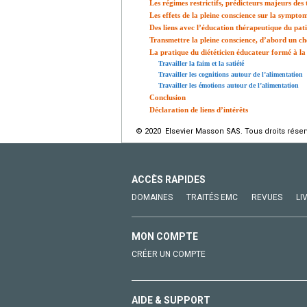
Les régimes restrictifs, prédicteurs majeurs des
Les effets de la pleine conscience sur la sympto
Des liens avec l’éducation thérapeutique du pat
Transmettre la pleine conscience, d’abord un c
La pratique du diététicien éducateur formé à l
Travailler la faim et la satiété
Travailler les cognitions autour de l’alimentation
Travailler les émotions autour de l’alimentation
Conclusion
Déclaration de liens d’intérêts
© 2020 Elsevier Masson SAS. Tous droits réser
ACCÈS RAPIDES
DOMAINES
TRAITÉS EMC
REVUES
LI
MON COMPTE
CRÉER UN COMPTE
AIDE & SUPPORT