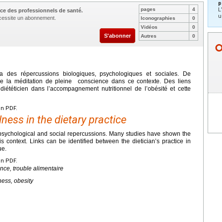
p
pages
4
L
ce des professionnels de santé.
u
nécessite un abonnement.
Iconographies
0
Vidéos
0
S'abonner
Autres
0
a des répercussions biologiques, psychologiques et sociales. De
de la méditation de pleine conscience dans ce contexte. Des liens
 diététicien dans l’accompagnement nutritionnel de l’obésité et cette
en PDF.
ess in the dietary practice
, psychological and social repercussions. Many studies have shown the
is context. Links can be identified between the dietician’s practice in
ue.
en PDF.
ence, trouble alimentaire
ness, obesity