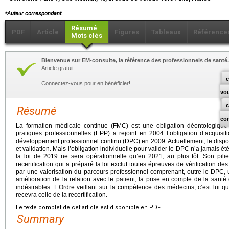
⁎
Auteur correspondant.
Résumé
PDF
Article
Figures
Tableaux
Référence
Mots clés
Bienvenue sur EM-consulte, la référence des professionnels de santé.
Article gratuit.
c
Connectez-vous pour en bénéficier!
vo
Résumé
co
La formation médicale continue (FMC) est une obligation déontologique 
pratiques professionnelles (EPP) a rejoint en 2004 l’obligation d’acquis
développement professionnel continu (DPC) en 2009. Actuellement, le disposit
et validation. Mais l’obligation individuelle pour valider le DPC n’a jamais ét
la loi de 2019 ne sera opérationnelle qu’en 2021, au plus tôt. Son pili
recertification qui a préparé la loi exclut toutes épreuves de vérification des
par une valorisation du parcours professionnel comprenant, outre le DPC, u
amélioration de la relation avec le patient, la prise en compte de la san
indésirables. L’Ordre veillant sur la compétence des médecins, c’est lui q
recevra celle de la recertification.
Le texte complet de cet article est disponible en PDF.
Summary