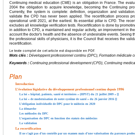
Continuing medical education (CME) is an obligation in France. The evaluat
2004 the obligation to acquire knowledge, becoming the Continuing pr
Currently, the system is complete: definition, organization and validation
validate the CPD has never been applied. The recertification process pr
operational until 2021, at the earliest. Its essential pillar is CPD. The rec
excludes all knowledge verification tests. Recertification is done by promotin
in addition to CPD, a maintained and regular activity, an improvement in the r
account the doctor's health and the absence of undesirable events. Seeing 
the professional skills of physicians, it is the Council that receives the vali
recertification.
Le texte complet de cet article est disponible en PDF.
Mots clés :
Développent professionnel continu (DPC), Formation médicale co
Keywords :
Continuing professional development (CPD), Continuing medical
Plan
Introduction
L’évolution législative du développement professionnel continu depuis 1996
La loi « hôpital, patients, santé et territoires » (HPST) du 21 juillet 2009 » [
]
La loi « de modernisation de notre système de santé » du 26 janvier 2016 [
]
L’obligation individuelle de DPC pour le médecin en 2020
La démarche
Les méthodes du DPC
L’organisation du DPC en fonction des statuts des médecins
La validation
La recertification
Il ne s’agit pas d’un contrôle par un examen mais d’une valorisation du parcours profess