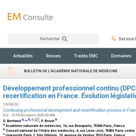
Rechercher
Service C
Rechercher
Actualités
Revues
Traités EMC
Domaines
BULLETIN DE L'ACADÉMIE NATIONALE DE MÉDECINE
Développement professionnel continu (DPC
recertification en France. Évolution législ
10/06/20
Continuing professional development and recertification process in Fran
Doi : 10.1016/j.banm.2020.04.006
a
,
⁎
,
b
,
c
b
D. Bertrand
, P. Bouet
a
Académie nationale de médecine, 16, rue Bonaparte, 75006 Paris, France
b
Conseil national de l’Ordre des médecins, 4, rue Léon-Jost, 75855 Paris cedex
c
Université Paris 7, Site Villemin, 10, avenue de Verdun 7010 Paris, France