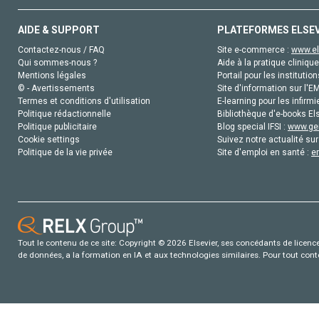
AIDE & SUPPORT
PLATEFORMES ELSE
Contactez-nous / FAQ
Site e-commerce :
www.el
Qui sommes-nous ?
Aide à la pratique clinique
Mentions légales
Portail pour les institution
© - Avertissements
Site d'information sur l'E
Termes et conditions d'utilisation
E-learning pour les infirmi
Politique rédactionnelle
Bibliothèque d'e-books Els
Politique publicitaire
Blog special IFSI :
www.gen
Cookie settings
Suivez notre actualité sur
Politique de la vie privée
Site d'emploi en santé :
e
Tout le contenu de ce site: Copyright © 2026 Elsevier, ses concédants de licence e
de données, a la formation en IA et aux technologies similaires. Pour tout con