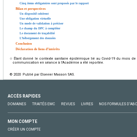
Cinq items obligatoires sont proposés par le rapport
Bilan et perspectives
Un dispositif cohérent
Une obligation virtuelle
Un mode de validation à préciser
Le champ du DPC à compléter
Le document de traçabilité
L’hébergement des données
Conclusion
Déclaration de liens d’intérêts
☆
Étant donné le contexte sanitaire épidémique lié au Covid-19 du mois de 
communication en séance à l’Académie a été reportée.
© 2020 Publié par Elsevier Masson SAS.
ACCÈS RAPIDES
DOMAINES
TRAITÉS EMC
REVUES
LIVRES
NOS FORMULES D'AB
MON COMPTE
CRÉER UN COMPTE