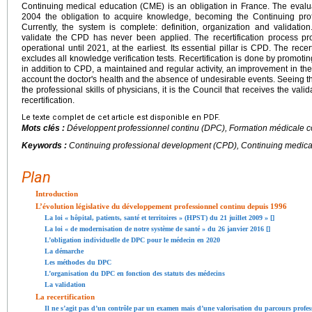
Continuing medical education (CME) is an obligation in France. The evaluat
2004 the obligation to acquire knowledge, becoming the Continuing pr
Currently, the system is complete: definition, organization and validation
validate the CPD has never been applied. The recertification process pr
operational until 2021, at the earliest. Its essential pillar is CPD. The rec
excludes all knowledge verification tests. Recertification is done by promotin
in addition to CPD, a maintained and regular activity, an improvement in the r
account the doctor's health and the absence of undesirable events. Seeing 
the professional skills of physicians, it is the Council that receives the vali
recertification.
Le texte complet de cet article est disponible en PDF.
Mots clés :
Développent professionnel continu (DPC), Formation médicale co
Keywords :
Continuing professional development (CPD), Continuing medical
Plan
Introduction
L’évolution législative du développement professionnel continu depuis 1996
La loi « hôpital, patients, santé et territoires » (HPST) du 21 juillet 2009 » [
]
La loi « de modernisation de notre système de santé » du 26 janvier 2016 [
]
L’obligation individuelle de DPC pour le médecin en 2020
La démarche
Les méthodes du DPC
L’organisation du DPC en fonction des statuts des médecins
La validation
La recertification
Il ne s’agit pas d’un contrôle par un examen mais d’une valorisation du parcours profess