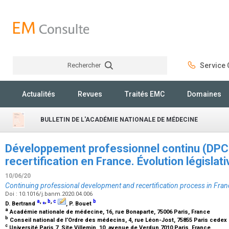
Rechercher
Service C
Rechercher
Actualités
Revues
Traités EMC
Domaines
BULLETIN DE L'ACADÉMIE NATIONALE DE MÉDECINE
Développement professionnel continu (DPC
recertification en France. Évolution législ
10/06/20
Continuing professional development and recertification process in Fran
Doi : 10.1016/j.banm.2020.04.006
a
,
⁎
,
b
,
c
b
D. Bertrand
, P. Bouet
a
Académie nationale de médecine, 16, rue Bonaparte, 75006 Paris, France
b
Conseil national de l’Ordre des médecins, 4, rue Léon-Jost, 75855 Paris cedex
c
Université Paris 7, Site Villemin, 10, avenue de Verdun 7010 Paris, France