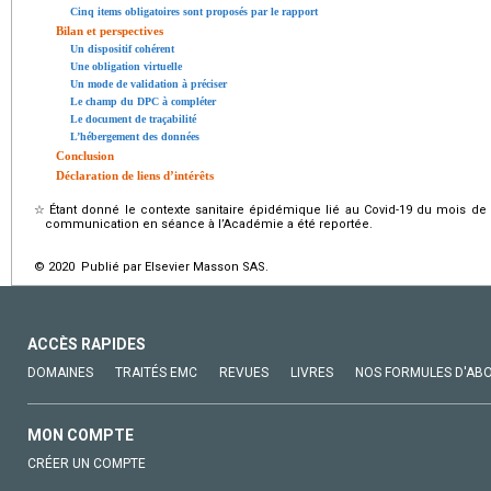
Cinq items obligatoires sont proposés par le rapport
Bilan et perspectives
Un dispositif cohérent
Une obligation virtuelle
Un mode de validation à préciser
Le champ du DPC à compléter
Le document de traçabilité
L’hébergement des données
Conclusion
Déclaration de liens d’intérêts
☆
Étant donné le contexte sanitaire épidémique lié au Covid-19 du mois de 
communication en séance à l’Académie a été reportée.
© 2020 Publié par Elsevier Masson SAS.
ACCÈS RAPIDES
DOMAINES
TRAITÉS EMC
REVUES
LIVRES
NOS FORMULES D'AB
MON COMPTE
CRÉER UN COMPTE