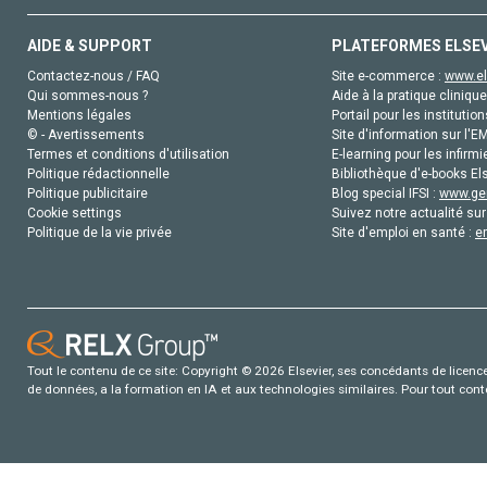
AIDE & SUPPORT
PLATEFORMES ELSE
Contactez-nous / FAQ
Site e-commerce :
www.el
Qui sommes-nous ?
Aide à la pratique clinique
Mentions légales
Portail pour les institution
© - Avertissements
Site d'information sur l'E
Termes et conditions d'utilisation
E-learning pour les infirmi
Politique rédactionnelle
Bibliothèque d'e-books Els
Politique publicitaire
Blog special IFSI :
www.gen
Cookie settings
Suivez notre actualité sur
Politique de la vie privée
Site d'emploi en santé :
e
Tout le contenu de ce site: Copyright © 2026 Elsevier, ses concédants de licence e
de données, a la formation en IA et aux technologies similaires. Pour tout con