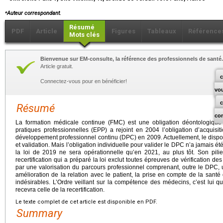
⁎
Auteur correspondant.
Résumé
PDF
Article
Figures
Tableaux
Référence
Mots clés
Bienvenue sur EM-consulte, la référence des professionnels de santé.
Article gratuit.
c
Connectez-vous pour en bénéficier!
vo
Résumé
co
La formation médicale continue (FMC) est une obligation déontologique 
pratiques professionnelles (EPP) a rejoint en 2004 l’obligation d’acquis
développement professionnel continu (DPC) en 2009. Actuellement, le disposit
et validation. Mais l’obligation individuelle pour valider le DPC n’a jamais ét
la loi de 2019 ne sera opérationnelle qu’en 2021, au plus tôt. Son pili
recertification qui a préparé la loi exclut toutes épreuves de vérification des
par une valorisation du parcours professionnel comprenant, outre le DPC, u
amélioration de la relation avec le patient, la prise en compte de la san
indésirables. L’Ordre veillant sur la compétence des médecins, c’est lui q
recevra celle de la recertification.
Le texte complet de cet article est disponible en PDF.
Summary