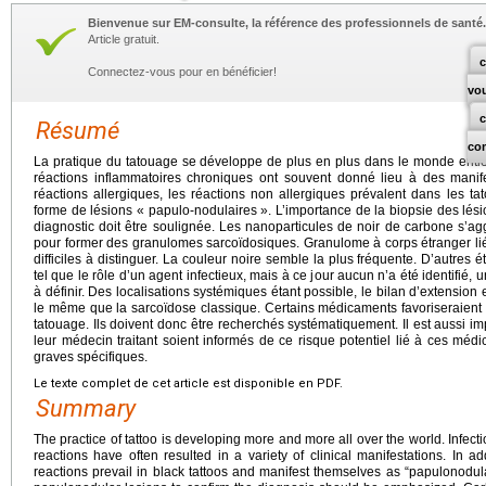
Bienvenue sur EM-consulte, la référence des professionnels de santé.
Article gratuit.
c
Connectez-vous pour en bénéficier!
vo
Résumé
co
La pratique du tatouage se développe de plus en plus dans le monde entier
réactions inflammatoires chroniques ont souvent donné lieu à des manife
réactions allergiques, les réactions non allergiques prévalent dans les ta
forme de lésions « papulo-nodulaires ». L’importance de la biopsie des lés
diagnostic doit être soulignée. Les nanoparticules de noir de carbone s’
pour former des granulomes sarcoïdosiques. Granulome à corps étranger li
difficiles à distinguer. La couleur noire semble la plus fréquente. D’autres
tel que le rôle d’un agent infectieux, mais à ce jour aucun n’a été identifié, un
à définir. Des localisations systémiques étant possible, le bilan d’extension e
le même que la sarcoïdose classique. Certains médicaments favoriseraient
tatouage. Ils doivent donc être recherchés systématiquement. Il est aussi impo
leur médecin traitant soient informés de ce risque potentiel lié à ces mé
graves spécifiques.
Le texte complet de cet article est disponible en PDF.
Summary
The practice of tattoo is developing more and more all over the world. Infec
reactions have often resulted in a variety of clinical manifestations. In add
reactions prevail in black tattoos and manifest themselves as “papulonodul