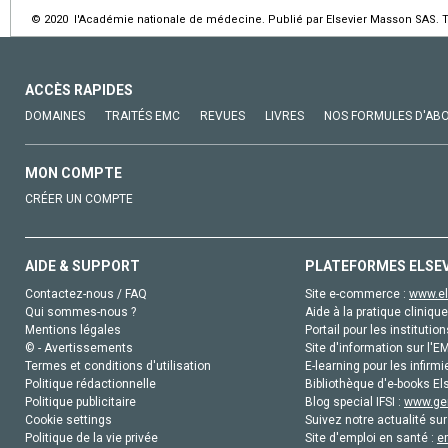
© 2020 l'Académie nationale de médecine. Publié par Elsevier Masson SAS. To
ACCÈS RAPIDES
DOMAINES
TRAITÉS EMC
REVUES
LIVRES
NOS FORMULES D'AB
MON COMPTE
CRÉER UN COMPTE
AIDE & SUPPORT
PLATEFORMES ELSE
Contactez-nous / FAQ
Site e-commerce :
www.el
Qui sommes-nous ?
Aide à la pratique clinique
Mentions légales
Portail pour les institution
© - Avertissements
Site d'information sur l'E
Termes et conditions d'utilisation
E-learning pour les infirmi
Politique rédactionnelle
Bibliothèque d'e-books Els
Politique publicitaire
Blog special IFSI :
www.gen
Cookie settings
Suivez notre actualité sur
Politique de la vie privée
Site d'emploi en santé :
e