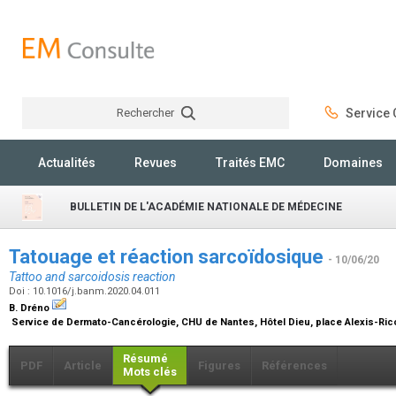
Rechercher
Service C
Rechercher
Actualités
Revues
Traités EMC
Domaines
BULLETIN DE L'ACADÉMIE NATIONALE DE MÉDECINE
Tatouage et réaction sarcoïdosique
- 10/06/20
Tattoo and sarcoidosis reaction
Doi : 10.1016/j.banm.2020.04.011
B. Dréno
Service de Dermato-Cancérologie, CHU de Nantes, Hôtel Dieu, place Alexis-Ric
Résumé
PDF
Article
Figures
Références
Mots clés