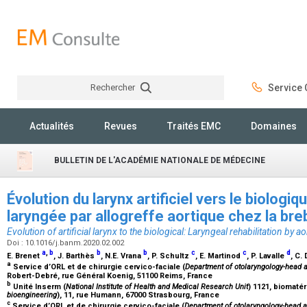
Rechercher
Service C
Rechercher
Actualités
Revues
Traités EMC
Domaines
BULLETIN DE L'ACADÉMIE NATIONALE DE MÉDECINE
Évolution du larynx artificiel vers le biologiqu
laryngée par allogreffe aortique chez la bre
Evolution of artificial larynx to the biological: Laryngeal rehabilitation by ao
Doi : 10.1016/j.banm.2020.02.002
a
,
b
b
b
c
c
d
E. Brenet
, J. Barthès
, N.E. Vrana
, P. Schultz
, E. Martinod
, P. Lavalle
, C.
a
Service d’ORL et de chirurgie cervico-faciale (
Department
of
otolaryngology-head
Robert-Debré, rue Général Koenig, 51100 Reims, France
b
Unité Inserm (
National
Institute
of
Health
and
Medical
Research
Unit
) 1121, biomatér
bioengineering
), 11, rue Humann, 67000 Strasbourg, France
c
Service d’ORL et de chirurgie cervico-faciale (
Department
of
otolaryngology-head
a