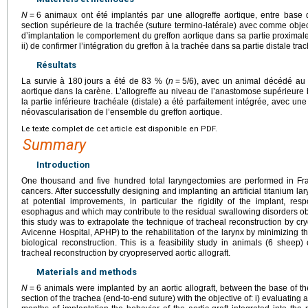
N
=
6 animaux ont été implantés par une allogreffe aortique, entre base 
section supérieure de la trachée (suture termino-latérale) avec comme objecti
d’implantation le comportement du greffon aortique dans sa partie proximale
ii) de confirmer l’intégration du greffon à la trachée dans sa partie distale tra
Résultats
La survie à 180
jours a été de 83 % (
n
=
5/6), avec un animal décédé au 
aortique dans la carène. L’allogreffe au niveau de l’anastomose supérieure 
la partie inférieure trachéale (distale) a été parfaitement intégrée, avec un
néovascularisation de l’ensemble du greffon aortique.
Le texte complet de cet article est disponible en PDF.
Summary
Introduction
One thousand and five hundred total laryngectomies are performed in Fr
cancers. After successfully designing and implanting an artificial titanium 
at potential improvements, in particular the rigidity of the implant, res
esophagus and which may contribute to the residual swallowing disorders ob
this study was to extrapolate the technique of tracheal reconstruction by cry
Avicenne Hospital, APHP) to the rehabilitation of the larynx by minimizing the
biological reconstruction. This is a feasibility study in animals (6 sheep
tracheal reconstruction by cryopreserved aortic allograft.
Materials and methods
N
=
6 animals were implanted by an aortic allograft, between the base of t
section of the trachea (end-to-end suture) with the objective of: i) evaluating af