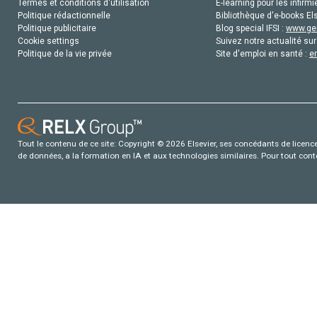
Termes et conditions d'utilisation
E-learning pour les infirmi
Politique rédactionnelle
Bibliothèque d'e-books Els
Politique publicitaire
Blog special IFSI :
www.gen
Cookie settings
Suivez notre actualité sur
Politique de la vie privée
Site d'emploi en santé :
e
Tout le contenu de ce site: Copyright © 2026 Elsevier, ses concédants de licence e
de données, a la formation en IA et aux technologies similaires. Pour tout con