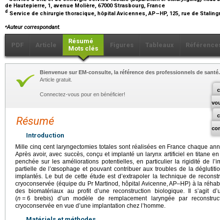
de Hautepierre, 1, avenue Molière, 67000 Strasbourg, France
d
Service de chirurgie thoracique, hôpital Avicennes, AP–HP, 125, rue de Staling
⁎
Auteur correspondant.
Résumé
PDF
Article
Figures
Tableaux
Référence
Mots clés
Bienvenue sur EM-consulte, la référence des professionnels de santé.
Article gratuit.
c
Connectez-vous pour en bénéficier!
vo
Résumé
co
Introduction
Mille cinq cent laryngectomies totales sont réalisées en France chaque a
Après avoir, avec succès, conçu et implanté un larynx artificiel en titane 
penchée sur les améliorations potentielles, en particulier la rigidité de 
partielle de l’œsophage et pouvant contribuer aux troubles de la déglutiti
implantés. Le but de cette étude est d’extrapoler la technique de reconstr
cryoconservée (équipe du Pr Martinod, hôpital Avicenne, AP–HP) à la réhabil
des biomatériaux au profit d’une reconstruction biologique. Il s’agit d’
(
n
=
6 brebis) d’un modèle de remplacement laryngée par reconstructi
cryoconservée en vue d’une implantation chez l’homme.
Matériels et méthodes