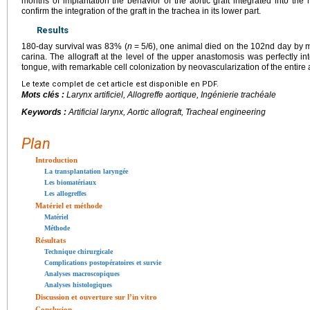
months of implantation the behavior of the aortic graft integrated into the 
confirm the integration of the graft in the trachea in its lower part.
Results
180-day survival was 83% (
n
=
5/6), one animal died on the 102nd day by mi
carina. The allograft at the level of the upper anastomosis was perfectly in
tongue, with remarkable cell colonization by neovascularization of the entire ao
Le texte complet de cet article est disponible en PDF.
Mots clés :
Larynx artificiel, Allogreffe aortique, Ingénierie trachéale
Keywords :
Artificial larynx, Aortic allograft, Tracheal engineering
Plan
Introduction
La transplantation laryngée
Les biomatériaux
Les allogreffes
Matériel et méthode
Matériel
Méthode
Résultats
Technique chirurgicale
Complications postopératoires et survie
Analyses macroscopiques
Analyses histologiques
Discussion et ouverture sur l’in vitro
Conclusion