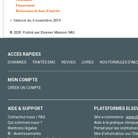
Financement
Déclaration de liens d’intérêts
☆
Séance du 5 novembre 2019.
© 2020 Publié par Elsevier Masson SAS.
ACCÈS RAPIDES
DOMAINES
TRAITÉS EMC
REVUES
LIVRES
NOS FORMULES D'AB
MON COMPTE
CRÉER UN COMPTE
AIDE & SUPPORT
PLATEFORMES ELSE
Contactez-nous / FAQ
Site e-commerce :
www.el
Qui sommes-nous ?
Aide à la pratique clinique
Mentions légales
Portail pour les institution
© - Avertissements
Site d'information sur l'E