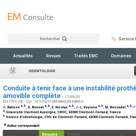
Rechercher
Service C
Rechercher
Actualités
Revues
Traités EMC
Domaines
ODONTOLOGIE
Conduite à tenir face à une instabilité proth
amovible complète
- 17/06/20
[23-770-C-10] - Doi : 10.1016/S1283-0860(20)43845-X
a
,
b
a
,
b
a
,
b
a
,
b
a
,
b
,
⁎
C. Batisse
, G. Bonnet
, E. Nicolas
, J.-L. Veyrune
, M. Bessadet
a
Université Clermont Auvergne, CROC, 63000 Clermont-Ferrand, France
b
Service d'odontologie, CHU de Clermont-Ferrand, 63000 Clermont-Ferrand, Fr
Auteur correspondant.
Résumé
Points