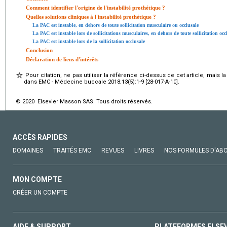
Comment identifier l'origine de l'instabilité prothétique ?
Quelles solutions cliniques à l'instabilité prothétique ?
La PAC est instable, en dehors de toute sollicitation musculaire ou occlusale
La PAC est instable lors de sollicitations musculaires, en dehors de toute sollicitation occ
La PAC est instable lors de la sollicitation occlusale
Conclusion
Déclaration de liens d'intérêts
Pour citation, ne pas utiliser la référence ci-dessus de cet article, mais l
dans EMC - Médecine buccale 2018;13(5):1-9 [28-017-A-10].
© 2020 Elsevier Masson SAS. Tous droits réservés.
ACCÈS RAPIDES
DOMAINES
TRAITÉS EMC
REVUES
LIVRES
NOS FORMULES D'AB
MON COMPTE
CRÉER UN COMPTE
AIDE & SUPPORT
PLATEFORMES ELSE