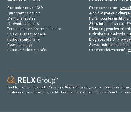
Contactez-nous / FAQ
Site e-commerce :
www.el
Qui sommes-nous ?
Aide à la pratique clinique
Mentions légales
Portail pour les institution
© - Avertissements
Site d'information sur l'E
Termes et conditions d'utilisation
E-learning pour les infirmi
Politique rédactionnelle
Bibliothèque d'e-books Els
Politique publicitaire
Blog special IFSI :
www.gen
Cookie settings
Suivez notre actualité sur
Politique de la vie privée
Site d'emploi en santé :
e
Tout le contenu de ce site: Copyright © 2026 Elsevier, ses concédants de licence e
de données, a la formation en IA et aux technologies similaires. Pour tout con