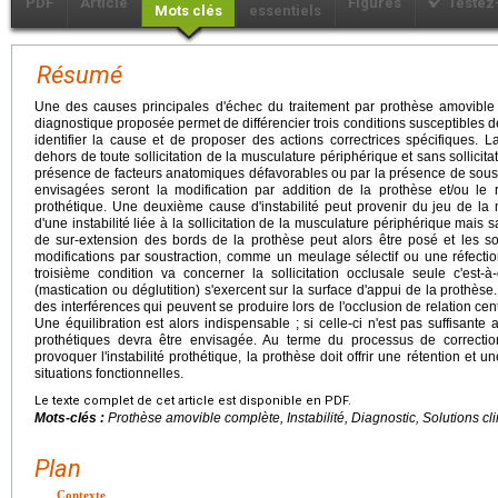
PDF
Article
Figures
Testez
Mots clés
essentiels
Résumé
Une des causes principales d'échec du traitement par prothèse amovible c
diagnostique proposée permet de différencier trois conditions susceptibles de 
identifier la cause et de proposer des actions correctrices spécifiques. L
dehors de toute sollicitation de la musculature périphérique et sans sollicita
présence de facteurs anatomiques défavorables ou par la présence de sous-
envisagées seront la modification par addition de la prothèse et/ou le
prothétique. Une deuxième cause d'instabilité peut provenir du jeu de la m
d'une instabilité liée à la sollicitation de la musculature périphérique mais s
de sur-extension des bords de la prothèse peut alors être posé et les so
modifications par soustraction, comme un meulage sélectif ou une réfecti
troisième condition va concerner la sollicitation occlusale seule c'est-à
(mastication ou déglutition) s'exercent sur la surface d'appui de la prothèse. 
des interférences qui peuvent se produire lors de l'occlusion de relation c
Une équilibration est alors indispensable ; si celle-ci n'est pas suffisante
prothétiques devra être envisagée. Au terme du processus de correction
provoquer l'instabilité prothétique, la prothèse doit offrir une rétention et un
situations fonctionnelles.
Le texte complet de cet article est disponible en PDF.
Mots-clés :
Prothèse amovible complète, Instabilité, Diagnostic, Solutions cl
Plan
Contexte