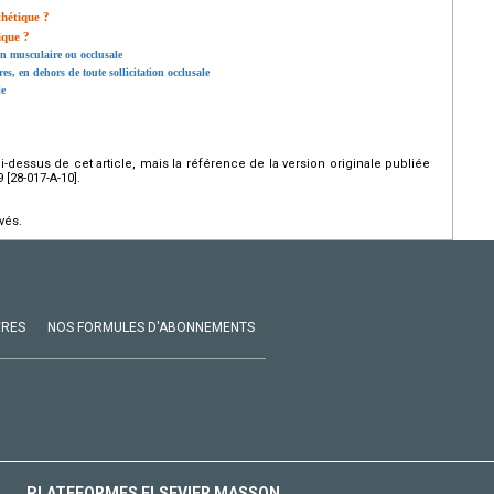
thétique ?
ique ?
ion musculaire ou occlusale
es, en dehors de toute sollicitation occlusale
le
ci-dessus de cet article, mais la référence de la version originale publiée
[28-017-A-10].
vés.
VRES
NOS FORMULES D'ABONNEMENTS
PLATEFORMES ELSEVIER MASSON