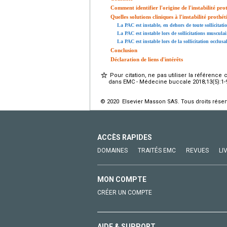
Comment identifier l'origine de l'instabilité pro
Quelles solutions cliniques à l'instabilité prothét
La PAC est instable, en dehors de toute sollicitat
La PAC est instable lors de sollicitations musculair
La PAC est instable lors de la sollicitation occlusa
Conclusion
Déclaration de liens d'intérêts
Pour citation, ne pas utiliser la référence 
dans EMC - Médecine buccale 2018;13(5):1-9 
© 2020 Elsevier Masson SAS. Tous droits réser
ACCÈS RAPIDES
DOMAINES
TRAITÉS EMC
REVUES
LI
MON COMPTE
CRÉER UN COMPTE
AIDE & SUPPORT