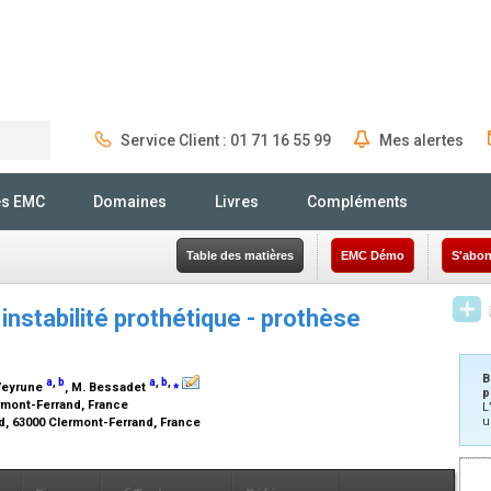
Service Client : 01 71 16 55 99
Mes alertes
Rechercher
és EMC
Domaines
Livres
Compléments
Table des matières
EMC Démo
S'abon
instabilité prothétique - prothèse
B
a
,
b
a
,
b
,
⁎
 Veyrune
, M. Bessadet
p
rmont-Ferrand, France
L
u
d, 63000 Clermont-Ferrand, France