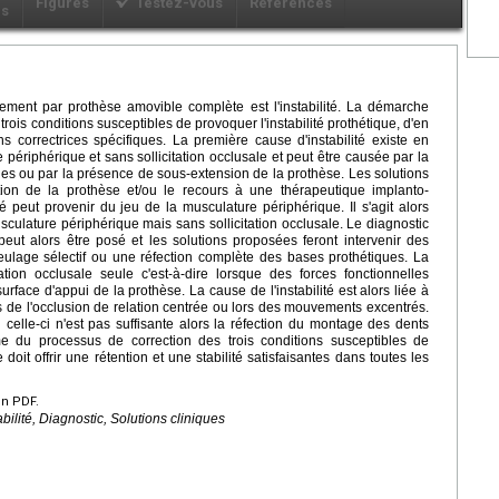
Figures
Testez-vous
Références
ls
ement par prothèse amovible complète est l'instabilité. La démarche
rois conditions susceptibles de provoquer l'instabilité prothétique, d'en
ns correctrices spécifiques. La première cause d'instabilité existe en
e périphérique et sans sollicitation occlusale et peut être causée par la
s ou par la présence de sous-extension de la prothèse. Les solutions
tion de la prothèse et/ou le recours à une thérapeutique implanto-
é peut provenir du jeu de la musculature périphérique. Il s'agit alors
 musculature périphérique mais sans sollicitation occlusale. Le diagnostic
eut alors être posé et les solutions proposées feront intervenir des
ulage sélectif ou une réfection complète des bases prothétiques. La
ation occlusale seule c'est-à-dire lorsque des forces fonctionnelles
surface d'appui de la prothèse. La cause de l'instabilité est alors liée à
s de l'occlusion de relation centrée ou lors des mouvements excentrés.
i celle-ci n'est pas suffisante alors la réfection du montage des dents
e du processus de correction des trois conditions susceptibles de
 doit offrir une rétention et une stabilité satisfaisantes dans toutes les
en PDF.
ilité, Diagnostic, Solutions cliniques