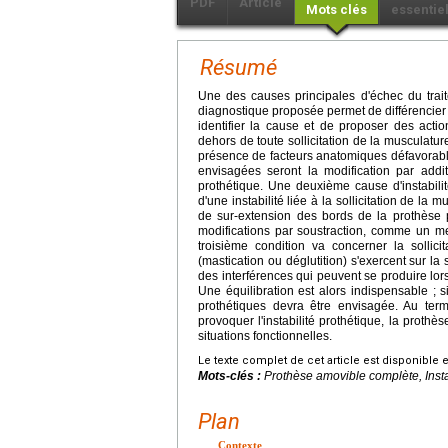
PDF
Article
Mots clés
essentie
Résumé
Une des causes principales d'échec du trait
diagnostique proposée permet de différencier t
identifier la cause et de proposer des actio
dehors de toute sollicitation de la musculatur
présence de facteurs anatomiques défavorable
envisagées seront la modification par addi
prothétique. Une deuxième cause d'instabilit
d'une instabilité liée à la sollicitation de la
de sur-extension des bords de la prothèse p
modifications par soustraction, comme un me
troisième condition va concerner la sollicit
(mastication ou déglutition) s'exercent sur la 
des interférences qui peuvent se produire lor
Une équilibration est alors indispensable ; s
prothétiques devra être envisagée. Au term
provoquer l'instabilité prothétique, la prothèse
situations fonctionnelles.
Le texte complet de cet article est disponible 
Mots-clés :
Prothèse amovible complète, Instab
Plan
Contexte