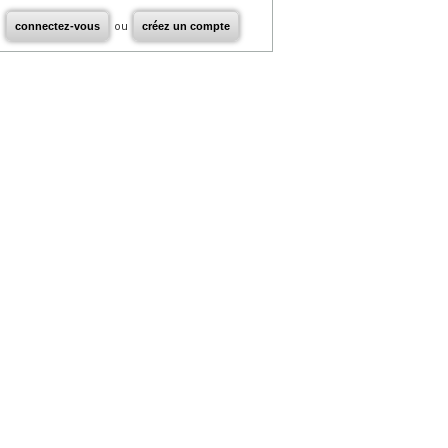
connectez-vous
ou
créez un compte