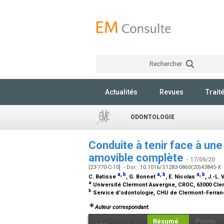
Rechercher
Actualités
Revues
Trait
ODONTOLOGIE
Conduite à tenir face à une 
amovible complète
- 17/06/20
[23-770-C-10] - Doi : 10.1016/S1283-0860(20)43845-X
a
,
b
a
,
b
a
,
b
C. Batisse
, G. Bonnet
, E. Nicolas
, J.-L.
a
Université Clermont Auvergne, CROC, 63000 Cle
b
Service d'odontologie, CHU de Clermont-Ferran
Auteur correspondant.
Résumé
Points