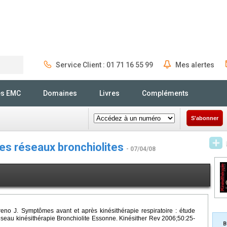
Service Client : 01 71 16 55 99
Mes alertes
Rechercher
és EMC
Domaines
Livres
Compléments
S'abonner
les réseaux bronchiolites
- 07/04/08
no J. Symptômes avant et après kinésithérapie respiratoire : étude
seau kinésithérapie Bronchiolite Essonne. Kinésither Rev 2006;50:25-
B