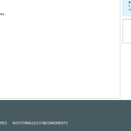
p
L
u
vés.
VRES
NOS FORMULES D'ABONNEMENTS