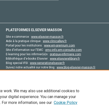
PLATEFORMES ELSEVIER MASSON
Site e-commerce :
www.elsevier-masson.fr
Aide à la pratique clinique :
www.clinicalkey.fr
Portail pour les institutions :
www.em-premium.com
Site d'information sur l'EMC :
emc-info.em-consulte.com
E-learning pour les infirmier(e)s :
pratique-infirmiere.com
Bibliothèque d'e-books Elsevier :
www.elsevierelibrary.fr
Blog special IFSI :
www.generationelsevier.fr
Suivez notre actualité sur notre blog :
www.blog-elsevier-masson.fr
Site d'emploi en santé :
emploisante.com
te work. We may also use additional cookies to
 your digital experience. You can manage your
. For more information, see our
Cookie Policy
vier, ses concédants de licence et ses contributeurs. Tout les droits sont réservés, y 
ogies similaires. Pour tout contenu en libre accès, les conditions de licence Creati