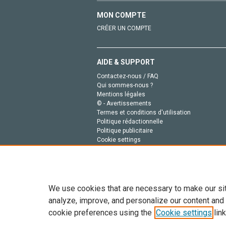
MON COMPTE
CRÉER UN COMPTE
AIDE & SUPPORT
Contactez-nous / FAQ
Qui sommes-nous ?
Mentions légales
© - Avertissements
Termes et conditions d'utilisation
Politique rédactionnelle
Politique publicitaire
Cookie settings
Politique de la vie privée
We use cookies that are necessary to make our si
analyze, improve, and personalize our content and
cookie preferences using the
Cookie settings
link
Tout le contenu de ce site: Copyright © 2026 Else
de données, a la formation en IA et aux technol