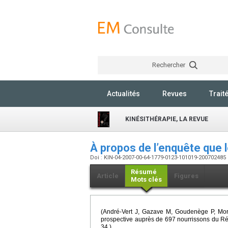
Rechercher
Actualités
Revues
Trait
KINÉSITHÉRAPIE, LA REVUE
À propos de l’enquête que 
Doi : KIN-04-2007-00-64-1779-0123-101019-200702485
Résumé
Article
Figures
Mots clés
(André-Vert J, Gazave M, Goudenège P, More
prospective auprès de 697 nourrissons du Ré
34.)