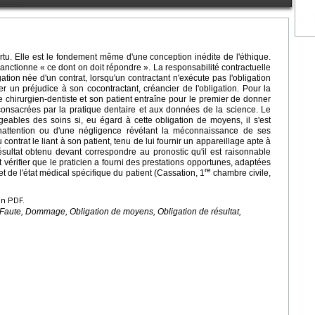
rtu. Elle est le fondement même d'une conception inédite de l'éthique.
anctionne « ce dont on doit répondre ». La responsabilité contractuelle
igation née d'un contrat, lorsqu'un contractant n'exécute pas l'obligation
er un préjudice à son cocontractant, créancier de l'obligation. Pour la
le chirurgien-dentiste et son patient entraîne pour le premier de donner
onsacrées par la pratique dentaire et aux données de la science. Le
eables des soins si, eu égard à cette obligation de moyens, il s'est
nattention ou d'une négligence révélant la méconnaissance de ses
 contrat le liant à son patient, tenu de lui fournir un appareillage apte à
résultat obtenu devant correspondre au pronostic qu'il est raisonnable
t vérifier que le praticien a fourni des prestations opportunes, adaptées
re
et de l'état médical spécifique du patient (Cassation, 1
chambre civile,
en PDF.
 Faute, Dommage, Obligation de moyens, Obligation de résultat,