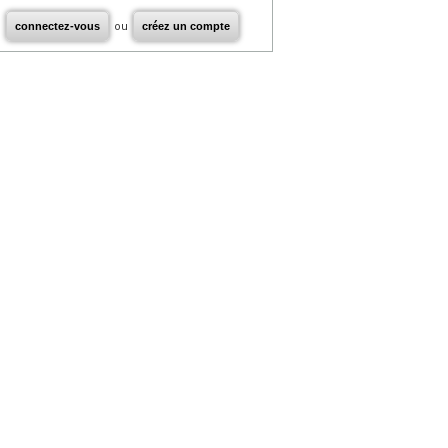
connectez-vous
ou
créez un compte