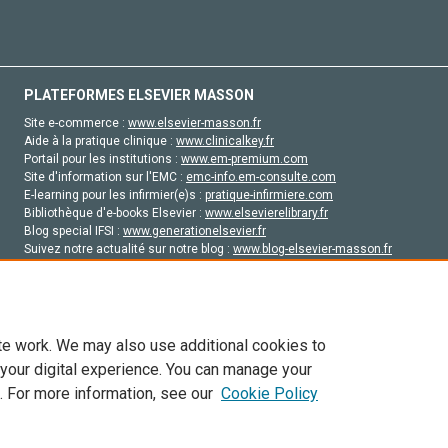
PLATEFORMES ELSEVIER MASSON
Site e-commerce :
www.elsevier-masson.fr
Aide à la pratique clinique :
www.clinicalkey.fr
Portail pour les institutions :
www.em-premium.com
Site d'information sur l'EMC :
emc-info.em-consulte.com
E-learning pour les infirmier(e)s :
pratique-infirmiere.com
Bibliothèque d'e-books Elsevier :
www.elsevierelibrary.fr
Blog special IFSI :
www.generationelsevier.fr
Suivez notre actualité sur notre blog :
www.blog-elsevier-masson.fr
Site d'emploi en santé :
emploisante.com
te work. We may also use additional cookies to
 your digital experience. You can manage your
. For more information, see our
Cookie Policy
vier, ses concédants de licence et ses contributeurs. Tout les droits sont réservés, y 
ogies similaires. Pour tout contenu en libre accès, les conditions de licence Creati