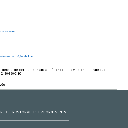
s répressives
onformes aux règles de l'art
ci-dessus de cet article, mais la référence de la version originale publiée
 [28-968-C-10].
vés.
VRES
NOS FORMULES D'ABONNEMENTS