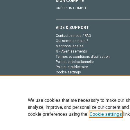
MON COMPTE
CRÉER UN COMPTE
AIDE & SUPPORT
Contactez-nous / FAQ
Qui sommes-nous ?
Mentions légales
© - Avertissements
Termes et conditions d'utilisation
Politique rédactionnelle
Politique publicitaire
Cookie settings
Politique de la vie privée
We use cookies that are necessary to make our si
analyze, improve, and personalize our content and
cookie preferences using the
Cookie settings
link
Tout le contenu de ce site: Copyright © 2026 Else
de données, a la formation en IA et aux technol