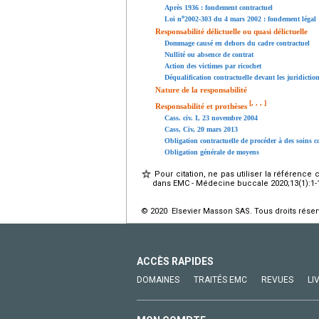
Après 1936 : fondement contractuel
o
Loi n
2002-303 du 4 mars 2002 : fondement légal
Responsabilité délictuelle ou quasi délictuelle
Dommage causé en dehors du cadre contractuel
Nullité ou absence de contrat
Action des victimes par ricochet
Déqualification contractuelle devant les juridiction
Nature de la responsabilité
[
,
,
,
]
Responsabilité et prothèses
Cass. civ. I, 23 novembre 2004
Cass, Civ, 20 mars 2013
Obligation contractuelle de procéder à des soins c
Obligation générale de moyens
Pour citation, ne pas utiliser la référence 
dans EMC - Médecine buccale 2020;13(1):1-12
© 2020 Elsevier Masson SAS. Tous droits réser
ACCÈS RAPIDES
DOMAINES
TRAITÉS EMC
REVUES
LI