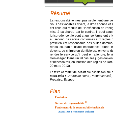
Résumé
La responsabilité n'est pas seulement une ve
Sous des vocables divers, le droit énonce et s
est celle qui résulte de l'inexécution de l'obl
mise à sa charge par le contrat, il peut caus
jurisprudence : le contrat qui se forme entre 
au second des soins conformes aux règles c
praticien est responsable des suites dommag
rendu coupable d'une imprudence, d'une i
devoirs. Le chirurgien-dentiste est, en vertu du
rendre le service qu'il peut en attendre, le 
d'envisager. Dans un tel cas, les juges doiven
et nécessaires, en fonction des règles de l'art 
20 mars 2013).
Le texte complet de cet article est disponible 
Mots-clés :
Contrat de soins, Responsabilité,
Prothèse, Éthique
Plan
Évolution
[
]
Notion de responsabilité
Fondement de la responsabilité médicale
Avant 1936 : fondement délictuel