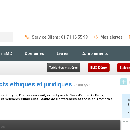
Service Client : 01 71 16 55 99
Mes alertes
Rechercher
és EMC
Domaines
Livres
Compléments
Table des matières
EMC Démo
S'abon
ects éthiques et juridiques
- 19/07/20
 en éthique, Docteur en droit, expert près la Cour d'appel de Paris
,
vé et sciences criminelles, Maître de Conférences associé en droit privé
B
p
L
u
ces