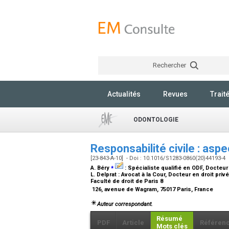
Rechercher
Actualités
Revues
Trait
ODONTOLOGIE
Responsabilité civile : asp
[23-843-A-10] - Doi : 10.1016/S1283-0860(20)44193-4
⁎
A. Béry
:
Spécialiste qualifié en ODF, Docteur
L. Delprat :
Avocat à la Cour, Docteur en droit pri
Faculté de droit de Paris 8
126, avenue de Wagram, 75017 Paris, France
Auteur correspondant.
Résumé
PDF
Article
Référen
Mots clés