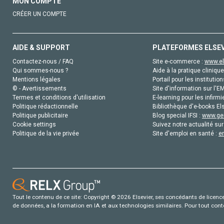
MON COMPTE
CRÉER UN COMPTE
AIDE & SUPPORT
PLATEFORMES ELSE
Contactez-nous / FAQ
Site e-commerce :
www.el
Qui sommes-nous ?
Aide à la pratique clinique
Mentions légales
Portail pour les institution
© - Avertissements
Site d'information sur l'E
Termes et conditions d'utilisation
E-learning pour les infirmi
Politique rédactionnelle
Bibliothèque d'e-books Els
Politique publicitaire
Blog special IFSI :
www.gen
Cookie settings
Suivez notre actualité sur
Politique de la vie privée
Site d'emploi en santé :
e
Tout le contenu de ce site: Copyright © 2026 Elsevier, ses concédants de licence e
de données, a la formation en IA et aux technologies similaires. Pour tout con