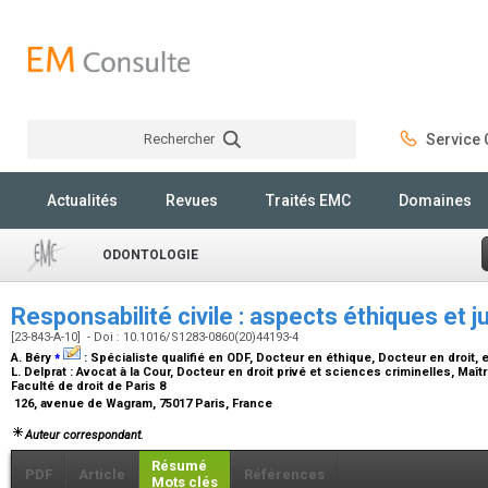
Rechercher
Service C
Rechercher
Actualités
Revues
Traités EMC
Domaines
ODONTOLOGIE
Responsabilité civile : aspects éthiques et j
[23-843-A-10] - Doi : 10.1016/S1283-0860(20)44193-4
⁎
A. Béry
:
Spécialiste qualifié en ODF, Docteur en éthique, Docteur en droit, 
L. Delprat :
Avocat à la Cour, Docteur en droit privé et sciences criminelles, Maî
Faculté de droit de Paris 8
126, avenue de Wagram, 75017 Paris, France
Auteur correspondant.
Résumé
PDF
Article
Références
Mots clés