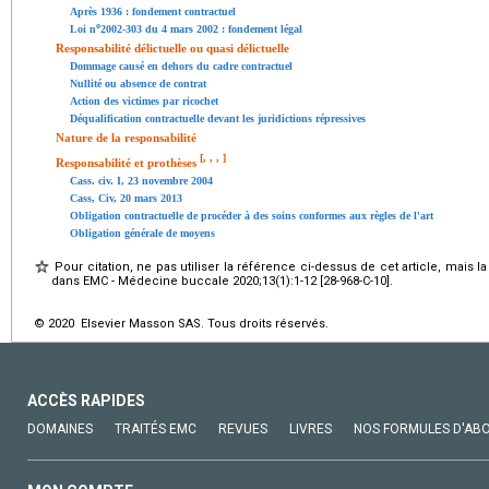
Après 1936 : fondement contractuel
o
Loi n
2002-303 du 4 mars 2002 : fondement légal
Responsabilité délictuelle ou quasi délictuelle
Dommage causé en dehors du cadre contractuel
Nullité ou absence de contrat
Action des victimes par ricochet
Déqualification contractuelle devant les juridictions répressives
Nature de la responsabilité
[
,
,
,
]
Responsabilité et prothèses
Cass. civ. I, 23 novembre 2004
Cass, Civ, 20 mars 2013
Obligation contractuelle de procéder à des soins conformes aux règles de l'art
Obligation générale de moyens
Pour citation, ne pas utiliser la référence ci-dessus de cet article, mais l
dans EMC - Médecine buccale 2020;13(1):1-12 [28-968-C-10].
© 2020 Elsevier Masson SAS. Tous droits réservés.
ACCÈS RAPIDES
DOMAINES
TRAITÉS EMC
REVUES
LIVRES
NOS FORMULES D'AB