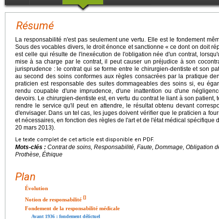
Résumé
La responsabilité n'est pas seulement une vertu. Elle est le fondement mêm
Sous des vocables divers, le droit énonce et sanctionne « ce dont on doit ré
est celle qui résulte de l'inexécution de l'obligation née d'un contrat, lorsqu
mise à sa charge par le contrat, il peut causer un préjudice à son cocontrac
jurisprudence : le contrat qui se forme entre le chirurgien-dentiste et son p
au second des soins conformes aux règles consacrées par la pratique den
praticien est responsable des suites dommageables des soins si, eu égard
rendu coupable d'une imprudence, d'une inattention ou d'une négligen
devoirs. Le chirurgien-dentiste est, en vertu du contrat le liant à son patient,
rendre le service qu'il peut en attendre, le résultat obtenu devant corresp
d'envisager. Dans un tel cas, les juges doivent vérifier que le praticien a fo
et nécessaires, en fonction des règles de l'art et de l'état médical spécifique 
20 mars 2013).
Le texte complet de cet article est disponible en PDF.
Mots-clés :
Contrat de soins, Responsabilité, Faute, Dommage, Obligation de
Prothèse, Éthique
Plan
Évolution
[
]
Notion de responsabilité
Fondement de la responsabilité médicale
Avant 1936 : fondement délictuel