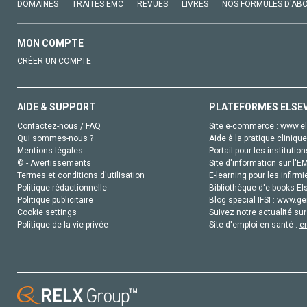
DOMAINES
TRAITÉS EMC
REVUES
LIVRES
NOS FORMULES D'AB
MON COMPTE
CRÉER UN COMPTE
AIDE & SUPPORT
PLATEFORMES ELSE
Contactez-nous / FAQ
Site e-commerce :
www.el
Qui sommes-nous ?
Aide à la pratique clinique
Mentions légales
Portail pour les institution
© - Avertissements
Site d'information sur l'E
Termes et conditions d'utilisation
E-learning pour les infirmi
Politique rédactionnelle
Bibliothèque d'e-books Els
Politique publicitaire
Blog special IFSI :
www.gen
Cookie settings
Suivez notre actualité sur
Politique de la vie privée
Site d'emploi en santé :
e