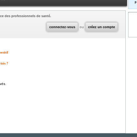
p
ce des professionnels de santé.
connectez-vous
ou
créez un compte
ositif
ités ?
vés.