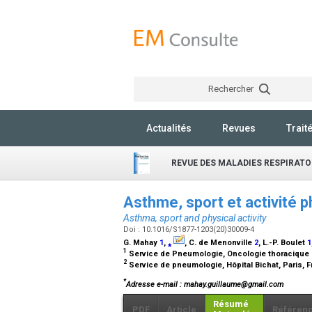
Rechercher
Actualités
Revues
Trait
REVUE DES MALADIES RESPIRATO
Asthme, sport et activité 
Asthma, sport and physical activity
Doi : 10.1016/S1877-1203(20)30009-4
G. Mahay
1
,
⁎
, C. de Menonville
2
, L.-P. Boulet
1
1
Service de Pneumologie, Oncologie thoracique e
2
Service de pneumologie, Hôpital Bichat, Paris, 
*
Adresse e-mail
: mahay.guillaume@gmail.com
Résumé
PDF
Article
Référen