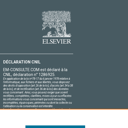
DÉCLARATION CNIL
EM-CONSULTE.COM est déclaré à la
CNIL, déclaration n° 1286925.
En application de la loi nº78-17 du 6 janvier 1978 relative à
l'informatique, aux fichiers et aux libertés, vous disposez
des droits d'opposition (art.26 de la loi), d'accès (art.34 à 38
de la loi), et de rectification (art.36 de la loi) des données
vous concernant. Ainsi, vous pouvez exiger que soient
rectifiées, complétées, clarifiées, mises à jour ou effacées
les informations vous concernant qui sont inexactes,
incomplètes, équivoques, périmées ou dont la collecte ou
l'utilisation ou la conservation est interdite.
Les informations personnelles concernant les visiteurs de
notre site, y compris leur identité, sont confidentielles.
Le responsable du site s'engage sur l'honneur à respecter
les conditions légales de confidentialité applicables en
France et à ne pas divulguer ces informations à des tiers.