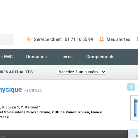
Service Client : 01 71 16 55 99
Mes alertes
Rechercher
és EMC
Domaines
Livres
Compléments
IRES ACTUALITÉS
physique
- 22/07/20
, B. Louzir
1
, Y. Martinat
1
t Soins intensifs respiratoire, CHU de Rouen, Rouen, France
France
B
ces