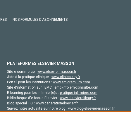
VRES
NOS FORMULES D'ABONNEMENTS
PLATEFORMES ELSEVIER MASSON
Site e-commerce :
www.elsevier-masson.fr
Aide à la pratique clinique :
www.clinicalkey.fr
Portail pour les institutions :
www.em-premium.com
Site d'information sur l'EMC :
emc-info.em-consulte.com
E-learning pour les infirmier(e)s :
pratique-infirmiere.com
Bibliothèque d'e-books Elsevier :
www.elsevierelibrary.fr
Blog special IFSI :
www.generationelsevier.fr
Suivez notre actualité sur notre blog :
www.blog-elsevier-masson.fr
Site d'emploi en santé :
emploisante.com