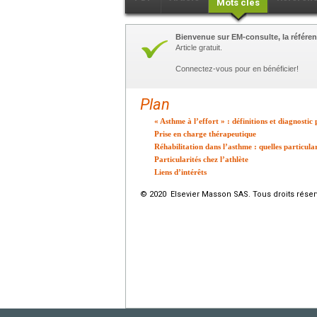
Mots clés
Bienvenue sur EM-consulte, la référen
Article gratuit.
Connectez-vous pour en bénéficier!
Plan
« Asthme à l’effort » : définitions et diagnostic p
Prise en charge thérapeutique
Réhabilitation dans l’asthme : quelles particular
Particularités chez l’athlète
Liens d’intérêts
© 2020 Elsevier Masson SAS. Tous droits réser