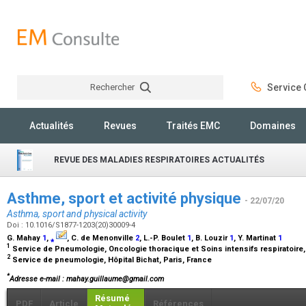
Rechercher
Service C
Rechercher
Actualités
Revues
Traités EMC
Domaines
REVUE DES MALADIES RESPIRATOIRES ACTUALITÉS
Asthme, sport et activité physique
- 22/07/20
Asthma, sport and physical activity
Doi : 10.1016/S1877-1203(20)30009-4
G. Mahay
1
,
⁎
, C. de Menonville
2
, L.-P. Boulet
1
, B. Louzir
1
, Y. Martinat
1
1
Service de Pneumologie, Oncologie thoracique et Soins intensifs respiratoir
2
Service de pneumologie, Hôpital Bichat, Paris, France
*
Adresse e-mail
: mahay.guillaume@gmail.com
Résumé
PDF
Article
Références