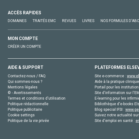
ACCÈS RAPIDES
DOMAINES
TRAITÉS EMC
REVUES
LIVRES
NOS FORMULES D'AB
MON COMPTE
CRÉER UN COMPTE
AIDE & SUPPORT
PLATEFORMES ELSE
Contactez-nous / FAQ
Site e-commerce :
www.el
Qui sommes-nous ?
Aide à la pratique clinique
Mentions légales
Portail pour les institution
© - Avertissements
Site d'information sur l'E
Termes et conditions d'utilisation
E-learning pour les infirmi
Politique rédactionnelle
Bibliothèque d'e-books Els
Politique publicitaire
Blog special IFSI :
www.gen
Cookie settings
Suivez notre actualité sur
Politique de la vie privée
Site d'emploi en santé :
e