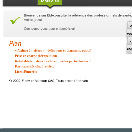
Mots clés
Bienvenue sur EM-consulte, la référence des professionnels de santé.
Article gratuit.
c
Connectez-vous pour en bénéficier!
vo
Plan
co
« Asthme à l’effort » : définitions et diagnostic positif
Prise en charge thérapeutique
Réhabilitation dans l’asthme : quelles particularités ?
Particularités chez l’athlète
Liens d’intérêts
© 2020 Elsevier Masson SAS. Tous droits réservés.