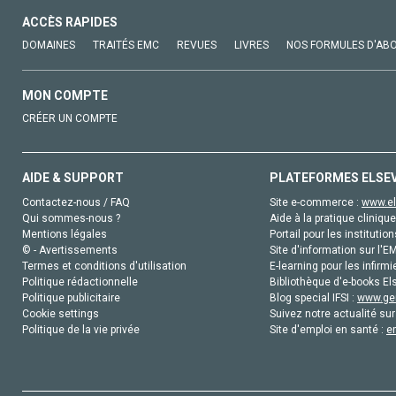
ACCÈS RAPIDES
DOMAINES
TRAITÉS EMC
REVUES
LIVRES
NOS FORMULES D'AB
MON COMPTE
CRÉER UN COMPTE
AIDE & SUPPORT
PLATEFORMES ELSE
Contactez-nous / FAQ
Site e-commerce :
www.el
Qui sommes-nous ?
Aide à la pratique clinique
Mentions légales
Portail pour les institution
© - Avertissements
Site d'information sur l'E
Termes et conditions d'utilisation
E-learning pour les infirmi
Politique rédactionnelle
Bibliothèque d'e-books Els
Politique publicitaire
Blog special IFSI :
www.gen
Cookie settings
Suivez notre actualité sur
Politique de la vie privée
Site d'emploi en santé :
e