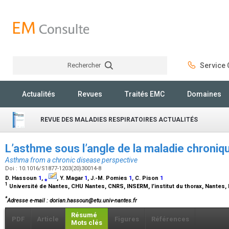
Rechercher
Service C
Rechercher
Actualités
Revues
Traités EMC
Domaines
REVUE DES MALADIES RESPIRATOIRES ACTUALITÉS
L’asthme sous l’angle de la maladie chroni
Asthma from a chronic disease perspective
Doi : 10.1016/S1877-1203(20)30014-8
D. Hassoun
1
,
⁎
, Y. Magar
1
, J.-M. Pomies
1
, C. Pison
1
1
Université de Nantes, CHU Nantes, CNRS, INSERM, l’institut du thorax, Nantes,
*
Adresse e-mail
: dorian.hassoun@etu.univ-nantes.fr
Résumé
PDF
Article
Figures
Références
Mots clés