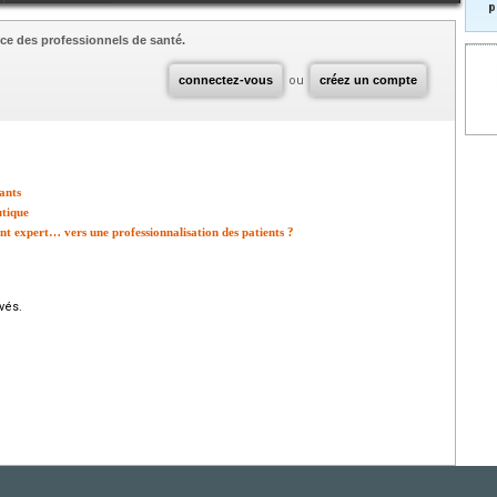
p
ce des professionnels de santé.
connectez-vous
ou
créez un compte
ants
utique
ent expert… vers une professionnalisation des patients ?
vés.