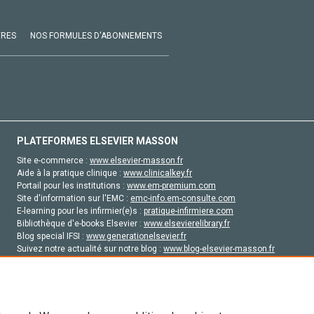
VRES
NOS FORMULES D'ABONNEMENTS
PLATEFORMES ELSEVIER MASSON
Site e-commerce :
www.elsevier-masson.fr
Aide à la pratique clinique :
www.clinicalkey.fr
Portail pour les institutions :
www.em-premium.com
Site d'information sur l'EMC :
emc-info.em-consulte.com
E-learning pour les infirmier(e)s :
pratique-infirmiere.com
Bibliothèque d'e-books Elsevier :
www.elsevierelibrary.fr
Blog special IFSI :
www.generationelsevier.fr
Suivez notre actualité sur notre blog :
www.blog-elsevier-masson.fr
Site d'emploi en santé :
emploisante.com