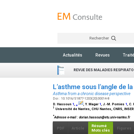
Rechercher
Actualités
Revues
Trait
REVUE DES MALADIES RESPIRATO
L’asthme sous l’angle de l
Asthma from a chronic disease perspective
Doi : 10.1016/S1877-1203(20)30014-8
D. Hassoun
1
,
⁎
, Y. Magar
1
, J.-M. Pomies
1
, C.
1
Université de Nantes, CHU Nantes, CNRS, INSERM,
*
Adresse e-mail
: dorian.hassoun@etu.univ-nantes.fr
Résumé
PDF
Article
Figures
Mots clés