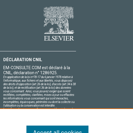
DÉCLARATION CNIL
EM-CONSULTE.COM est déclaré à la
CNIL, déclaration n° 1286925.
En application de la loi nº78-17 du 6 janvier 1978 relative à
l'informatique, aux fichiers et aux libertés, vous disposez
des droits d'opposition (art.26 de la loi), d'accès (art.34 à 38
de la loi), et de rectification (art.36 de la loi) des données
vous concernant. Ainsi, vous pouvez exiger que soient
rectifiées, complétées, clarifiées, mises à jour ou effacées
les informations vous concernant qui sont inexactes,
incomplètes, équivoques, périmées ou dont la collecte ou
l'utilisation ou la conservation est interdite.
Les informations personnelles concernant les visiteurs de
notre site, y compris leur identité, sont confidentielles.
Le responsable du site s'engage sur l'honneur à respecter
les conditions légales de confidentialité applicables en
France et à ne pas divulguer ces informations à des tiers.
Accept all cookies