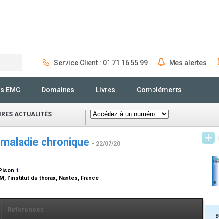
Service Client : 01 71 16 55 99
Mes alertes
Rechercher
és EMC
Domaines
Livres
Compléments
IRES ACTUALITÉS
a maladie chronique
- 22/07/20
 Pison
1
 l’institut du thorax, Nantes, France
Références
B