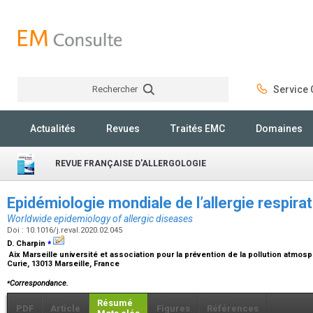
Rechercher
Service C
Rechercher
Actualités
Revues
Traités EMC
Domaines
REVUE FRANÇAISE D'ALLERGOLOGIE
Epidémiologie mondiale de l’allergie respira
Worldwide epidemiology of allergic diseases
Doi : 10.1016/j.reval.2020.02.045
⁎
D. Charpin
Aix Marseille université et association pour la prévention de la pollution atmosp
Curie, 13013 Marseille, France
⁎
Correspondance.
Résumé
PDF
Article
Figures
Références