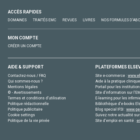
ACCÈS RAPIDES
DOMAINES
TRAITÉS EMC
REVUES
LIVRES
NOS FORMULES D'AB
MON COMPTE
CRÉER UN COMPTE
AIDE & SUPPORT
PLATEFORMES ELSE
Contactez-nous / FAQ
Site e-commerce :
www.el
Qui sommes-nous ?
Aide à la pratique clinique
Mentions légales
Portail pour les institution
© - Avertissements
Site d'information sur l'E
Termes et conditions d'utilisation
E-learning pour les infirmi
Politique rédactionnelle
Bibliothèque d'e-books Els
Politique publicitaire
Blog special IFSI :
www.gen
Cookie settings
Suivez notre actualité sur
Politique de la vie privée
Site d'emploi en santé :
e