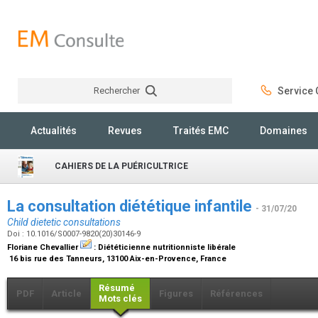
Rechercher
Service C
Rechercher
Actualités
Revues
Traités EMC
Domaines
CAHIERS DE LA PUÉRICULTRICE
La consultation diététique infantile
- 31/07/20
Child dietetic consultations
Doi : 10.1016/S0007-9820(20)30146-9
Floriane Chevallier
:
Diététicienne nutritionniste libérale
16 bis rue des Tanneurs, 13100 Aix-en-Provence, France
Résumé
PDF
Article
Figures
Références
Mots clés