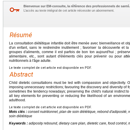
Bienvenue sur EM-consulte, la référence des professionnels de santé.
L’accès au texte intégral de cet article nécessite un abonnement.
Résumé
La consultation diététique infantile doit être menée avec bienveillance et obj
d'un enfant, sans le restreindre inutilement ; favoriser la découverte et la
groupes d'aliments, comme il est parfois de bon ton aujourd'hui ; préserve
alimentaire, etc., sont autant d'éléments clés pour prévenir ou pour att
nutritionnels à l'âge adulte.
Le texte complet de cet article est disponible en PDF.
Abstract
Child dietetic consultations must be led with compassion and objectivity. O
imposing unnecessary restrictions; favouring the discovery and diversity of f
sometimes the tendency nowadays; preserving the child's natural instinct to r
all key elements for preventing or reducing the likelihood of an environmen
adulthood.
Le texte complet de cet article est disponible en PDF.
Mots clés :
conseil nutritionnel, plan de soin diététique, rebond d'adiposité,
soin diététique
Keywords :
adiposity rebound, dietary care plan, dietetic care, food control,