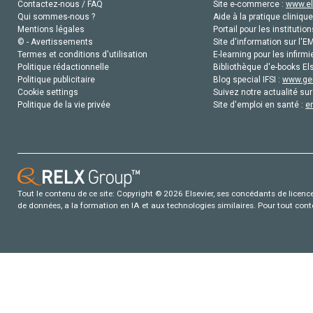
Contactez-nous / FAQ
Site e-commerce :
www.el
Qui sommes-nous ?
Aide à la pratique clinique
Mentions légales
Portail pour les institution
© - Avertissements
Site d'information sur l'E
Termes et conditions d'utilisation
E-learning pour les infirmi
Politique rédactionnelle
Bibliothèque d'e-books Els
Politique publicitaire
Blog special IFSI :
www.gen
Cookie settings
Suivez notre actualité sur
Politique de la vie privée
Site d'emploi en santé :
e
Tout le contenu de ce site: Copyright © 2026 Elsevier, ses concédants de licence e
de données, a la formation en IA et aux technologies similaires. Pour tout con