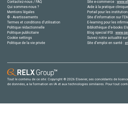
Contactez-nous / FAQ
Site e-commerce :
www.el
Qui sommes-nous ?
Aide à la pratique clinique
Mentions légales
Portail pour les institution
© - Avertissements
Site d'information sur l'E
Termes et conditions d'utilisation
E-learning pour les infirmi
Politique rédactionnelle
Bibliothèque d'e-books Els
Politique publicitaire
Blog special IFSI :
www.gen
Cookie settings
Suivez notre actualité sur
Politique de la vie privée
Site d'emploi en santé :
e
Tout le contenu de ce site: Copyright © 2026 Elsevier, ses concédants de licence e
de données, a la formation en IA et aux technologies similaires. Pour tout con