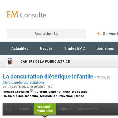
Rechercher
Service C
Rechercher
Actualités
Revues
Traités EMC
Domaines
CAHIERS DE LA PUÉRICULTRICE
La consultation diététique infantile
- 31/07/20
Child dietetic consultations
Doi : 10.1016/S0007-9820(20)30146-9
Floriane Chevallier
:
Diététicienne nutritionniste libérale
16 bis rue des Tanneurs, 13100 Aix-en-Provence, France
Résumé
PDF
Article
Figures
Références
Mots clés