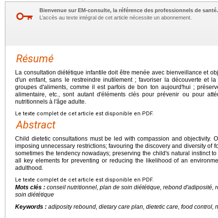
Bienvenue sur EM-consulte, la référence des professionnels de santé.
L’accès au texte intégral de cet article nécessite un abonnement.
Résumé
La consultation diététique infantile doit être menée avec bienveillance et obj
d'un enfant, sans le restreindre inutilement ; favoriser la découverte et la
groupes d'aliments, comme il est parfois de bon ton aujourd'hui ; préserve
alimentaire, etc., sont autant d'éléments clés pour prévenir ou pour att
nutritionnels à l'âge adulte.
Le texte complet de cet article est disponible en PDF.
Abstract
Child dietetic consultations must be led with compassion and objectivity. O
imposing unnecessary restrictions; favouring the discovery and diversity of f
sometimes the tendency nowadays; preserving the child's natural instinct to r
all key elements for preventing or reducing the likelihood of an environmen
adulthood.
Le texte complet de cet article est disponible en PDF.
Mots clés :
conseil nutritionnel, plan de soin diététique, rebond d'adiposité,
soin diététique
Keywords :
adiposity rebound, dietary care plan, dietetic care, food control,