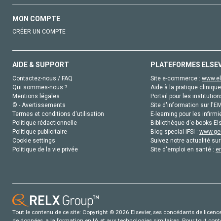
MON COMPTE
CRÉER UN COMPTE
AIDE & SUPPORT
PLATEFORMES ELSE
Contactez-nous / FAQ
Site e-commerce :
www.el
Qui sommes-nous ?
Aide à la pratique clinique
Mentions légales
Portail pour les institution
© - Avertissements
Site d'information sur l'E
Termes et conditions d'utilisation
E-learning pour les infirmi
Politique rédactionnelle
Bibliothèque d'e-books Els
Politique publicitaire
Blog special IFSI :
www.gen
Cookie settings
Suivez notre actualité sur
Politique de la vie privée
Site d'emploi en santé :
e
Tout le contenu de ce site: Copyright © 2026 Elsevier, ses concédants de licence e
de données, a la formation en IA et aux technologies similaires. Pour tout con