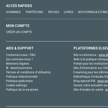
ACCÈS RAPIDES
DOMAINES
TRAITÉS EMC
REVUES
LIVRES
NOS FORMULES D'AB
MON COMPTE
CRÉER UN COMPTE
AIDE & SUPPORT
PLATEFORMES ELSE
Contactez-nous / FAQ
Site e-commerce :
www.el
Qui sommes-nous ?
Aide à la pratique clinique
Mentions légales
Portail pour les institution
© - Avertissements
Site d'information sur l'E
Termes et conditions d'utilisation
E-learning pour les infirmi
Politique rédactionnelle
Bibliothèque d'e-books Els
Politique publicitaire
Blog special IFSI :
www.gen
Cookie settings
Suivez notre actualité sur
Politique de la vie privée
Site d'emploi en santé :
e