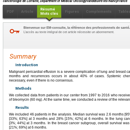
cancérologie de Lorraine, Department of Medical OncologyVandœuvre-lès-NancyFrance
Résumé
PDF
Article
Figures
Compléments
Table
Mots clés
Bienvenue sur EM-consulte, la référence des professionnels de santé.
L’accès au texte intégral de cet article nécessite un abonnement.
Summary
Introduction
Malignant pericardial effusion is a severe complication of lung and breast c
months and recurrences occurs in about 40% of cases. Systemic chem
necessary, even if there is no consensus.
Methods
We collected data from patients in our center from 1997 to 2016 who received a
of bleomycin (60
mg). At the same time, we conducted a review of the relevant 
Results
We included 46 patients in the analysis. Median survival was 2.6 months [95%
[33%; 63%] at 3 months and 28% [15%; 42%] at 6 months. In the lung can
[3%; 44%] at 3 months. In the breast cancer subgroup, overall survival 
[21%; 69%] at 6 months.