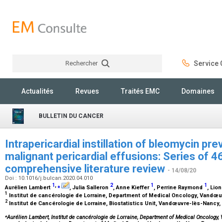
Rechercher
Service C
Rechercher
Actualités
Revues
Traités EMC
Domaines
BULLETIN DU CANCER
Intrapericardial instillation of bleomycin pr
malignant pericardial effusions: Series of 
comprehensive literature review
- 14/08/20
Doi : 10.1016/j.bulcan.2020.04.010
1
,
⁎
2
1
1
Aurélien Lambert
, Julia Salleron
, Anne Kieffer
, Perrine Raymond
, Lio
1
Institut de cancérologie de Lorraine, Department of Medical Oncology, Vandœ
2
Institut de Cancérologie de Lorraine, Biostatistics Unit, Vandœuvre-lès-Nancy
⁎
Aurélien Lambert, Institut de cancérologie de Lorraine, Department of Medical Oncology,