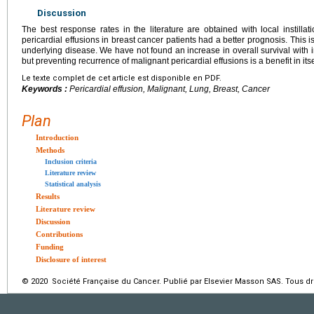
Discussion
The best response rates in the literature are obtained with local instillat
pericardial effusions in breast cancer patients had a better prognosis. This is
underlying disease. We have not found an increase in overall survival with i
but preventing recurrence of malignant pericardial effusions is a benefit in its
Le texte complet de cet article est disponible en PDF.
Keywords :
Pericardial effusion, Malignant, Lung, Breast, Cancer
Plan
Introduction
Methods
Inclusion criteria
Literature review
Statistical analysis
Results
Literature review
Discussion
Contributions
Funding
Disclosure of interest
© 2020 Société Française du Cancer. Publié par Elsevier Masson SAS. Tous dro