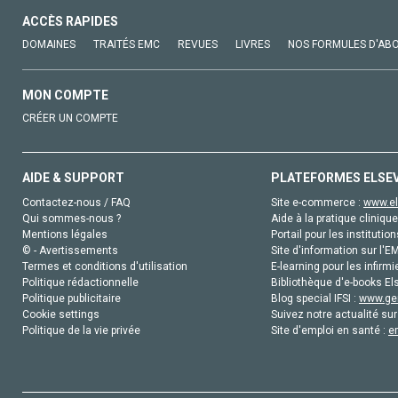
ACCÈS RAPIDES
DOMAINES
TRAITÉS EMC
REVUES
LIVRES
NOS FORMULES D'AB
MON COMPTE
CRÉER UN COMPTE
AIDE & SUPPORT
PLATEFORMES ELSE
Contactez-nous / FAQ
Site e-commerce :
www.el
Qui sommes-nous ?
Aide à la pratique clinique
Mentions légales
Portail pour les institution
© - Avertissements
Site d'information sur l'E
Termes et conditions d'utilisation
E-learning pour les infirmi
Politique rédactionnelle
Bibliothèque d'e-books Els
Politique publicitaire
Blog special IFSI :
www.gen
Cookie settings
Suivez notre actualité sur
Politique de la vie privée
Site d'emploi en santé :
e