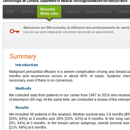
cancérologie de Lorraine, Department of Medical OncologyVandœuvre-lès-NancyFrance
Résumé
PDF
Article
Figures
Compléments
Table
Mots clés
Bienvenue sur EM-consulte, la référence des professionnels de santé.
L’accès au texte intégral de cet article nécessite un abonnement.
Summary
Introduction
Malignant pericardial effusion is a severe complication of lung and breast c
months and recurrences occurs in about 40% of cases. Systemic chem
necessary, even if there is no consensus.
Methods
We collected data from patients in our center from 1997 to 2016 who received a
of bleomycin (60
mg). At the same time, we conducted a review of the relevant 
Results
We included 46 patients in the analysis. Median survival was 2.6 months [95%
[33%; 63%] at 3 months and 28% [15%; 42%] at 6 months. In the lung can
[3%; 44%] at 3 months. In the breast cancer subgroup, overall survival 
[21%; 69%] at 6 months.