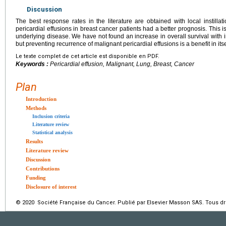
Discussion
The best response rates in the literature are obtained with local instillat
pericardial effusions in breast cancer patients had a better prognosis. This is
underlying disease. We have not found an increase in overall survival with i
but preventing recurrence of malignant pericardial effusions is a benefit in its
Le texte complet de cet article est disponible en PDF.
Keywords :
Pericardial effusion, Malignant, Lung, Breast, Cancer
Plan
Introduction
Methods
Inclusion criteria
Literature review
Statistical analysis
Results
Literature review
Discussion
Contributions
Funding
Disclosure of interest
© 2020 Société Française du Cancer. Publié par Elsevier Masson SAS. Tous dro