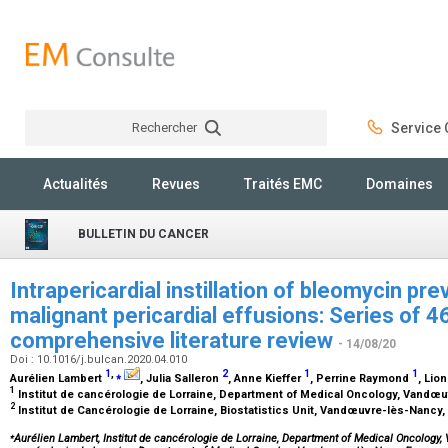
Rechercher
Service C
Rechercher
Actualités
Revues
Traités EMC
Domaines
BULLETIN DU CANCER
Intrapericardial instillation of bleomycin pr
malignant pericardial effusions: Series of 
comprehensive literature review
- 14/08/20
Doi : 10.1016/j.bulcan.2020.04.010
1
,
⁎
2
1
1
Aurélien Lambert
, Julia Salleron
, Anne Kieffer
, Perrine Raymond
, Lio
1
Institut de cancérologie de Lorraine, Department of Medical Oncology, Vandœ
2
Institut de Cancérologie de Lorraine, Biostatistics Unit, Vandœuvre-lès-Nancy
⁎
Aurélien Lambert, Institut de cancérologie de Lorraine, Department of Medical Oncology,