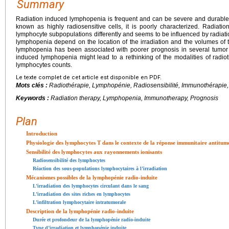
Summary
Radiation induced lymphopenia is frequent and can be severe and durabl
known as highly radiosensitive cells, it is poorly characterized. Radiat
lymphocyte subpopulations differently and seems to be influenced by radiati
lymphopenia depend on the location of the irradiation and the volumes of t
lymphopenia has been associated with poorer prognosis in several tumor
induced lymphopenia might lead to a rethinking of the modalities of radi
lymphocytes counts.
Le texte complet de cet article est disponible en PDF.
Mots clés :
Radiothérapie, Lymphopénie, Radiosensibilité, Immunothérapie,
Keywords :
Radiation therapy, Lymphopenia, Immunotherapy, Prognosis
Plan
Introduction
Physiologie des lymphocytes T dans le contexte de la réponse immunitaire antitum
Sensibilité des lymphocytes aux rayonnements ionisants
Radiosensibilité des lymphocytes
Réaction des sous-populations lymphocytaires à l’irradiation
Mécanismes possibles de la lymphopénie radio-induite
L’irradiation des lymphocytes circulant dans le sang
L’irradiation des sites riches en lymphocytes
L’infiltration lymphocytaire intratumorale
Description de la lymphopénie radio-induite
Durée et profondeur de la lymphopénie radio-induite
Type d’irradiation et lymphopénie induite