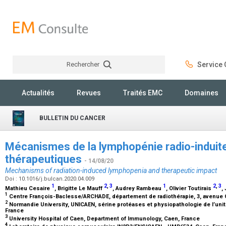
Rechercher
Service C
Rechercher
Actualités
Revues
Traités EMC
Domaines
BULLETIN DU CANCER
Mécanismes de la lymphopénie radio-induite
thérapeutiques
- 14/08/20
Mechanisms of radiation-induced lymphopenia and therapeutic impact
Doi : 10.1016/j.bulcan.2020.04.009
1
2
,
3
1
2
,
3
Mathieu Cesaire
, Brigitte Le Mauff
, Audrey Rambeau
, Olivier Toutirais
,
1
Centre François-Baclesse/ARCHADE, département de radiothérapie, 3, avenue G
2
Normandie University, UNICAEN, sérine protéases et physiopathologie de l’unit
France
3
University Hospital of Caen, Department of Immunology, Caen, France
4