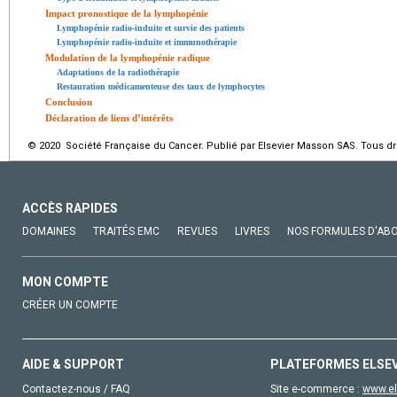
Impact pronostique de la lymphopénie
Lymphopénie radio-induite et survie des patients
Lymphopénie radio-induite et immunothérapie
Modulation de la lymphopénie radique
Adaptations de la radiothérapie
Restauration médicamenteuse des taux de lymphocytes
Conclusion
Déclaration de liens d’intérêts
© 2020 Société Française du Cancer. Publié par Elsevier Masson SAS. Tous dro
ACCÈS RAPIDES
DOMAINES
TRAITÉS EMC
REVUES
LIVRES
NOS FORMULES D'AB
MON COMPTE
CRÉER UN COMPTE
AIDE & SUPPORT
PLATEFORMES ELSE
Contactez-nous / FAQ
Site e-commerce :
www.el