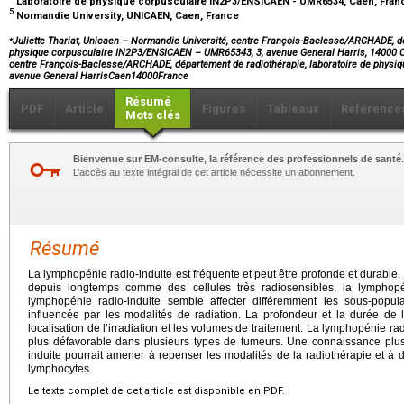
Laboratoire de physique corpusculaire IN2P3/ENSICAEN - UMR6534, Caen, Fra
5
Normandie University, UNICAEN, Caen, France
⁎
Juliette Thariat, Unicaen – Normandie Université, centre François-Baclesse/ARCHADE, dé
physique corpusculaire IN2P3/ENSICAEN – UMR65343, 3, avenue General Harris, 14000 C
centre François-Baclesse/ARCHADE, département de radiothérapie, laboratoire de phy
avenue General HarrisCaen14000France
Résumé
PDF
Article
Figures
Tableaux
Référence
Mots clés
Bienvenue sur EM-consulte, la référence des professionnels de santé.
L’accès au texte intégral de cet article nécessite un abonnement.
Résumé
La lymphopénie radio-induite est fréquente et peut être profonde et durable
depuis longtemps comme des cellules très radiosensibles, la lymphopé
lymphopénie radio-induite semble affecter différemment les sous-popu
influencée par les modalités de radiation. La profondeur et la durée de 
localisation de l’irradiation et les volumes de traitement. La lymphopénie ra
plus défavorable dans plusieurs types de tumeurs. Une connaissance plu
induite pourrait amener à repenser les modalités de la radiothérapie et à 
lymphocytes.
Le texte complet de cet article est disponible en PDF.