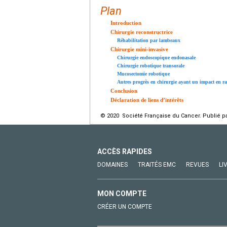
Plan
Introduction
Chirurgie reconstructrice
Réhabilitation par lambeaux
Chirurgie mini-invasive
Chirurgie endoscopique endonasale
Chirurgie robotique transorale
Mucosectomie robotique
Autres progrès en chirurgie ayant un impact en r
Conclusion
Déclaration de liens d’intérêts
© 2020 Société Française du Cancer. Publié pa
ACCÈS RAPIDES
DOMAINES
TRAITÉS EMC
REVUES
LI
MON COMPTE
CRÉER UN COMPTE