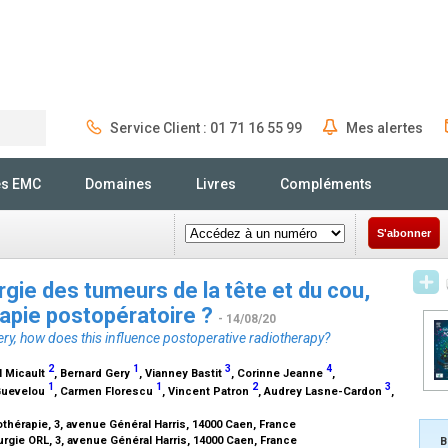
Service Client : 01 71 16 55 99
Mes alertes
Rechercher
és EMC
Domaines
Livres
Compléments
S'abonner
rgie des tumeurs de la tête et du cou,
rapie postopératoire ?
- 14/08/20
ry, how does this influence postoperative radiotherapy?
2
1
3
4
 Micault
, Bernard Gery
, Vianney Bastit
, Corinne Jeanne
,
1
1
2
3
 Guevelou
, Carmen Florescu
, Vincent Patron
, Audrey Lasne-Cardon
,
hérapie, 3, avenue Général Harris, 14000 Caen, France
rgie ORL, 3, avenue Général Harris, 14000 Caen, France
B