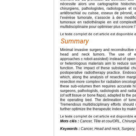
nécessite alors une cartographie histochiru
chirurgiens, pathologistes, radiologues et 
antébrachial ou cuisse, osseux de péroné, et
l’exérèse tumorale, s’associe à des modific
tumoraux en radiothérapie en est complexif
multidisciplinaire pour optimiser plus encore 
Le texte complet de cet article est disponible 
Summary
Minimal invasive surgery and reconstructive
head and neck tumors. The use of endo
approaches
±
robot-assisted) instead of open
or heterologous materials aim to reduce surg
function. The impact of these substantial c
postoperative radiotherapy practice. Endos
which, along the analysis of resection margin
resection more complex for radiation oncologi
these sub-volumes then requires accurate hi
surgeons, pathologists, radiologists and radia
(of soft tissue or bone flaps), adapted to the 
the operating bed. The delineation of tu
Tremendous multidisciplinary efforts should 
further optimize the therapeutic index by makin
Le texte complet de cet article est disponible 
Mots clés :
Cancer, Tête et cou/ORL, Chirurgi
Keywords :
Cancer, Head and neck, Surgery, 