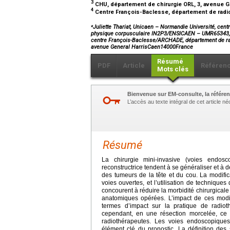
3
CHU, département de chirurgie ORL, 3, avenue Gé
4
Centre François-Baclesse, département de radiol
⁎
Juliette Thariat, Unicaen – Normandie Université, cen
physique corpusculaire IN2P3/ENSICAEN – UMR65343, 3
centre François-Baclesse/ARCHADE, département de ra
avenue General HarrisCaen14000France
Résumé
PDF
Article
Référen
Mots clés
Bienvenue sur EM-consulte, la référen
L’accès au texte intégral de cet article 
Résumé
La chirurgie mini-invasive (voies endosco
reconstructrice tendent à se généraliser et à 
des tumeurs de la tête et du cou. La modific
voies ouvertes, et l’utilisation de technique
concourent à réduire la morbidité chirurgicale
anatomiques opérées. L’impact de ces modif
termes d’impact sur la pratique de radiot
cependant, en une résection morcelée, ce q
radiothérapeutes. Les voies endoscopiques
élément clé du pronostic. La définition de