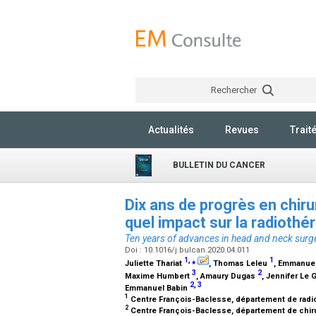
Rechercher
Actualités
Revues
Trait
BULLETIN DU CANCER
Dix ans de progrès en chiru
quel impact sur la radiothé
Ten years of advances in head and neck surge
Doi : 10.1016/j.bulcan.2020.04.011
1
,
⁎
1
Juliette Thariat
, Thomas Leleu
, Emmanuel
3
2
Maxime Humbert
, Amaury Dugas
, Jennifer Le
2
,
3
Emmanuel Babin
1
Centre François-Baclesse, département de radiot
2
Centre François-Baclesse, département de chiru