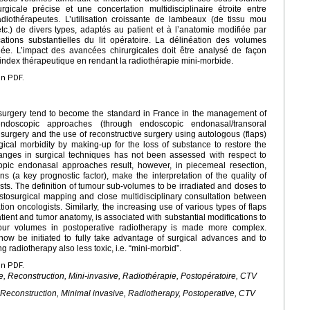
rgicale précise et une concertation multidisciplinaire étroite entre
radiothérapeutes. L’utilisation croissante de lambeaux (de tissu mou
c.) de divers types, adaptés au patient et à l’anatomie modifiée par
ations substantielles du lit opératoire. La délinéation des volumes
iée. L’impact des avancées chirurgicales doit être analysé de façon
l’index thérapeutique en rendant la radiothérapie mini-morbide.
en PDF.
 surgery tend to become the standard in France in the management of
scopic approaches (through endoscopic endonasal/transoral
 surgery and the use of reconstructive surgery using autologous (flaps)
ical morbidity by making-up for the loss of substance to restore the
hanges in surgical techniques has not been assessed with respect to
copic endonasal approaches result, however, in piecemeal resection,
s (a key prognostic factor), make the interpretation of the quality of
sts. The definition of tumour sub-volumes to be irradiated and doses to
stosurgical mapping and close multidisciplinary consultation between
tion oncologists. Similarly, the increasing use of various types of flaps
patient and tumor anatomy, is associated with substantial modifications to
mour volumes in postoperative radiotherapy is made more complex.
now be initiated to fully take advantage of surgical advances and to
g radiotherapy also less toxic, i.e. “mini-morbid”.
en PDF.
e, Reconstruction, Mini-invasive, Radiothérapie, Postopératoire, CTV
Reconstruction, Minimal invasive, Radiotherapy, Postoperative, CTV