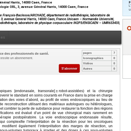
p
néral Harris, 14000 Caen, France
L
ogie ORL, 3, avenue Général Harris, 14000 Caen, France
u
tre François-Baclesse/ARCHADE, département de radiothérapie, laboratoire de
, avenue General Harris, 14000 Caen, France.Unicaen – Normandie Université,
diothérapie, laboratoire de physique corpusculaire IN2P3/ENSICAEN – UMR653433,
ces
pages
7
ce des professionnels de santé.
nécessite un abonnement.
Iconographies
0
Vidéos
0
S'abonner
Autres
0
piques [endonasale, transorale]
±
robot-assistées) et la chirurgie
devenir le standard en soins courants en France dans la prise en charge
ation des voies d’abord, au profit de voies endoscopiques au lieu de
s de reconstruction utilisant des matériaux autologues ou hétérologues,
 et combler la perte de substance pour restaurer la fonction des régions
ications est évalué d’un point de vue chirurgical mais rarement en
hérapie postopératoire. La voie endoscopique endonasale résulte,
ui complexifie l’interprétation de la résection pour les oncologues
 modifient également l’interprétation des marges de résection, un
s sous-volumes tumoraux à irradier et des doses à ces sous-volumes