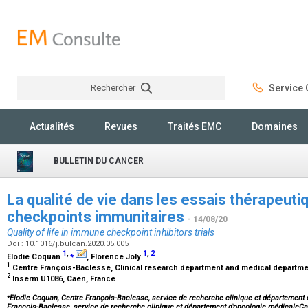
Rechercher
Service C
Rechercher
Actualités
Revues
Traités EMC
Domaines
BULLETIN DU CANCER
La qualité de vie dans les essais thérapeutiq
checkpoints immunitaires
- 14/08/20
Quality of life in immune checkpoint inhibitors trials
Doi : 10.1016/j.bulcan.2020.05.005
1
,
⁎
1
,
2
Elodie Coquan
, Florence Joly
1
Centre François-Baclesse, Clinical research department and medical departme
2
Inserm U1086, Caen, France
⁎
Elodie Coquan, Centre François-Baclesse, service de recherche clinique et département
François-Baclesse, service de recherche clinique et département d’oncologie médicale