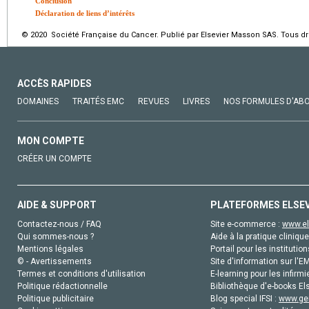
Conclusion
Déclaration de liens d’intérêts
© 2020 Société Française du Cancer. Publié par Elsevier Masson SAS. Tous dro
ACCÈS RAPIDES
DOMAINES
TRAITÉS EMC
REVUES
LIVRES
NOS FORMULES D'AB
MON COMPTE
CRÉER UN COMPTE
AIDE & SUPPORT
PLATEFORMES ELSE
Contactez-nous / FAQ
Site e-commerce :
www.el
Qui sommes-nous ?
Aide à la pratique clinique
Mentions légales
Portail pour les institution
© - Avertissements
Site d'information sur l'E
Termes et conditions d'utilisation
E-learning pour les infirmi
Politique rédactionnelle
Bibliothèque d'e-books Els
Politique publicitaire
Blog special IFSI :
www.gen