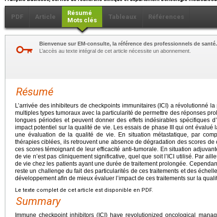
Résumé
PDF
Article
Tableaux
Références
Mots clés
Bienvenue sur EM-consulte, la référence des professionnels de santé.
L’accès au texte intégral de cet article nécessite un abonnement.
Résumé
L’arrivée des inhibiteurs de checkpoints immunitaires (ICI) a révolutionné l
multiples types tumoraux avec la particularité de permettre des réponses prol
longues périodes et peuvent donner des effets indésirables spécifiques d
impact potentiel sur la qualité de vie. Les essais de phase III qui ont évalué l
une évaluation de la qualité de vie. En situation métastatique, par com
thérapies ciblées, ils retrouvent une absence de dégradation des scores de q
ces scores témoignant de leur efficacité anti-tumorale. En situation adjuvant
de vie n’est pas cliniquement significative, quel que soit l’ICI utilisé. Par aille
de vie chez les patients ayant une durée de traitement prolongée. Cependant,
reste un challenge du fait des particularités de ces traitements et des éche
développement afin de mieux évaluer l’impact de ces traitements sur la qualit
Le texte complet de cet article est disponible en PDF.
Summary
Immune checkpoint inhibitors (ICI) have revolutionized oncological manag