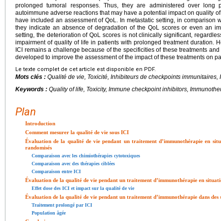
prolonged tumoral responses. Thus, they are administered over long p
autoimmune adverse reactions that may have a potential impact on quality of lif
have included an assessment of QoL. In metastatic setting, in comparison w
they indicate an absence of degradation of the QoL scores or even an im
setting, the deterioration of QoL scores is not clinically significant, regardles
impairment of quality of life in patients with prolonged treatment duratio
ICI remains a challenge because of the specificities of these treatments a
developed to improve the assessment of the impact of these treatments on pa
Le texte complet de cet article est disponible en PDF.
Mots clés :
Qualité de vie, Toxicité, Inhibiteurs de checkpoints immunitaires
Keywords :
Quality of life, Toxicity, Immune checkpoint inhibitors, Immunoth
Plan
Introduction
Comment mesurer la qualité de vie sous ICI
Évaluation de la qualité de vie pendant un traitement d’immunothérapie en situ
randomisés
Comparaison avec les chimiothérapies cytotoxiques
Comparaison avec des thérapies ciblées
Comparaison entre ICI
Évaluation de la qualité de vie pendant un traitement d’immunothérapie en situati
Effet dose des ICI et impact sur la qualité de vie
Évaluation de la qualité de vie pendant un traitement d’immunothérapie dans des s
Traitement prolongé par ICI
Population âgée