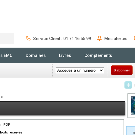
Service Client : 01 71 16 55 99
Mes alertes
Rechercher
és EMC
Domaines
Livres
Compléments
S'abonner
DF.
en PDF.
roits réservés.
B