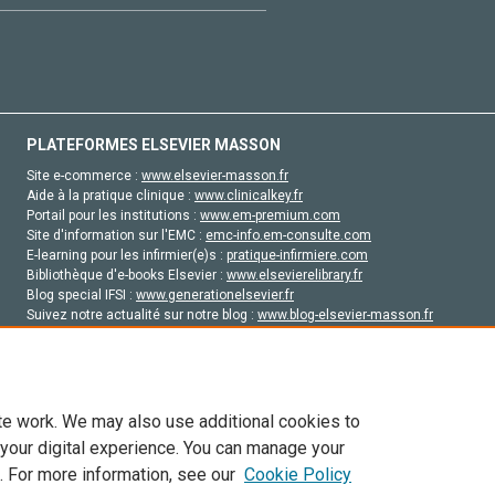
PLATEFORMES ELSEVIER MASSON
Site e-commerce :
www.elsevier-masson.fr
Aide à la pratique clinique :
www.clinicalkey.fr
Portail pour les institutions :
www.em-premium.com
Site d'information sur l'EMC :
emc-info.em-consulte.com
E-learning pour les infirmier(e)s :
pratique-infirmiere.com
Bibliothèque d'e-books Elsevier :
www.elsevierelibrary.fr
Blog special IFSI :
www.generationelsevier.fr
Suivez notre actualité sur notre blog :
www.blog-elsevier-masson.fr
Site d'emploi en santé :
emploisante.com
te work. We may also use additional cookies to
 your digital experience. You can manage your
. For more information, see our
Cookie Policy
vier, ses concédants de licence et ses contributeurs. Tout les droits sont réservés, y 
ogies similaires. Pour tout contenu en libre accès, les conditions de licence Creati