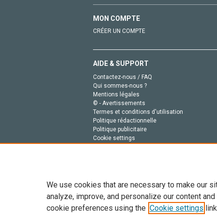
MON COMPTE
CRÉER UN COMPTE
AIDE & SUPPORT
Contactez-nous / FAQ
Qui sommes-nous ?
Mentions légales
© - Avertissements
Termes et conditions d'utilisation
Politique rédactionnelle
Politique publicitaire
Cookie settings
Politique de la vie privée
We use cookies that are necessary to make our si
analyze, improve, and personalize our content and
cookie preferences using the
Cookie settings
link
Tout le contenu de ce site: Copyright © 2026 Else
de données, a la formation en IA et aux technol