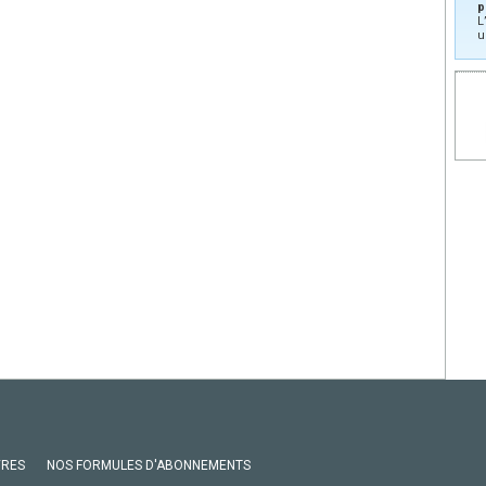
p
L
u
VRES
NOS FORMULES D'ABONNEMENTS