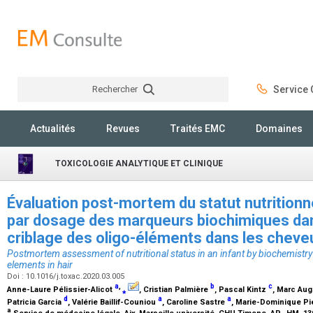
Rechercher
Service C
Rechercher
Actualités
Revues
Traités EMC
Domaines
TOXICOLOGIE ANALYTIQUE ET CLINIQUE
Évaluation post-mortem du statut nutritionn
par dosage des marqueurs biochimiques dan
criblage des oligo-éléments dans les chev
Postmortem assessment of nutritional status in an infant by biochemistry
elements in hair
Doi : 10.1016/j.toxac.2020.03.005
a
,
b
c
Anne-Laure Pélissier-Alicot
⁎
, Cristian Palmière
, Pascal Kintz
, Marc Au
d
a
a
Patricia Garcia
, Valérie Baillif-Couniou
, Caroline Sastre
, Marie-Dominique P
a
Service de médecine légale, Aix-Marseille université, CHU Timone, AP–HM, 13