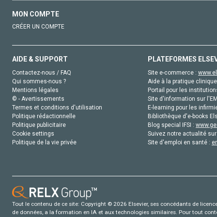
MON COMPTE
CRÉER UN COMPTE
AIDE & SUPPORT
PLATEFORMES ELSE
Contactez-nous / FAQ
Site e-commerce :
www.el
Qui sommes-nous ?
Aide à la pratique clinique
Mentions légales
Portail pour les institution
© - Avertissements
Site d'information sur l'E
Termes et conditions d'utilisation
E-learning pour les infirmi
Politique rédactionnelle
Bibliothèque d'e-books Els
Politique publicitaire
Blog special IFSI :
www.gen
Cookie settings
Suivez notre actualité sur
Politique de la vie privée
Site d'emploi en santé :
e
Tout le contenu de ce site: Copyright © 2026 Elsevier, ses concédants de licence e
de données, a la formation en IA et aux technologies similaires. Pour tout con