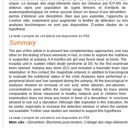
urique. Le dosage des oligo-éléments dans les cheveux par ICP-MS mon
obtenus dans une population de sujets témoins et d’enfants de
anatomopathologique ne relève aucune lésion en faveur d’une dénutrition.
permis d’éliminer une dénutrition. Bien que peu exploitée, l’approche pa
s’avérer utile, notamment pour augmenter la fenêtre de détection ou lo
analyses biochimiques ne sont pas disponibles. D’autres études de ca
hypothèse.
Le texte complet de cet article est disponible en PDF.
Summary
The aim of this article is to present two complementary approaches, one ba
other on the testing of trace elements in hair, in order to explore the nutritio
is suspected at autopsy. A 9-months-old girl was found dead at home. The 
hospital unit in sudden infant death syndrome at D0. As the first examin
been opened. Autopsy was done (D1) and revealed a traumatic brain injur
retardation. In this context, the magistrate ordered, in addition to toxicologica
to evaluate the nutritional status of the child. Analyses were performed 
peripheral blood and hair sampled during the autopsy. All the toxicological 
analyses showed an increase of uric acid, while albumin, pre-albumin, 
concentrations were within the normal range. The testing for trace ele
comparable to those measured in healthy subjects and in children from
examination does not show any lesion in favor of a denutrition. In conclu
allowed to rule out a starvation. Although little exploited in this indication, t
be useful, especially to increase the detection window or when the sample
not available. Further case studies are needed to support this hypothesis.
Le texte complet de cet article est disponible en PDF.
Mots clés :
Dénutrition, Biochimie
post-mortem
, Criblage des oligo-éléments