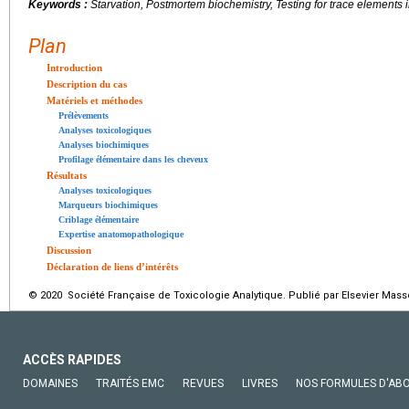
Keywords :
Starvation, Postmortem biochemistry, Testing for trace elements i
Plan
Introduction
Description du cas
Matériels et méthodes
Prélèvements
Analyses toxicologiques
Analyses biochimiques
Profilage élémentaire dans les cheveux
Résultats
Analyses toxicologiques
Marqueurs biochimiques
Criblage élémentaire
Expertise anatomopathologique
Discussion
Déclaration de liens d’intérêts
© 2020 Société Française de Toxicologie Analytique. Publié par Elsevier Mass
ACCÈS RAPIDES
DOMAINES
TRAITÉS EMC
REVUES
LIVRES
NOS FORMULES D'AB