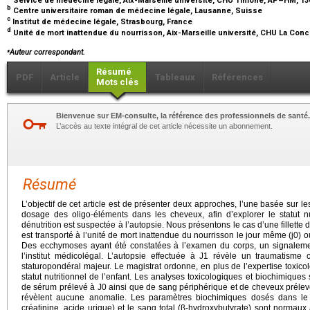
b
Centre universitaire roman de médecine légale, Lausanne, Suisse
c
Institut de médecine légale, Strasbourg, France
d
Unité de mort inattendue du nourrisson, Aix-Marseille université, CHU La Con
⁎
Auteur correspondant.
Résumé
PDF
Article
Tableaux
Références
Mots clés
Bienvenue sur EM-consulte, la référence des professionnels de santé.
L’accès au texte intégral de cet article nécessite un abonnement.
Résumé
L’objectif de cet article est de présenter deux approches, l’une basée sur le
dosage des oligo-éléments dans les cheveux, afin d’explorer le statut nu
dénutrition est suspectée à l’autopsie. Nous présentons le cas d’une fillett
est transporté à l’unité de mort inattendue du nourrisson le jour même (j0) o
Des ecchymoses ayant été constatées à l’examen du corps, un signalement
l’institut médicolégal. L’autopsie effectuée à J1 révèle un traumatisme
staturopondéral majeur. Le magistrat ordonne, en plus de l’expertise toxic
statut nutritionnel de l’enfant. Les analyses toxicologiques et biochimiques 
de sérum prélevé à J0 ainsi que de sang périphérique et de cheveux prélev
révèlent aucune anomalie. Les paramètres biochimiques dosés dans le 
créatinine, acide urique) et le sang total (β-hydroxybutyrate) sont normaux 