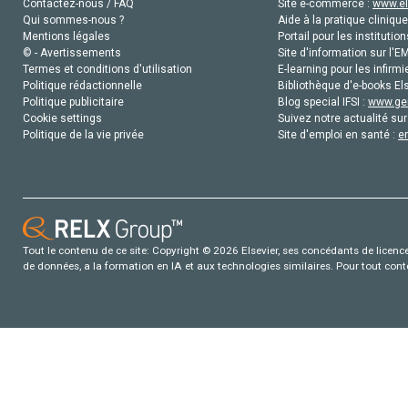
Contactez-nous / FAQ
Site e-commerce :
www.el
Qui sommes-nous ?
Aide à la pratique clinique
Mentions légales
Portail pour les institution
© - Avertissements
Site d'information sur l'E
Termes et conditions d'utilisation
E-learning pour les infirmi
Politique rédactionnelle
Bibliothèque d'e-books Els
Politique publicitaire
Blog special IFSI :
www.gen
Cookie settings
Suivez notre actualité sur
Politique de la vie privée
Site d'emploi en santé :
e
Tout le contenu de ce site: Copyright © 2026 Elsevier, ses concédants de licence e
de données, a la formation en IA et aux technologies similaires. Pour tout con