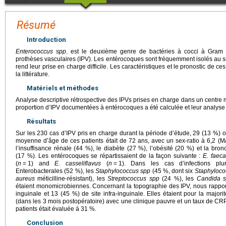
Résumé
Introduction
Enterococcus spp
. est le deuxième genre de bactéries à cocci à Gram p
prothèses vasculaires (IPV). Les entérocoques sont fréquemment isolés au s
rend leur prise en charge difficile. Les caractéristiques et le pronostic de ce
la littérature.
Matériels et méthodes
Analyse descriptive rétrospective des IPVs prises en charge dans un centre 
proportion d’IPV documentées à entérocoques a été calculée et leur analyse d
Résultats
Sur les 230 cas d’IPV pris en charge durant la période d’étude, 29 (13 %)
moyenne d’âge de ces patients était de 72 ans, avec un sex-ratio à 6,2 (M/
l’insuffisance rénale (44 %), le diabète (27 %), l’obésité (20 %) et la br
(17 %). Les entérocoques se répartissaient de la façon suivante :
E. faeca
(
n
=
1) and
E. casseliflavus
(
n
=
1). Dans les cas d’infections plur
Enterobacterales (52 %), les
Staphylococcus
spp
(45 %, dont six
Staphyloco
aureus
méticilline-résistant), les
Streptococcus
spp
(24 %), les
Candida 
étaient monomicrobiennes. Concernant la topographie des IPV, nous rapport
inguinale et 13 (45 %) de site infra-inguinale. Elles étaient pour la maj
(dans les 3 mois postopératoire) avec une clinique pauvre et un taux de C
patients était évaluée à 31 %.
Conclusion