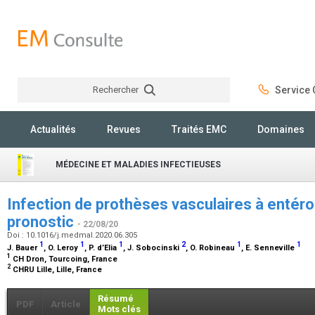
Rechercher
Service C
Rechercher
Actualités
Revues
Traités EMC
Domaines
MÉDECINE ET MALADIES INFECTIEUSES
Infection de prothèses vasculaires à entéro
pronostic
- 22/08/20
Doi : 10.1016/j.medmal.2020.06.305
1
1
1
2
1
1
J. Bauer
, O. Leroy
, P. d’Elia
, J. Sobocinski
, O. Robineau
, E. Senneville
1
CH Dron, Tourcoing, France
2
CHRU Lille, Lille, France
Résumé
PDF
Article
Mots clés