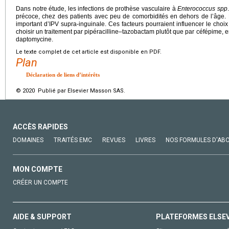
Dans notre étude, les infections de prothèse vasculaire à
Enterococcus spp
précoce, chez des patients avec peu de comorbidités en dehors de l’âge
important d’IPV supra-inguinale. Ces facteurs pourraient influencer le choix d
choisir un traitement par pipéracilline–tazobactam plutôt que par céfépime, 
daptomycine.
Le texte complet de cet article est disponible en PDF.
Plan
Déclaration de liens d’intérêts
© 2020 Publié par Elsevier Masson SAS.
ACCÈS RAPIDES
DOMAINES
TRAITÉS EMC
REVUES
LIVRES
NOS FORMULES D'AB
MON COMPTE
CRÉER UN COMPTE
AIDE & SUPPORT
PLATEFORMES ELSE