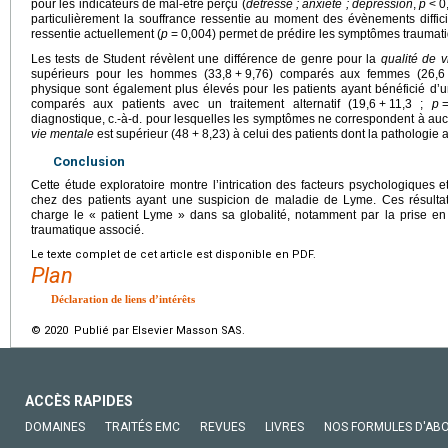
pour les indicateurs de mal-être perçu (
détresse ; anxiété ; dépression
,
p
<
0
particulièrement la souffrance ressentie au moment des évènements diffici
ressentie actuellement (
p
=
0,004) permet de prédire les symptômes traumat
Les tests de Student révèlent une différence de genre pour la
qualité de 
supérieurs pour les hommes (33,8
+
9,76) comparés aux femmes (26,6
physique sont également plus élevés pour les patients ayant bénéficié d’u
comparés aux patients avec un traitement alternatif (19,6
+
11,3 ;
p
diagnostique, c.-à-d. pour lesquelles les symptômes ne correspondent à au
vie mentale
est supérieur (48
+
8,23) à celui des patients dont la pathologie
Conclusion
Cette étude exploratoire montre l’intrication des facteurs psychologiques
chez des patients ayant une suspicion de maladie de Lyme. Ces résultats
charge le « patient Lyme » dans sa globalité, notamment par la prise en
traumatique associé.
Le texte complet de cet article est disponible en PDF.
Plan
Déclaration de liens d’intérêts
© 2020 Publié par Elsevier Masson SAS.
ACCÈS RAPIDES
DOMAINES
TRAITÉS EMC
REVUES
LIVRES
NOS FORMULES D'AB