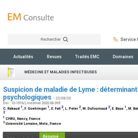
Rechercher
Service C
Rechercher
Actualités
Revues
Traités EMC
Domaines
MÉDECINE ET MALADIES INFECTIEUSES
Suspicion de maladie de Lyme : déterminan
psychologiques
- 22/08/20
Doi : 10.1016/j.medmal.2020.06.359
1
1
2
2
2
1
C. Rabaud
, F. Goehringer
, E. Fall
, L. Peter
, M. Dufournaud
, E. Baux
, M. Ba
2
1
CHRU, Nancy, France
2
Université Lorraine, Metz, France
Résumé