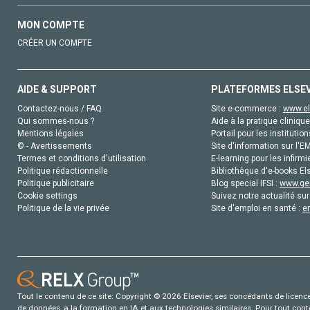
MON COMPTE
CRÉER UN COMPTE
AIDE & SUPPORT
PLATEFORMES ELSE
Contactez-nous / FAQ
Site e-commerce :
www.el
Qui sommes-nous ?
Aide à la pratique clinique
Mentions légales
Portail pour les institution
© - Avertissements
Site d'information sur l'E
Termes et conditions d'utilisation
E-learning pour les infirmi
Politique rédactionnelle
Bibliothèque d'e-books Els
Politique publicitaire
Blog special IFSI :
www.gen
Cookie settings
Suivez notre actualité sur
Politique de la vie privée
Site d'emploi en santé :
e
Tout le contenu de ce site: Copyright © 2026 Elsevier, ses concédants de licence e
de données, a la formation en IA et aux technologies similaires. Pour tout con