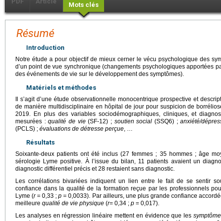
PDF
Article
Mots clés
Résumé
Introduction
Notre étude a pour objectif de mieux cerner le vécu psychologique des s
d’un point de vue synchronique (changements psychologiques apportées par
des événements de vie sur le développement des symptômes).
Matériels et méthodes
Il s’agit d’une étude observationnelle monocentrique prospective et descript
de manière multidisciplinaire en hôpital de jour pour suspicion de borrél
2019. En plus des variables sociodémographiques, cliniques, et diagnost
mesurées :
qualité de vie
(SF-12) ;
soutien social
(SSQ6) ;
anxiété/dépres
(PCLS) ;
évaluations de détresse perçue
, …
Résultats
Soixante-deux patients ont été inclus (27 femmes ; 35 hommes ; âge mo
sérologie Lyme positive. À l’issue du bilan, 11 patients avaient un diag
diagnostic différentiel précis et 28 restaient sans diagnostic.
Les corrélations bivariées indiquent un lien entre le fait de se sentir 
confiance dans la qualité de la formation reçue par les professionnels p
Lyme (
r
=
0,33 ;
p
=
0,0033). Par ailleurs, une plus grande confiance accord
meilleure
qualité de vie physique
(
r
= 0,34 ;
p
=
0,017).
Les analyses en régression linéaire mettent en évidence que les
symptômes